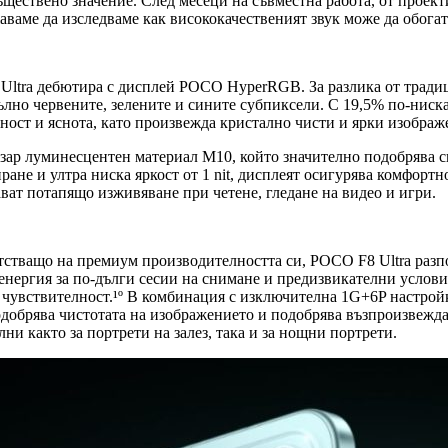
ъществено значение. След месеци на съвместна работа, от проект
ваме да изследваме как висококачественият звук може да обогат
 Ultra дебютира с дисплей POCO HyperRGB. За разлика от трад
ълно червените, зелените и сините субпиксели. С 19,5% по-ниск
ност и яснота, като произвежда кристално чисти и ярки изображ
азар луминесцентен материал M10, който значително подобрява 
не и ултра ниска яркост от 1 nit, дисплеят осигурява комфортн
ват потапящо изживяване при четене, гледане на видео и игри.
тващо на премиум производителността си, POCO F8 Ultra разпола
ергия за по-дълги сесии на снимане и предизвикателни условия н
 чувствителност.¹º В комбинация с изключителна 1G+6P настройк
одобрява чистотата на изображението и подобрява възпроизвеждан
лни както за портрети на залез, така и за нощни портрети.