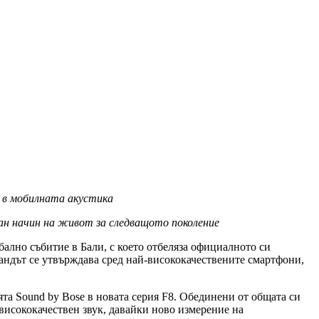
а в мобилната акустика
ан начин на живот за следващото поколение
ално събитие в Бали, с което отбеляза официалното си
андът се утвърждава сред най-висококачествените смартфони,
ята Sound by Bose в новата серия F8. Обединени от общата си
висококачествен звук, давайки ново измерение на