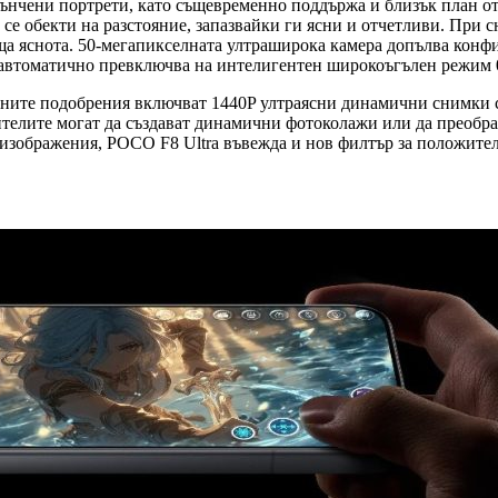
тънчени портрети, като същевременно поддържа и близък план от
се обекти на разстояние, запазвайки ги ясни и отчетливи. При 
ваща яснота. 50-мегапикселната ултраширока камера допълва кон
 автоматично превключва на интелигентен широкоъгълен режим 0
ерните подобрения включват 1440P ултраясни динамични снимки 
ителите могат да създават динамични фотоколажи или да преоб
 изображения, POCO F8 Ultra въвежда и нов филтър за положител