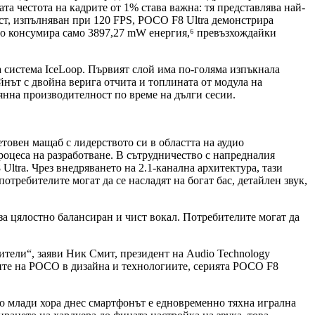
та честота на кадрите от 1% става важна: тя представлява най-
ест, изпълняван при 120 FPS, POCO F8 Ultra демонстрира
като консумира само 3897,27 mW енергия,⁶ превъзхождайки
 система IceLoop. Първият слой има по-голяма изпъкнала
йнът с двойна верига отчита и топлината от модула на
оянна производителност по време на дълги сесии.
етовен мащаб с лидерството си в областта на аудио
оцеса на разработване. В сътрудничество с напредналия
ltra. Чрез внедряването на 2.1-канална архитектура, тази
требителите могат да се насладят на богат бас, детайлен звук,
за цялостно балансиран и чист вокал. Потребителите могат да
тели“, заяви Ник Смит, президент на Audio Technology
циите на POCO в дизайна и технологиите, серията POCO F8
ого млади хора днес смартфонът е едновременно тяхна игрална