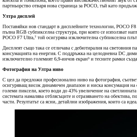
конзола и тонколона, което прави висококачественият звук от с
партньорство отваря нова страница за POCO, тъй като продължа
Ултра дисплей
Поставяйки нов стандарт в дисплейните технологии, POCO F8
пълна RGB субпикселна структура, при която се използват нап
POCO F7 Ultra,⁷ той осигурява изключителна субпикселна плът
Дисплеят също така се отличава с дебютиралия на световния п
консумацията на енергия. С поддръжка на целодневна DC димира
изключително големият 6,9-инчов екран⁹ и тесните рамки създа
Фотография на Ултра ниво
С цел да предложи професионално ниво на фотография, съответс
осигуряващ висок динамичен диапазон и ниска консумация на ен
големи пиксели, което води до 43% увеличение на светлинната
системата намалява отблясъците и отразяването на обектива, п
части. Резултатът са ясни, детайлни изображения, които са идеа