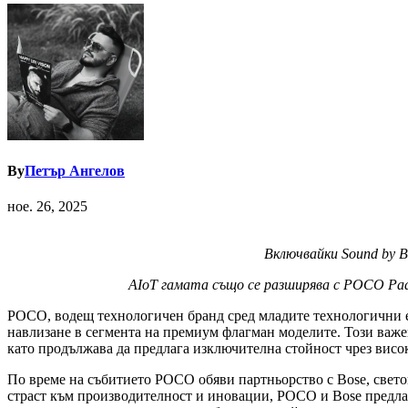
By
Петър Ангелов
ное. 26, 2025
Включвайки Sound by B
AIoT гамата също се разширява с POCO Pad
POCO, водещ технологичен бранд сред младите технологични ен
навлизане в сегмента на премиум флагман моделите. Този важе
като продължава да предлага изключителна стойност чрез висо
По време на събитието POCO обяви партньорство с Bose, светов
страст към производителност и иновации, POCO и Bose предлаг