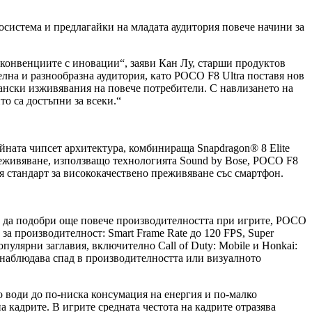
истема и предлагайки на младата аудитория повече начини за
 конвенциите с иновации“, заяви Кан Лу, старши продуктов
лна и разнообразна аудитория, като POCO F8 Ultra поставя нов
ански изживявания на повече потребители. С навлизането на
о са достъпни за всеки.“
йната чипсет архитектура, комбинираща Snapdragon® 8 Elite
реживяване, използващо технологията Sound by Bose, POCO F8
я стандарт за висококачествено преживяване със смартфон.
 За да подобри още повече производителността при игрите, POCO
 за производителност: Smart Frame Rate до 120 FPS, Super
пулярни заглавия, включително Call of Duty: Mobile и Honkai:
се наблюдава спад в производителността или визуалното
о води до по-ниска консумация на енергия и по-малко
 кадрите. В игрите средната честота на кадрите отразява