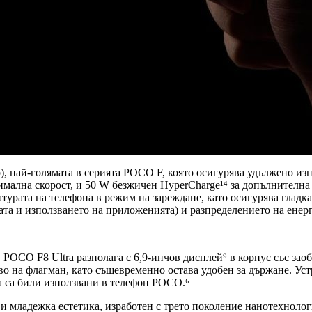
), най-голямата в серията POCO F, която осигурява удължено изп
имална скорост, и 50 W безжичен HyperCharge¹⁴ за допълнителна 
атурата на телефона в режим на зареждане, като осигурява гладк
рата и използването на приложенията) и разпределението на енер
POCO F8 Ultra разполага с 6,9-инчов дисплей⁹ в корпус със заоб
во на флагман, като същевременно остава удобен за държане. Уст
га са били използвани в телефон POCO.⁶
 и младежка естетика, изработен с трето поколение нанотехноло