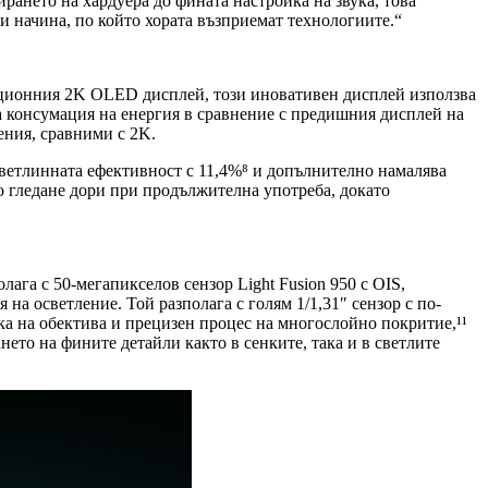
ирането на хардуера до фината настройка на звука, това
и начина, по който хората възприемат технологиите.“
иционния 2K OLED дисплей, този иновативен дисплей използва
а консумация на енергия в сравнение с предишния дисплей на
ения, сравними с 2K.
светлинната ефективност с 11,4%⁸ и допълнително намалява
о гледане дори при продължителна употреба, докато
га с 50-мегапикселов сензор Light Fusion 950 с OIS,
а осветление. Той разполага с голям 1/1,31″ сензор с по-
а на обектива и прецизен процес на многослойно покритие,¹¹
ето на фините детайли както в сенките, така и в светлите