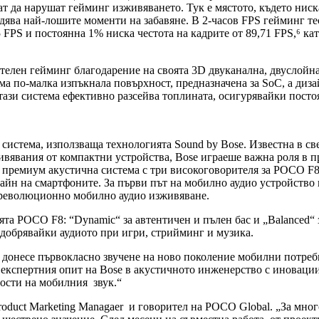
т да нарушат гейминг изживяването. Тук е мястото, където ниска
едява най-лошите моменти на забавяне. В 2-часов FPS гейминг т
65 FPS и постоянна 1% ниска честота на кадрите от 89,71 FPS,⁶ 
елен гейминг благодарение на своята 3D двуканална, двуслойна
ма по-малка изпъкнала повърхност, предназначена за SoC, а диза
 тази система ефективно разсейва топлината, осигурявайки пост
 система, използваща технологията Sound by Bose. Известна в св
вявания от компактни устройства, Bose играеше важна роля в пр
премиум акустична система с три високоговорителя за POCO F8 U
н на смартфоните. За първи път на мобилно аудио устройство по
а революционно мобилно аудио изживяване.
та POCO F8: “Dynamic“ за автентичен и пълен бас и „Balanced“ 
одобрявайки аудиото при игри, стрийминг и музика.
 донесе първокласно звучене на ново поколение мобилни потреби
о на експертния опит на Bose в акустичното инженерство с инова
ности на мобилния звук.“
 Product Marketing Managaer и говорител на POCO Global. „За мн