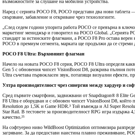
възможностите за слушане на мобилни устройства.
Наред с серията POCO F8, POCO представи два нови таблета 
свързване, забавление и откриване чрез технологиите.
„След седем години упорита работа POCO се превърна в ключов
маркетинг мениджър и говорител на POCO Global. „Серията POCO
стандарт за истинските флагмани, а POCO F8 Pro остава верен
POCO в премиум сегмента, марката ще продължи да се стреми д
POCO F8 Ultra: Върховният флагман
Начело на новата POCO F8 серия, POCO F8 Ultra определя какв
Gen 5 с обновения чипсет VisionBoost D8, разкрива пълния по
Ultra съчетава първокласен звук, потапящи визуални ефекти, 
Ултра производителност чрез синергия между хардуер и соф
Сред първите смартфони, задвижвани от Snapdragon® 8 Elite Ge
F8 Ultra е оборудван и с обновен чипсет VisionBoost D8, който 
Resolution до 1,5K и Game HDR.³ Той въвежда и AI Super Resolu
Star Rail. В тестовете за производителност RPG игра издържа 4
качество.²⁵
На софтуерно ниво WildBoost Optimization оптимизира разпред
загряване. За да предостави наистина плавно преживяване, POC