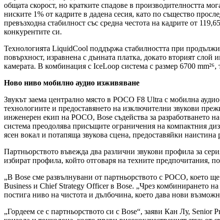
общата скорост, но кратките спадове в производителността мога
ниските 1% от кадрите в дадена сесия, като по същество просл
превъзходна стабилност със средна честота на кадрите от 119,
конкурентите си.
Технологията LiquidCool поддържа стабилността при продължит
повърхност, изравнена с дънната платка, докато вторият слой и
камерата. В комбинация с IceLoop система с размер 6700 mm²⁶,
Ново ниво мобилно аудио изживяване
Звукът заема централно място в POCO F8 Ultra с мобилна аудио
технологиите и предоставянето на изключителни звукови прежи
инженерен екип на POCO, Bose съдейства за разработването на 
система преодолява присъщите ограничения на компактния дизай
ясен вокал и потапяща звукова сцена, предоставяйки наистин
Партньорството въвежда два различни звукови профила за серия
избират профила, който отговаря на техните предпочитания, п
„В Bose сме развълнувани от партньорството с POCO, което ще
Business и Chief Strategy Officer в Bose. „Чрез комбиниранет
постига ниво на чистота и дълбочина, което дава нови възмож
„Гордеем се с партньорството си с Bose“, заяви Кан Лу, Senior