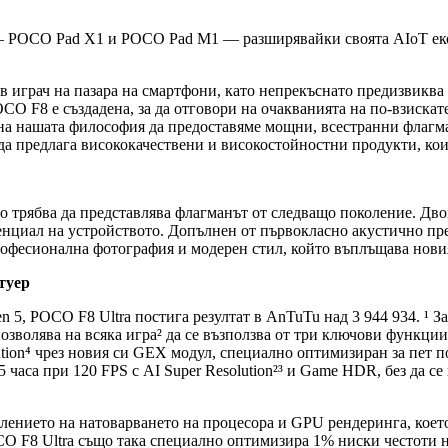
— POCO Pad X1 и POCO Pad M1 — разширявайки своята AIoT екос
 играч на пазара на смартфони, като непрекъснато предизвиква
 F8 е създадена, за да отговори на очакванията на по-взискате
 на нашата философия да предоставяме мощни, всестранни флагм
а предлага висококачествени и високостойностни продукти, коит
о трябва да представлява флагманът от следващо поколение. Дво
тенциал на устройството. Допълнен от първокласно акустично п
професионална фотография и модерен стил, който въплъщава нови
туер
n 5, POCO F8 Ultra постига резултат в AnTuTu над 3 944 934. ¹
позволява на всяка игра² да се възползва от три ключови функции
tion⁴ чрез новия си GEX модул, специално оптимизиран за пет по
,5 часа при 120 FPS с AI Super Resolution²³ и Game HDR, без да 
елението на натоварването на процесора и GPU рендеринга, коет
O F8 Ultra също така специално оптимизира 1% ниски честоти на