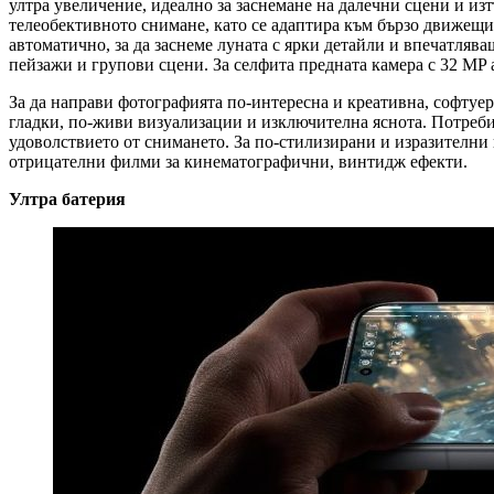
ултра увеличение, идеално за заснемане на далечни сцени и из
телеобективното снимане, като се адаптира към бързо движещи 
автоматично, за да заснеме луната с ярки детайли и впечатля
пейзажи и групови сцени. За селфита предната камера с 32 MP
За да направи фотографията по-интересна и креативна, софту
гладки, по-живи визуализации и изключителна яснота. Потреб
удоволствието от снимането. За по-стилизирани и изразителни
отрицателни филми за кинематографични, винтидж ефекти.
Ултра батерия