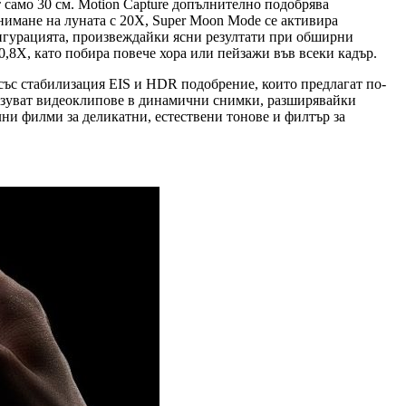
 само 30 см. Motion Capture допълнително подобрява
снимане на луната с 20X, Super Moon Mode се активира
фигурацията, произвеждайки ясни резултати при обширни
,8X, като побира повече хора или пейзажи във всеки кадър.
със стабилизация EIS и HDR подобрение, които предлагат по-
разуват видеоклипове в динамични снимки, разширявайки
ни филми за деликатни, естествени тонове и филтър за