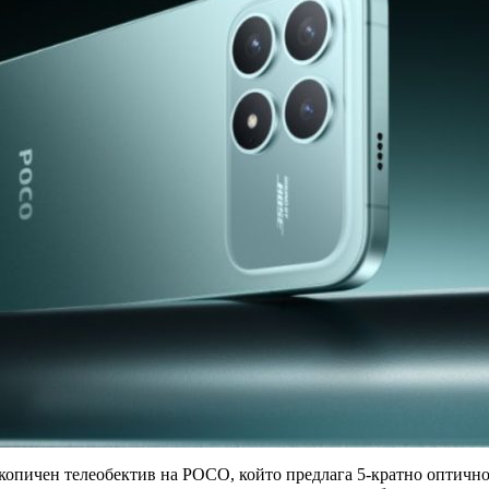
скопичен телеобектив на POCO, който предлага 5-кратно оптично 