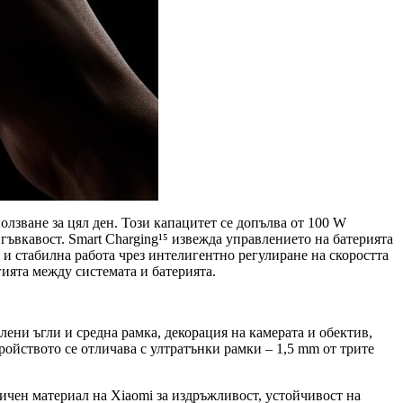
олзване за цял ден. Този капацитет се допълва от 100 W
гъвкавост. Smart Charging¹⁵ извежда управлението на батерията
а и стабилна работа чрез интелигентно регулиране на скоростта
гията между системата и батерията.
лени ъгли и средна рамка, декорация на камерата и обектив,
ройството се отличава с ултратънки рамки – 1,5 mm от трите
гичен материал на Xiaomi за издръжливост, устойчивост на