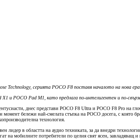
ose Technology, серията POCO F8 поставя началото на нова ер
 X1 и POCO Pad M1, като предлага по-интелигентен и по-свърз
тусиасти, днес представи POCO F8 Ultra и POCO F8 Pro на глоб
н момент бележи най-смелата стъпка на POCO досега, с която бр
копроизводителна технология.
ен лидер в областта на аудио техниката, за да внедри технологи
ат на мобилните потребители по целия свят ясен, завладяващ и 