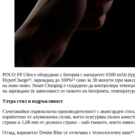
POCO F8 Ultra е оборудван с батерия с капацитет 6500 mAh (typ
HyperCharge¹², зареждащ до 100%¹³ само за 38 минути при макс
на ново ниво. Smart Charging е създадено да контролира темпер
на зареждане (в зависимост от нивото на батерията, температу
Ултра стил и издръжливост
Съчетавайки първокласна производителност с авангарден стил, 
изработени от алуминиева сплав, което осигурява пълно качест
страни и 1,68 mm от долната страна – най-тънките, които няко
Отзад, вариантът Denim Blue се отличава с технологичен шик¹⁶