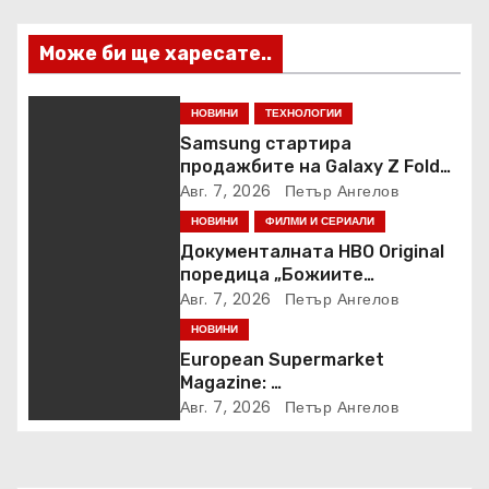
Може би ще харесате..
НОВИНИ
ТЕХНОЛОГИИ
Samsung стартира
продажбите на Galaxy Z Fold8
Ultra, Fold8, Flip8, Watch Ultra2
Авг. 7, 2026
Петър Ангелов
и Watch9
НОВИНИ
ФИЛМИ И СЕРИАЛИ
Документалната HBO Original
поредица „Божиите
чудовища“ дебютира в HBO
Авг. 7, 2026
Петър Ангелов
Max
НОВИНИ
European Supermarket
Magazine:
Български магазин е сред
Авг. 7, 2026
Петър Ангелов
най-добрите супермаркети в
Европа