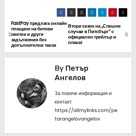
FastPay предлага онлайн
Н
Втори сезон на „Спешни
плащане на битови
случаи в Питсбърг“ с
сметки и други
а
официален трейлър и
задължения без
плакат
допълнителни такси
в
и
By
Петър
г
Ангелов
а
За повече информация и
ц
контакт:
https://allmylinks.com/pe
и
tarangelovangelov
я