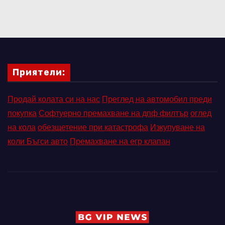
Приятели:
Продай колата си на нас
Преглед на автомобил преди
покупка
Софтуерно премахване на дпф филтър
оглед
на кола
обезщетение при катастрофа
Изкупуване на
коли Бъгси авто
Премахване на егр клапан