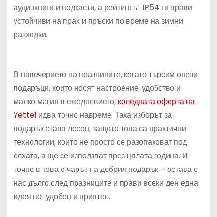
аудиокниги и подкасти, а рейтингът IP54 ги прави
устойчиви на прах и пръски по време на зимни
разходки.
В навечерието на празниците, когато търсим онези
подаръци, които носят настроение, удобство и
малко магия в ежедневието,
коледната оферта на
Yettel
идва точно навреме. Така изборът за
подарък става лесен, защото това са практични
технологии, които не просто се разопаковат под
елхата, а ще се използват през цялата година. И
точно в това е чарът на добрия подарък – остава с
нас дълго след празниците и прави всеки ден една
идея по-удобен и приятен.