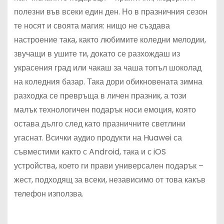
полезни във всеки един ден. Но в празничния сезон
те носят и своята магия: нищо не създава
настроение така, както любимите коледни мелодии,
звучащи в ушите ти, докато се разхождаш из
украсения град или чакаш за чаша топъл шоколад
на коледния базар. Така дори обикновената зимна
разходка се превръща в личен празник, а този
малък технологичен подарък носи емоция, която
остава дълго след като празничните светлини
угаснат. Всички аудио продукти на Huawei са
съвместими както с Android, така и с iOS
устройства, което ги прави универсален подарък –
жест, подходящ за всеки, независимо от това какъв
телефон използва.