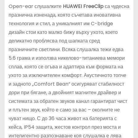
Open-ear слушалките
HUAWEI FreeClip
са чудесна
празнична изненада, която съчетава иновативна
технология и стил, а уникалният им C-bridge
дизайн стои като малко бижу върху ухото, което
деликатно проблясва под шапката сред
празничните светлини. Всяка слушалка тежи едва
5.6 грама и използва никелово-титаниева мемори
сплав, която се огъва и адаптира към формата на
ухото за изключителен комфорт. Акустичното топче
и задното „Comfort Bean“ осигуряват стабилност
дори при бягане, а двойният магнитен драйвер и
системата за обратен звуков канал гарантират чист
и плътен звук, който е само за вас – околните не
чуват нищо. С до 36 часа живот на батерията с
кейса, IP54 защита, жестов контрол през моста и
интелигентно разпознаване коя слушалка е лява