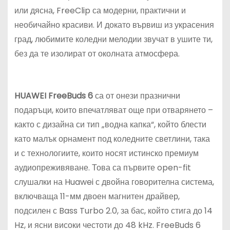
или дясна, FreeClip са модерни, практични и
необичайно красиви. И докато вървиш из украсения
град, любимите коледни мелодии звучат в ушите ти,
без да те изолират от околната атмосфера.
HUAWEI FreeBuds 6
са от онези празнични
подаръци, които впечатляват още при отварянето –
както с дизайна си тип „водна капка“, който блести
като малък орнамент под коледните светлини, така
и с технологиите, които носят истинско премиум
аудиопреживяване. Това са първите open-fit
слушалки на Huawei с двойна говорителна система,
включваща 11-мм двоен магнитен драйвер,
подсилен с Bass Turbo 2.0, за бас, който стига до 14
Hz, и ясни високи честоти до 48 kHz. FreeBuds 6