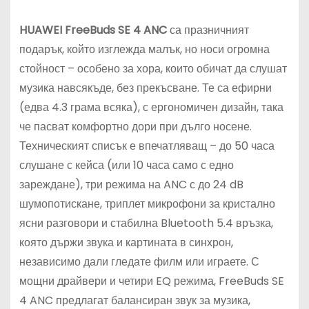
HUAWEI FreeBuds SE 4 ANC
са празничният
подарък, който изглежда малък, но носи огромна
стойност – особено за хора, които обичат да слушат
музика навсякъде, без прекъсване. Те са ефирни
(едва 4.3 грама всяка), с ергономичен дизайн, така
че пасват комфортно дори при дълго носене.
Техническият списък е впечатляващ – до 50 часа
слушане с кейса (или 10 часа само с едно
зареждане), три режима на ANC с до 24 dB
шумопотискане, триплет микрофони за кристално
ясни разговори и стабилна Bluetooth 5.4 връзка,
която държи звука и картината в синхрон,
независимо дали гледате филм или играете. С
мощни драйвери и четири EQ режима, FreeBuds SE
4 ANC предлагат балансиран звук за музика,