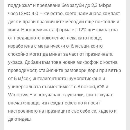
поддържат и предаване без загуби до 2,3 Mbps
чрез L2HC 4.0 – качество, което надминава компакт
диск и прави празничните мелодии още по-топли и
живи. Ергономичната форма е с 12% по-компактна
от предишното поколение, лека като перце,
изработена с металически отблясъци, които
спокойно могат да минат за част от празничната
украса. Добави към това новия микрофон с костна
проводимост, стабилните разговори дори при вятър
от 8 м/сек, интелигентното шумопотискане и
универсалната съвместимост с Android, iOS и
Windows – и получаваш слушалки, които звучат
впечатляващо, изглеждат ефектно и носят
настроението на празниците със себе си, където и
да отидеш.