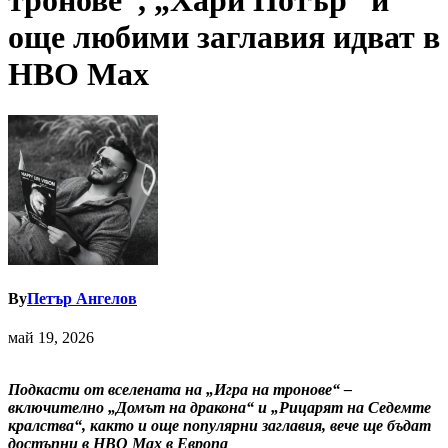
тронове“, „Хари Потър“ и
още любими заглавия идват в
HBO Max
By
Петър Ангелов
май 19, 2026
Подкасти от вселената на „Игра на тронове“ –
включително „Домът на дракона“ и „Рицарят на Седемте
кралства“, както и още популярни заглавия, вече ще бъдат
достъпни в HBO Max в Европа