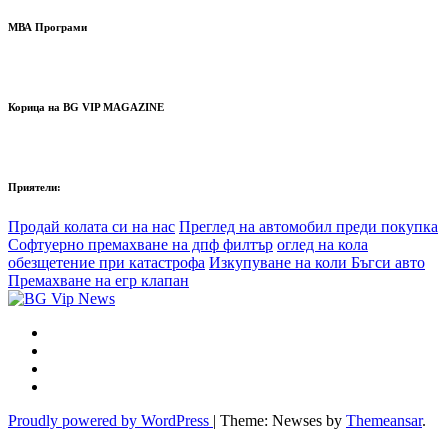
МВА Програми
Корица на BG VIP MAGAZINE
Приятели:
Продай колата си на нас
Преглед на автомобил преди покупка
Софтуерно премахване на дпф филтър
оглед на кола
обезщетение при катастрофа
Изкупуване на коли Бъгси авто
Премахване на егр клапан
Proudly powered by WordPress
|
Theme: Newses by
Themeansar
.