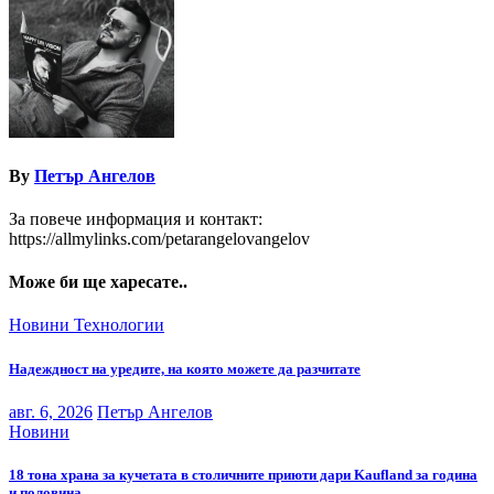
By
Петър Ангелов
За повече информация и контакт:
https://allmylinks.com/petarangelovangelov
Може би ще харесате..
Новини
Технологии
Надеждност на уредите, на която можете да разчитате
авг. 6, 2026
Петър Ангелов
Новини
18 тона храна за кучетата в столичните приюти дари Kaufland за година
и половина