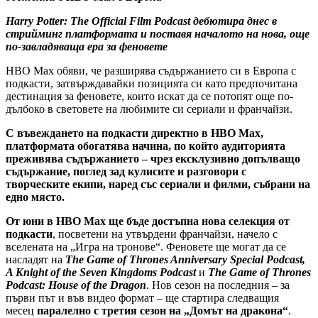
Harry Potter: The Official Film Podcast дебютира днес в
стрийминг платформата и поставя началото на нова, още
по-завладяваща ера за феновете
HBO Max обяви, че разширява съдържанието си в Европа с
подкасти, затвърждавайки позицията си като предпочитана
дестинация за феновете, които искат да се потопят още по-
дълбоко в световете на любимите си сериали и франчайзи.
С въвеждането на подкасти директно в HBO Max,
платформата обогатява начина, по който аудиторията
преживява съдържанието – чрез ексклузивно допълващо
съдържание, поглед зад кулисите и разговори с
творческите екипи, наред със сериали и филми, събрани на
едно място.
От юни в HBO Max ще бъде достъпна нова селекция от
подкасти
, посветени на утвърдени франчайзи, начело с
вселената на „Игра на тронове“. Феновете ще могат да се
насладят на
The Game of Thrones Anniversary Special Podcast,
A Knight of the Seven Kingdoms Podcast
и
The Game of Thrones
Podcast: House of the Dragon
. Нов сезон на последния – за
първи път и във видео формат – ще стартира следващия
месец
паралелно с третия сезон на „Домът на дракона“
.