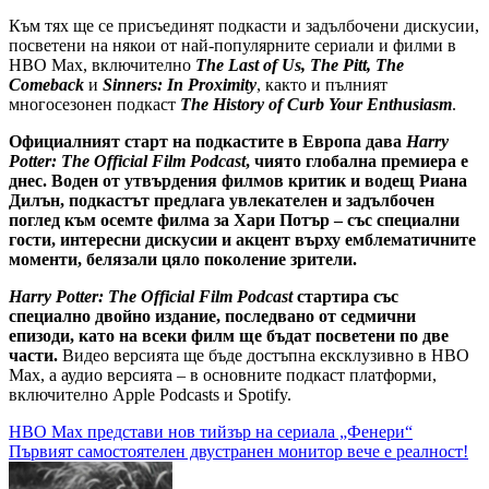
Към тях ще се присъединят подкасти и задълбочени дискусии,
посветени на някои от най-популярните сериали и филми в
HBO Max, включително
The Last of Us, The Pitt, The
Comeback
и
Sinners: In Proximity
, както и пълният
многосезонен подкаст
The History of Curb Your Enthusiasm
.
Официалният старт на подкастите в Европа дава
Harry
Potter: The Official Film Podcast
, чиято глобална премиера е
днес. Воден от утвърдения филмов критик и водещ Риана
Дилън, подкастът предлага увлекателен и задълбочен
поглед към осемте филма за Хари Потър – със специални
гости, интересни дискусии и акцент върху емблематичните
моменти, белязали цяло поколение зрители.
Harry Potter: The Official Film Podcast
стартира със
специално двойно издание, последвано от седмични
епизоди, като на всеки филм ще бъдат посветени по две
части.
Видео версията ще бъде достъпна ексклузивно в HBO
Max, а аудио версията – в основните подкаст платформи,
включително Apple Podcasts и Spotify.
Навигация
HBO Max представи нов тийзър на сериала „Фенери“
Първият самостоятелен двустранен монитор вече е реалност!