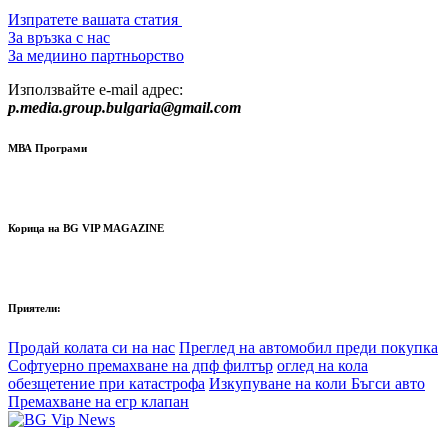
Изпратете вашата статия
За връзка с нас
За медиино партньорство
Използвайте e-mail адрес:
p.media.group.bulgaria@gmail.com
МВА Програми
Корица на BG VIP MAGAZINE
Приятели:
Продай колата си на нас
Преглед на автомобил преди покупка
Софтуерно премахване на дпф филтър
оглед на кола
обезщетение при катастрофа
Изкупуване на коли Бъгси авто
Премахване на егр клапан