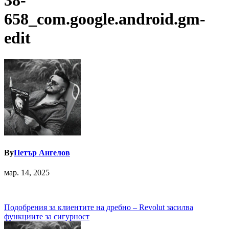
38-
658_com.google.android.gm-
edit
By
Петър Ангелов
мар. 14, 2025
Навигация
Подобрения за клиентите на дребно – Revolut засилва
функциите за сигурност