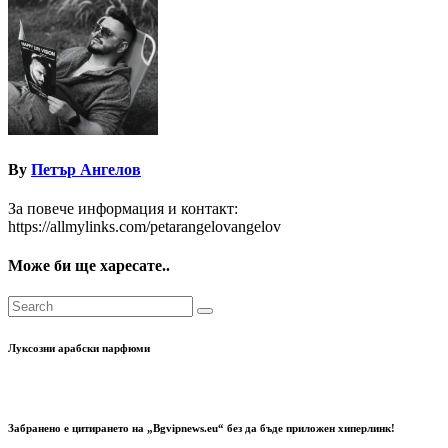
By
Петър Ангелов
За повече информация и контакт:
https://allmylinks.com/petarangelovangelov
Може би ще харесате..
Луксозни арабски парфюми
Забранено е цитирането на „Bgvipnews.eu“ без да бъде приложен хиперлинк!