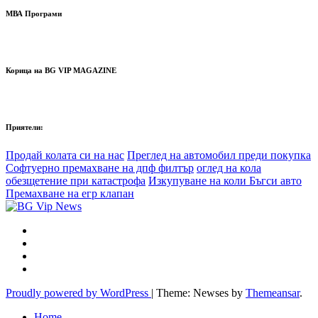
МВА Програми
Корица на BG VIP MAGAZINE
Приятели:
Продай колата си на нас
Преглед на автомобил преди покупка
Софтуерно премахване на дпф филтър
оглед на кола
обезщетение при катастрофа
Изкупуване на коли Бъгси авто
Премахване на егр клапан
Proudly powered by WordPress
|
Theme: Newses by
Themeansar
.
Home