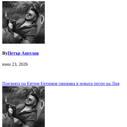
By
Петър Ангелов
юни 23, 2026
Навигация
Поезията на Евтим Евтимов оживява в новата песен на Лия