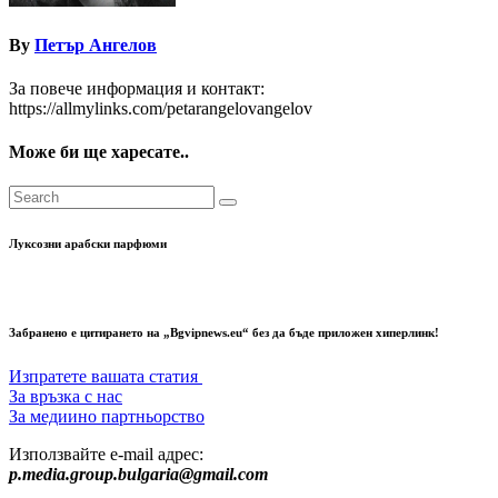
By
Петър Ангелов
За повече информация и контакт:
https://allmylinks.com/petarangelovangelov
Може би ще харесате..
Луксозни арабски парфюми
Забранено е цитирането на „Bgvipnews.eu“ без да бъде приложен хиперлинк!
Изпратете вашата статия
За връзка с нас
За медиино партньорство
Използвайте e-mail адрес:
p.media.group.bulgaria@gmail.com