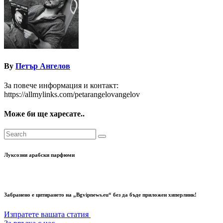
By
Петър Ангелов
За повече информация и контакт:
https://allmylinks.com/petarangelovangelov
Може би ще харесате..
Луксозни арабски парфюми
Забранено е цитирането на „Bgvipnews.eu“ без да бъде приложен хиперлинк!
Изпратете вашата статия