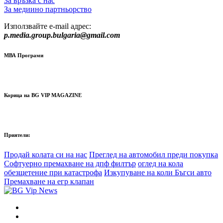
За връзка с нас
За медиино партньорство
Използвайте e-mail адрес:
p.media.group.bulgaria@gmail.com
МВА Програми
Корица на BG VIP MAGAZINE
Приятели:
Продай колата си на нас
Преглед на автомобил преди покупка
Софтуерно премахване на дпф филтър
оглед на кола
обезщетение при катастрофа
Изкупуване на коли Бъгси авто
Премахване на егр клапан