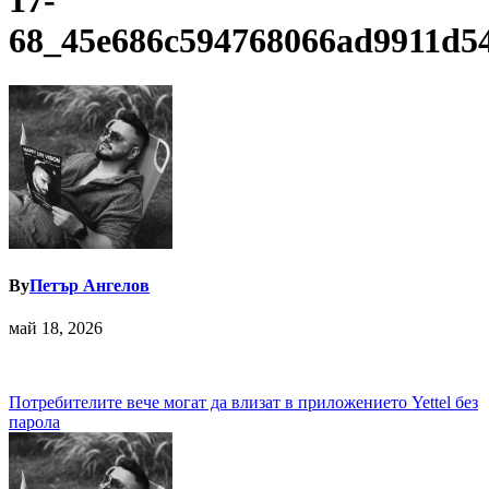
17-
68_45e686c594768066ad9911d5
By
Петър Ангелов
май 18, 2026
Навигация
Потребителите вече могат да влизат в приложението Yettel без
парола