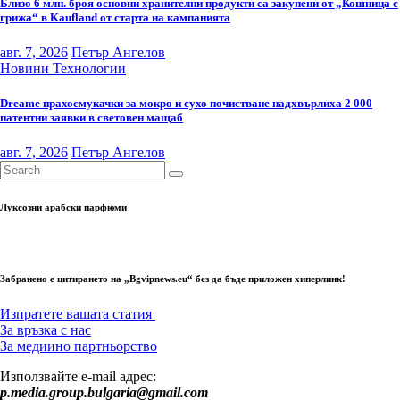
Близо 6 млн. броя основни хранителни продукти са закупени от „Кошница с
грижа“ в Kaufland от старта на кампанията
авг. 7, 2026
Петър Ангелов
Новини
Технологии
Dreame прахосмукачки за мокро и сухо почистване надхвърлиха 2 000
патентни заявки в световен мащаб
авг. 7, 2026
Петър Ангелов
Луксозни арабски парфюми
Забранено е цитирането на „Bgvipnews.eu“ без да бъде приложен хиперлинк!
Изпратете вашата статия
За връзка с нас
За медиино партньорство
Използвайте e-mail адрес:
p.media.group.bulgaria@gmail.com