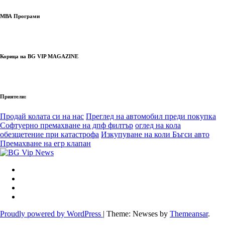
МВА Програми
Корица на BG VIP MAGAZINE
Приятели:
Продай колата си на нас
Преглед на автомобил преди покупка
Софтуерно премахване на дпф филтър
оглед на кола
обезщетение при катастрофа
Изкупуване на коли Бъгси авто
Премахване на егр клапан
Proudly powered by WordPress
|
Theme: Newses by
Themeansar
.