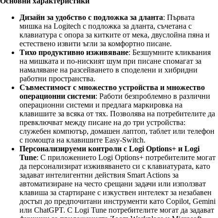
Основни характеристики
Дизайн за удобство с подложка за дланта
: Първата
мишка на Logitech с подложка за дланта, съчетана с
клавиатура с опора за китките от мека, двуслойна пяна и
естествено извити ъгли за комфортно писане.
Тихо продуктивно изживяване
: Безшумните кликвания
на мишката и по-ниският шум при писане спомагат за
намаляване на разсейването в споделени и хибридни
работни пространства.
Съвместимост с множество устройства и множество
операционни системи
: Работи безпроблемно в различни
операционни системи и предлага маркировка на
клавишите за всяка от тях. Позволява на потребителите да
превключват между писане на до три устройства:
служебен компютър, домашен лаптоп, таблет или телефон
с помощта на клавишите Easy-Switch.
Персонализируеми контроли с Logi Options+ и Logi
Tune
: С приложението Logi Options+ потребителите могат
да персонализират изживяването си с клавиатурата, като
задават интелигентни действия Smart Actions за
автоматизиране на често срещани задачи или използват
клавиша за стартиране с изкуствен интелект за незабавен
достъп до предпочитани инструменти като Copilot, Gemini
или ChatGPT. С Logi Tune потребителите могат да задават