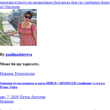
производството на иновативна българска боя със сребърни йони
от Оргахим
By
paulinashtereva
Може би ще харесате..
Новини
Технологии
Samsung пуска първата в света HDR10+ ADVANCED стрийминг услуга в
Prime Video
авг. 7, 2026
Петър Ангелов
Новини