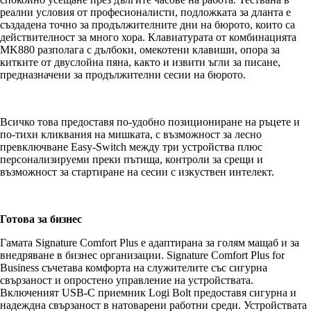
реални условия от професионалисти, подложката за дланта е
създадена точно за продължителните дни на бюрото, които са
действителност за много хора. Клавиатурата от комбинацията
MK880 разполага с дълбоки, омекотени клавиши, опора за
китките от двуслойна пяна, както и извити ъгли за писане,
предназначени за продължителни сесии на бюрото.
Всичко това предоставя по-удобно позициониране на ръцете и
по-тихи кликвания на мишката, с възможност за лесно
превключване Easy-Switch между три устройства плюс
персонализируеми преки пътища, контроли за срещи и
възможност за стартиране на сесии с изкуствен интелект.
Готова за бизнес
Гамата Signature Comfort Plus е адаптирана за голям мащаб и за
внедряване в бизнес организации. Signature Comfort Plus for
Business съчетава комфорта на служителите със сигурна
свързаност и опростено управление на устройствата.
Включеният USB-C приемник Logi Bolt предоставя сигурна и
надеждна свързаност в натоварени работни среди. Устройствата