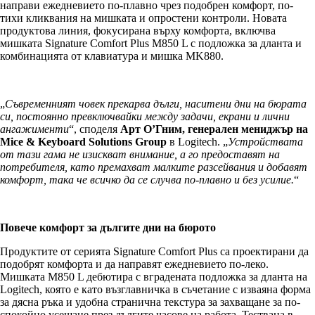
направи ежедневието по-плавно чрез подобрен комфорт, по-
тихи кликвания на мишката и опростени контроли. Новата
продуктова линия, фокусирана върху комфорта, включва
мишката Signature Comfort Plus M850 L с подложка за дланта и
комбинацията от клавиатура и мишка MK880.
„
Съвременният човек прекарва дълги, наситени дни на бюрата
си, постоянно превключвайки между задачи, екрани и лични
ангажименти
“, споделя
Арт О’Гним, генерален мениджър на
Mice & Keyboard Solutions Group
в Logitech. „
Устройствата
от тази гама не изискват внимание, а го предоставят на
потребителя, като премахват малките разсейвания и добавят
комфорт, така че всичко да се случва по-плавно и без усилие.
“
Повече комфорт за дългите дни на бюрото
Продуктите от серията Signature Comfort Plus са проектирани да
подобрят комфорта и да направят ежедневието по-леко.
Мишката M850 L дебютира с вградената подложка за дланта на
Logitech, която е като възглавничка в съчетание с изваяна форма
за дясна ръка и удобна странична текстура за захващане за по-
спокойно усещане през дългите часове на работа. Тествана в