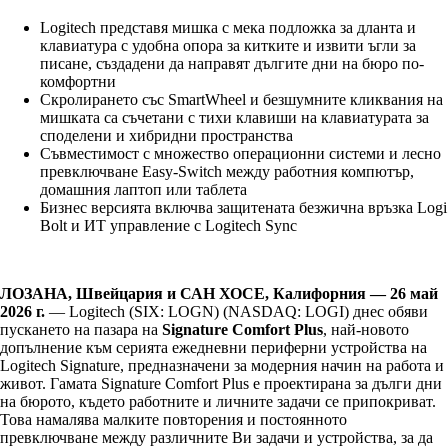
Logitech представя мишка с мека подложка за дланта и
клавиатура с удобна опора за китките и извити ъгли за
писане, създадени да направят дългите дни на бюро по-
комфортни
Скролирането със SmartWheel и безшумните кликвания на
мишката са съчетани с тихи клавиши на клавиатурата за
споделени и хибридни пространства
Съвместимост с множество операционни системи и лесно
превключване Easy-Switch между работния компютър,
домашния лаптоп или таблета
Бизнес версията включва защитената безжична връзка Logi
Bolt и ИТ управление с Logitech Sync
ЛОЗАНА, Швейцария и САН ХОСЕ, Калифорния — 26 май
2026 г.
— Logitech (SIX: LOGN) (NASDAQ: LOGI) днес обяви
пускането на пазара на
Signature Comfort Plus
, най-новото
допълнение към серията ежедневни периферни устройства на
Logitech Signature, предназначени за модерния начин на работа и
живот. Гамата Signature Comfort Plus е проектирана за дълги дни
на бюрото, където работните и личните задачи се припокриват.
Това намалява малките повторения и постоянното
превключване между различните Ви задачи и устройства, за да