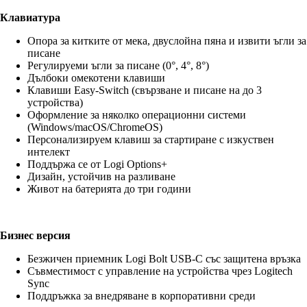
Клавиатура
Опора за китките от мека, двуслойна пяна и извити ъгли за
писане
Регулируеми ъгли за писане (0°, 4°, 8°)
Дълбоки омекотени клавиши
Клавиши Easy-Switch (свързване и писане на до 3
устройства)
Оформление за няколко операционни системи
(Windows/macOS/ChromeOS)
Персонализируем клавиш за стартиране с изкуствен
интелект
Поддържа се от Logi Options+
Дизайн, устойчив на разливане
Живот на батерията до три години
Бизнес версия
Безжичен приемник Logi Bolt USB-C със защитена връзка
Съвместимост с управление на устройства чрез Logitech
Sync
Поддръжка за внедряване в корпоративни среди