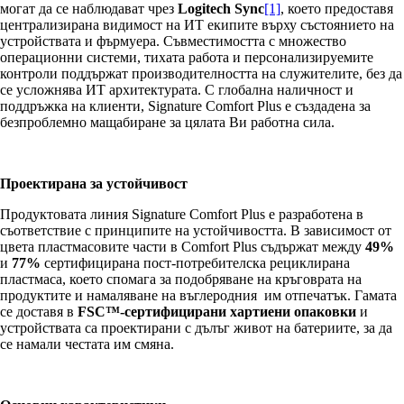
могат да се наблюдават чрез
Logitech Sync
[1]
, което предоставя
централизирана видимост на ИТ екипите върху състоянието на
устройствата и фърмуера. Съвместимостта с множество
операционни системи, тихата работа и персонализируемите
контроли поддържат производителността на служителите, без да
се усложнява ИТ архитектурата. С глобална наличност и
поддръжка на клиенти, Signature Comfort Plus е създадена за
безпроблемно мащабиране за цялата Ви работна сила.
Проектирана за устойчивост
Продуктовата линия Signature Comfort Plus е разработенa в
съответствие с принципите на устойчивостта. В зависимост от
цвета пластмасовите части в Comfort Plus съдържат между
49%
и
77%
сертифицирана пост-потребителска рециклирана
пластмаса, което спомага за подобряване на кръговрата на
продуктите и намаляване на въглеродния им отпечатък. Гамата
се доставя в
FSC™-сертифицирани хартиени опаковки
и
устройствата са проектирани с дълъг живот на батериите, за да
се намали честата им смяна.