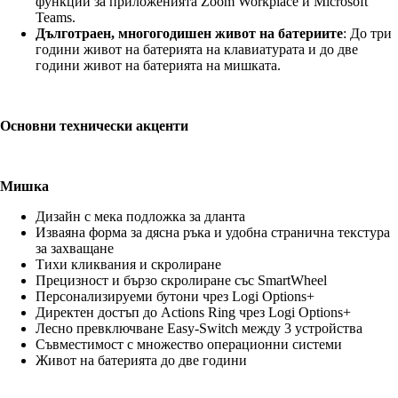
функции за приложенията Zoom Workplace и Microsoft
Teams.
Дълготраен, многогодишен живот на батериите
: До три
години живот на батерията на клавиатурата и до две
години живот на батерията на мишката.
Основни технически акценти
Мишка
Дизайн с мека подложка за дланта
Изваяна форма за дясна ръка и удобна странична текстура
за захващане
Тихи кликвания и скролиране
Прецизност и бързо скролиране със SmartWheel
Персонализируеми бутони чрез Logi Options+
Директен достъп до Actions Ring чрез Logi Options+
Лесно превключване Easy-Switch между 3 устройства
Съвместимост с множество операционни системи
Живот на батерията до две години