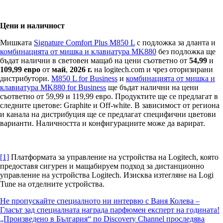
Цени и наличност
Мишката
Signature Comfort Plus M850 L
с подложка за дланта и
комбинацията от мишка и клавиатура MK880
без подложка ще
бъдат налични в световен мащаб на цени съответно от
54,99
и
109,99
евро
от
май
,
2026 г.
на logitech.com и чрез оторизирани
дистрибутори.
M850 L for Business
и
комбинацията от мишка и
клавиатура MK880 for Business
ще бъдат налични на цени
съответно от 59,99 и 119,99 евро. Продуктите ще се предлагат в
следните цветове: Graphite и Off-white. В зависимост от региона
и канала на дистрибуция ще се предлагат специфични цветови
варианти. Наличността и конфигурациите може да варират.
[1]
Платформата за управление на устройства на Logitech, която
предоставя сигурен и мащабируем подход за дистанционно
управление на устройства Logitech. Изисква изтегляне на Logi
Tune на отделните устройства.
Навигация
Не пропускайте специалното ни интервю с Ваня Колева –
Гласът зад специалната награда парфюмен експерт на годината!
„Произведено в България“ по Discovery Channel проследява