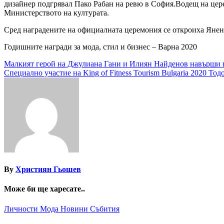
дизайнер подгрявал Пако Рабан на ревю в София.Водещ на цере
Министерството на културата.
Сред наградените на официалната церемония се откроиха Янен
Годишните награди за мода, стил и бизнес – Варна 2020
Навигация
Малкият герой на Джулиана Гани и Илиян Найденов навърши 
Специално участие на King of Fitness Tourism Bulgaria 2020 То
By
Християн Гьошев
Може би ще харесате..
Личности
Мода
Новини
Събития