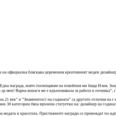
а на официална бляскава церемония креативният моден дизайнер
 Една награда, която посвещавам на покойния ми баща Илия. Знам
 сте да мен! Варна винаги ме е вдъхновявала за работа и почивка”,
а 21 век” и “Знаменитост на годината” са другите отличия на г-
ани 30 категории бяха връчени статуетки на: дизайнер на година
 модата и красотата. Престижните награди се провеждат по иде