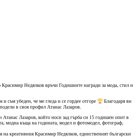
 Красимир Недялков връчи Годишните награди за мода, стил и
 и съм убеден, че ме гледа и се гордее отгоре
Благодаря ви
 сподели в своя профил Атанас Лазаров.
н Атанас Лазаров, който носи зад гърба си 15 годишен опит в
та, модна къща на годината, модел и фотомодел, фотограф,
я на креативния Красимир Недялков, единственият български