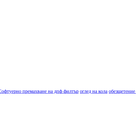
Софтуерно премахване на дпф филтър
оглед на кола
обезщетение