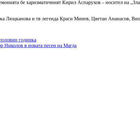
монията бе харизматичният Кирил Аспарухов – носител на ,,Зла
ка Люцканова и тв легенда Краси Минев, Цветан Ананасов, Вио
половин годинка
дор Николов в новата песен на Магда