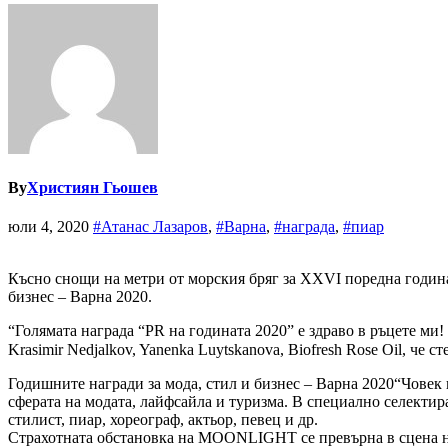
By
Християн Гьошев
юли 4, 2020
#Атанас Лазаров
,
#Варна
,
#награда
,
#пиар
Късно снощи на метри от морския бряг за XXVI поредна годин
бизнес – Варна 2020.
“Голямата награда “PR на годината 2020” е здраво в ръцете ми!
Krasimir Nedjalkov, Yanenka Luytskanova, Biofresh Rose Oil, че
Годишните награди за мода, стил и бизнес – Варна 2020“Човек н
сферата на модата, лайфсайла и туризма. В специално селектир
стилист, пиар, хореограф, актьор, певец и др.
Страхотната обстановка на MOONLIGHT се превърна в сцена на