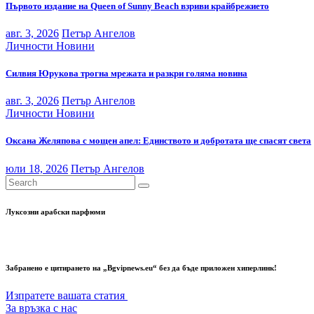
Първото издание на Queen of Sunny Beach взриви крайбрежието
авг. 3, 2026
Петър Ангелов
Личности
Новини
Силвия Юрукова трогна мрежата и разкри голяма новина
авг. 3, 2026
Петър Ангелов
Личности
Новини
Оксана Желяпова с мощен апел: Единството и добротата ще спасят света
юли 18, 2026
Петър Ангелов
Луксозни арабски парфюми
Забранено е цитирането на „Bgvipnews.eu“ без да бъде приложен хиперлинк!
Изпратете вашата статия
За връзка с нас