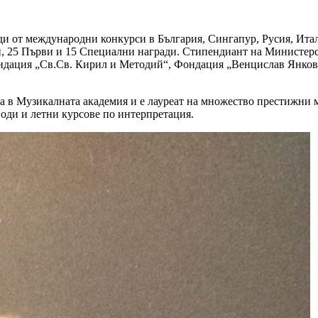
ди от международни конкурси в България, Сингапур, Русия, Итал
, 25 Първи и 15 Специални награди. Стипендиант на Министерст
ндация „Св.Св. Кирил и Методий“, Фондация „Венцислав Янков”
а в Музикалната академия и е лауреат на множество престижни м
води и летни курсове по интерпретация.