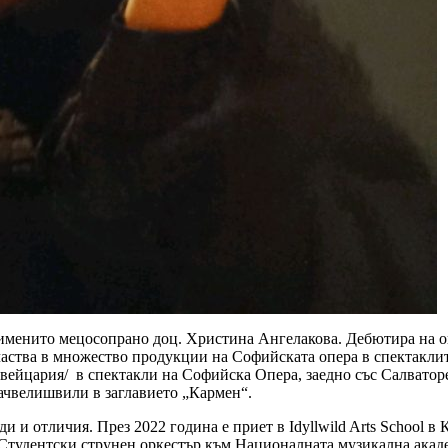
именито мецосопрано доц. Христина Ангелакова. Дебютира на о
Участва в множество продукции на Софийската опера в спектакли
вейцария/ в спектакли на Софийска Опера, заедно със Салватор
Рачвелишвили в заглавието „Кармен“.
и и отличия. През 2022 година е приет в Idyllwild Arts School 
Студентски струнен оркестър към Националната музикална ака