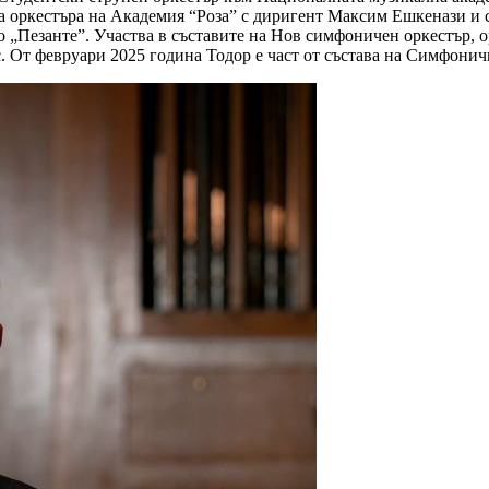
 оркестъра на Академия “Роза” с диригент Максим Ешкенази и с
„Пезанте”. Участва в съставите на Нов симфоничен оркестър, орк
. От февруари 2025 година Тодор е част от състава на Симфонич