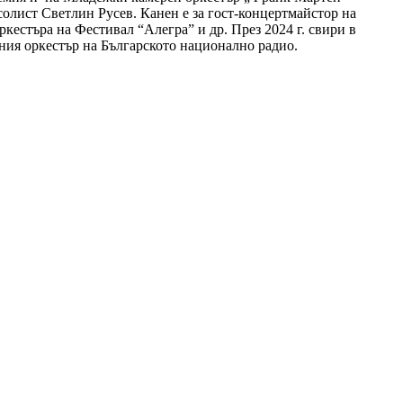
олист Светлин Русев. Канен е за гост-концертмайстор на
естъра на Фестивал “Алегра” и др. През 2024 г. свири в
ния оркестър на Българското национално радио.