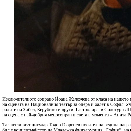
Изключителното сопрано Йоана Железчева от класа на нашето 
на сцената на Националния театър за опера и балет в София. 
ролите на Зибел, Керубино и други. Гастролира в Солотурн /Ш
на сцена с най-добрия мецосопран в света в момента – Анита 
Талантливият цигулар Тодор Георгиев носител на редица наград
бил е концертмайстор на Младежка филхармония „София“, на 