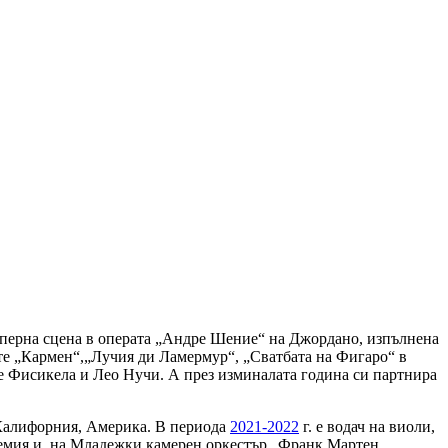
перна сцена в операта „Андре Шение“ на Джордано, изпълнена
те „Кармен“,„Лучия ди Ламермур“, „Сватбата на Фигаро“ в
е Фисикела и Лео Нучи. А през изминалата година си партнира
в Калифорния, Америка. В периода
2021-2022
г. е водач на виоли,
демия и на Младежки камерен оркестър „Франк Мартен