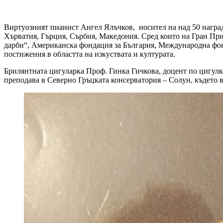
Виртуозният пианист Ангел Ялъчков, носител на над 50 награ
Хърватия, Гърция, Сърбия, Македония. Сред които на Гран При
дарби“, Американска фондация за България, Международна фо
постижения в областта на изкуствата и културата.
Брилянтната цигуларка Проф. Гинка Гичкова, доцент по цигулк
преподава в Северно Гръцката консерватория – Солун, където 