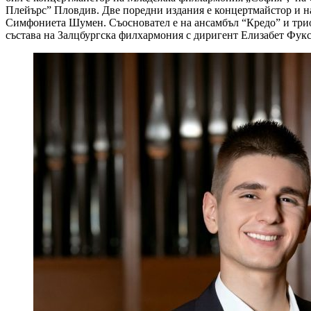
Плейърс” Пловдив. Две поредни издания е концертмайстор и на
Симфониета Шумен. Съосновател е на ансамбъл “Кредо” и трио 
състава на Залцбургска филхармония с диригент Елизабет Фукс