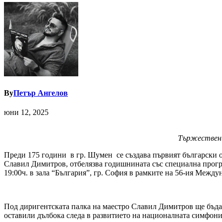
By
Петър Ангелов
юни 12, 2025
Тържествени
Преди 175 години в гр. Шумен се създава първият български 
Славил Димитров, отбелязва годишнината със специална програ
19:00ч. в зала “България”, гр. София в рамките на 56-ия Меж
Под диригентската палка на маестро Славил Димитров ще бъд
оставили дълбока следа в развитието на националната симфони