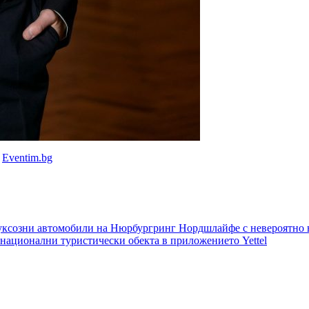
а
Eventim.bg
 луксозни автомобили на Нюрбургринг Нордшлайфе с невероятно в
 национални туристически обекта в приложението Yettel