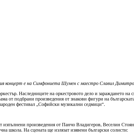
я концерт е на Симфониета Шумен с маестро Славил Димитро
оркестър. Наследниците на оркестровото дело и зараждането на
ма от подбрани произведения от знакови фигури на българската 
дународен фестивал „Софийски музикални седмици“.
ат изпълнени произведения от Панчо Владигеров, Веселин Стоя
чна школа. На сцената ще излязат изявени български солисти: