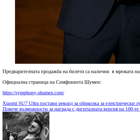
Предварителната продажба на билети са налични в мрежата н
Официална страница на Симфониета Шумен:
https://symphony-shumen.com/
Навигация
Xiaomi SU7 Ultra постави рекорд за обиколка за електрически
Повече възможности за награда с дигиталната версия на 100-те