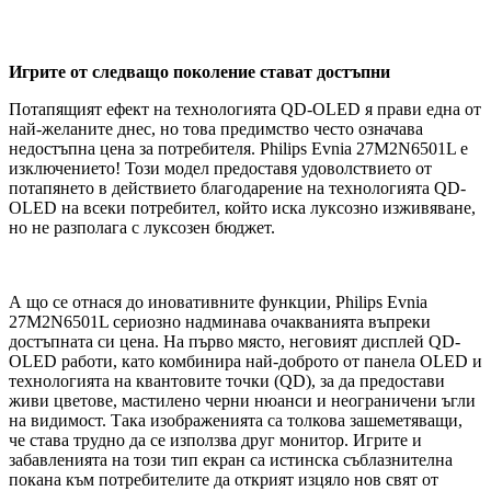
Игрите от следващо поколение стават достъпни
Потапящият ефект на технологията QD-OLED я прави една от
най-желаните днес, но това предимство често означава
недостъпна цена за потребителя. Philips Evnia 27M2N6501L е
изключението! Този модел предоставя удоволствието от
потапянето в действието благодарение на технологията QD-
OLED на всеки потребител, който иска луксозно изживяване,
но не разполага с луксозен бюджет.
А що се отнася до иновативните функции, Philips Evnia
27M2N6501L сериозно надминава очакванията въпреки
достъпната си цена. На първо място, неговият дисплей QD-
OLED работи, като комбинира най-доброто от панела OLED и
технологията на квантовите точки (QD), за да предостави
живи цветове, мастилено черни нюанси и неограничени ъгли
на видимост. Така изображенията са толкова зашеметяващи,
че става трудно да се използва друг монитор. Игрите и
забавленията на този тип екран са истинска съблазнителна
покана към потребителите да открият изцяло нов свят от