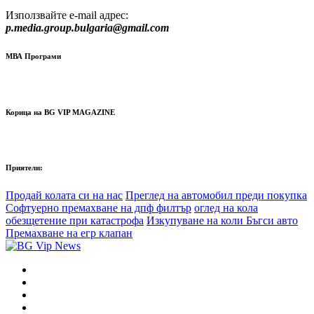
Използвайте e-mail адрес:
p.media.group.bulgaria@gmail.com
МВА Програми
Корица на BG VIP MAGAZINE
Приятели:
Продай колата си на нас
Преглед на автомобил преди покупка
Софтуерно премахване на дпф филтър
оглед на кола
обезщетение при катастрофа
Изкупуване на коли Бъгси авто
Премахване на егр клапан