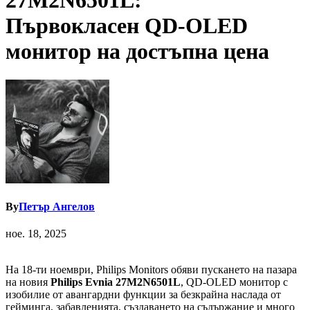
27M2N6501L:
Първокласен QD-OLED
монитор на достъпна цена
By
Петър Ангелов
ное. 18, 2025
На 18-ти ноември, Philips Monitors обяви пускането на пазара
на новия
Philips Evnia 27M2N6501L
, QD-OLED монитор с
изобилие от авангардни функции за безкрайна наслада от
гейминга, забавленията, създаването на съдържание и много