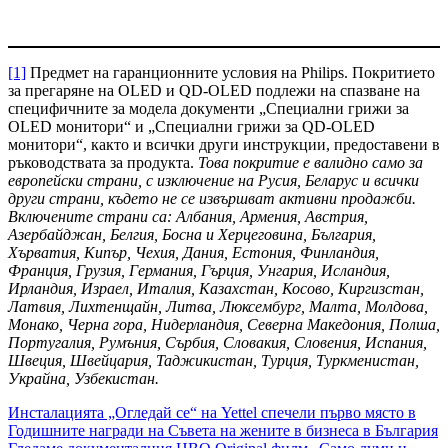
[1]
Предмет на гаранционните условия на Philips. Покритието
за прегаряне на OLED и QD-OLED подлежи на спазване на
специфичните за модела документи „Специални грижи за
OLED монитори“ и „Специални грижи за QD-OLED
монитори“, както и всички други инструкции, предоставени в
ръководствата за продукта.
Това покритие е валидно само за
европейски страни, с изключение на Русия, Беларус и всички
други страни, където не се извършват активни продажби.
Включените страни са: Албания, Армения, Австрия,
Азербайджан, Белгия, Босна и Херцеговина, България,
Хърватия, Кипър, Чехия, Дания, Естония, Финландия,
Франция, Грузия, Германия, Гърция, Унгария, Исландия,
Ирландия, Израел, Италия, Казахстан, Косово, Киргизстан,
Латвия, Лихтенщайн, Литва, Люксембург, Малта, Молдова,
Монако, Черна гора, Нидерландия, Северна Македония, Полша,
Португалия, Румъния, Сърбия, Словакия, Словения, Испания,
Швеция, Швейцария, Таджикистан, Турция, Туркменистан,
Украйна, Узбекистан.
Навигация
Инсталацията „Огледай се“ на Yettel спечели първо място в
Годишните награди на Съвета на жените в бизнеса в България