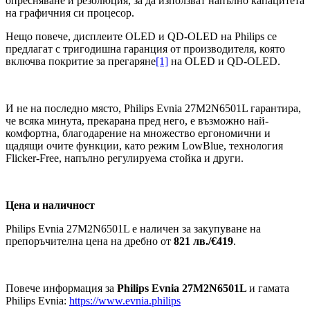
опресняване и резолюция, за да използват напълно капацитета
на графичния си процесор.
Нещо повече, дисплеите OLED и QD-OLED на Philips се
предлагат с тригодишна гаранция от производителя, която
включва покритие за прегаряне
[1]
на OLED и QD-OLED.
И не на последно място, Philips Evnia 27M2N6501L гарантира,
че всяка минута, прекарана пред него, е възможно най-
комфортна, благодарение на множество ергономични и
щадящи очите функции, като режим LowBlue, технология
Flicker-Free, напълно регулируема стойка и други.
Цена и наличност
Philips Evnia 27M2N6501L е наличен за закупуване на
препоръчителна цена на дребно от
821 лв./€419
.
Повече информация за
Philips Evnia 27M2N6501L
и гамата
Philips Evnia:
https://www.evnia.philips