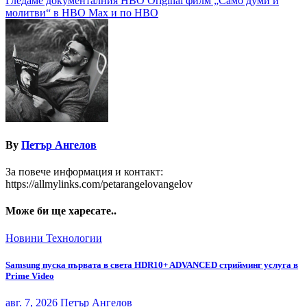
Гледаме документалния HBO Original филм „Само думи и
молитви“ в HBO Max и по HBO
By
Петър Ангелов
За повече информация и контакт:
https://allmylinks.com/petarangelovangelov
Може би ще харесате..
Новини
Технологии
Samsung пуска първата в света HDR10+ ADVANCED стрийминг услуга в
Prime Video
авг. 7, 2026
Петър Ангелов