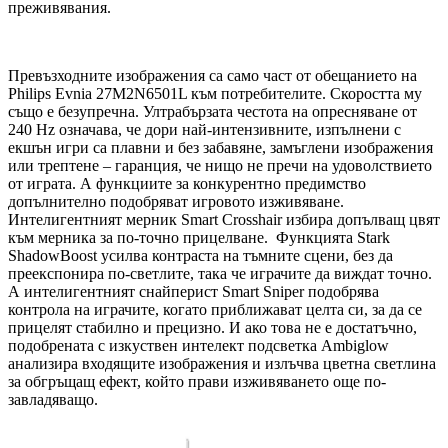
преживявания.
Превъзходните изображения са само част от обещанието на
Philips Evnia 27M2N6501L към потребителите. Скоростта му
също е безупречна. Ултрабързата честота на опресняване от
240 Hz означава, че дори най-интензивните, изпълнени с
екшън игри са плавни и без забавяне, замъглени изображения
или трептене – гаранция, че нищо не пречи на удоволствието
от играта. А функциите за конкурентно предимство
допълнително подобряват игровото изживяване.
Интелигентният мерник Smart Crosshair избира допълващ цвят
към мерника за по-точно прицелване. Функцията Stark
ShadowBoost усилва контраста на тъмните сцени, без да
преекспонира по-светлите, така че играчите да виждат точно.
А интелигентният снайперист Smart Sniper подобрява
контрола на играчите, когато приближават целта си, за да се
прицелят стабилно и прецизно. И ако това не е достатъчно,
подобрената с изкуствен интелект подсветка Ambiglow
анализира входящите изображения и излъчва цветна светлина
за обгръщащ ефект, който прави изживяването още по-
завладяващо.