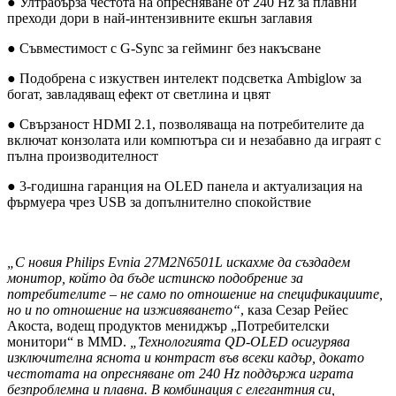
● Ултрабърза честота на опресняване от 240 Hz за плавни
преходи дори в най-интензивните екшън заглавия
● Съвместимост с G-Sync за гейминг без накъсване
● Подобрена с изкуствен интелект подсветка Ambiglow за
богат, завладяващ ефект от светлина и цвят
● Свързаност HDMI 2.1, позволяваща на потребителите да
включат конзолата или компютъра си и незабавно да играят с
пълна производителност
● 3-годишна гаранция на OLED панела и актуализация на
фърмуера чрез USB за допълнително спокойствие
„С новия Philips Evnia 27M2N6501L искахме да създадем
монитор, който да бъде истинско подобрение за
потребителите – не само по отношение на спецификациите,
но и по отношение на изживяването“
, каза Сезар Рейес
Акоста, водещ продуктов мениджър „Потребителски
монитори“ в MMD.
„Технологията QD-OLED осигурява
изключителна яснота и контраст във всеки кадър, докато
честотата на опресняване от 240 Hz поддържа играта
безпроблемна и плавна. В комбинация с елегантния си,