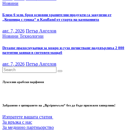
Новини
Близо 6 млн. броя основни хранителни продукти са закупени от
„Кошница с грижа“ в Kaufland от старта на кампанията
авг. 7, 2026
Петър Ангелов
Новини
Технологии
Dreame прахосмукачки за мокро и сухо почистване надхвърлиха 2 000
патентни заявки в световен мащаб
авг. 7, 2026
Петър Ангелов
Луксозни арабски парфюми
Забранено е цитирането на „Bgvipnews.eu“ без да бъде приложен хиперлинк!
Изпратете вашата статия
За връзка с нас
За медиино партньорство