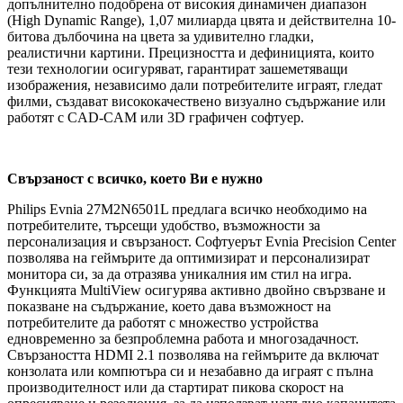
допълнително подобрена от високия динамичен диапазон
(High Dynamic Range), 1,07 милиарда цвята и действителна 10-
битова дълбочина на цвета за удивително гладки,
реалистични картини. Прецизността и дефиницията, които
тези технологии осигуряват, гарантират зашеметяващи
изображения, независимо дали потребителите играят, гледат
филми, създават висококачествено визуално съдържание или
работят с CAD-CAM или 3D графичен софтуер.
Свързаност с всичко, което Ви е нужно
Philips Evnia 27M2N6501L предлага всичко необходимо на
потребителите, търсещи удобство, възможности за
персонализация и свързаност. Софтуерът Evnia Precision Center
позволява на геймърите да оптимизират и персонализират
монитора си, за да отразява уникалния им стил на игра.
Функцията MultiView осигурява активно двойно свързване и
показване на съдържание, което дава възможност на
потребителите да работят с множество устройства
едновременно за безпроблемна работа и многозадачност.
Свързаността HDMI 2.1 позволява на геймърите да включат
конзолата или компютъра си и незабавно да играят с пълна
производителност или да стартират пикова скорост на