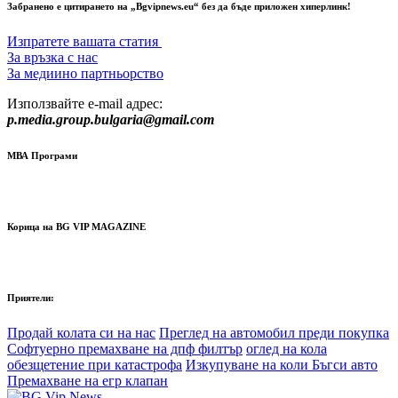
Забранено е цитирането на „Bgvipnews.eu“ без да бъде приложен хиперлинк!
Изпратете вашата статия
За връзка с нас
За медиино партньорство
Използвайте e-mail адрес:
p.media.group.bulgaria@gmail.com
МВА Програми
Корица на BG VIP MAGAZINE
Приятели:
Продай колата си на нас
Преглед на автомобил преди покупка
Софтуерно премахване на дпф филтър
оглед на кола
обезщетение при катастрофа
Изкупуване на коли Бъгси авто
Премахване на егр клапан