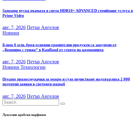
Samsung пуска първата в света HDR10+ ADVANCED стрийминг услуга в
Prime Video
авг. 7, 2026
Петър Ангелов
Новини
Близо 6 млн. броя основни хранителни продукти са закупени от
„Кошница с грижа“ в Kaufland от старта на кампанията
авг. 7, 2026
Петър Ангелов
Новини
Технологии
Dreame прахосмукачки за мокро и сухо почистване надхвърлиха 2 000
патентни заявки в световен мащаб
авг. 7, 2026
Петър Ангелов
Луксозни арабски парфюми