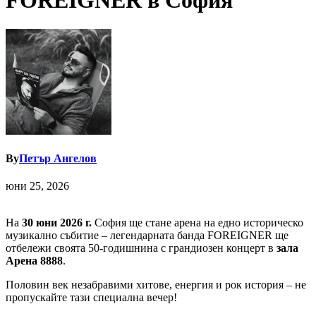
FOREIGNER в София
By
Петър Ангелов
юни 25, 2026
На
30 юни 2026 г.
София ще стане арена на едно историческо
музикално събитие – легендарната банда FOREIGNER ще
отбележи своята 50-годишнина с грандиозен концерт в
зала
Арена 8888
.
Половин век незабравими хитове, енергия и рок история – не
пропускайте тази специална вечер!