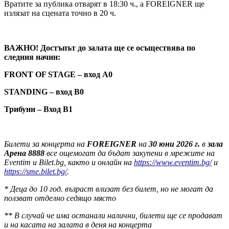
Вратите за публика отварят в 18:30 ч., а FOREIGNER ще
излязат на сцената точно в 20 ч.
ВАЖНО! Достъп
ът до залата ще се осъществява по
следния начин:
FRONT OF STAGE – вход А0
STANDING – вход В0
Трибуни – Вход В1
Билети за концерта на
FOREIGNER
на
30 юни 2026 г.
в
зала
Арена 8888
все ощемогат да бъдат закупени в мрежите на
Eventim
и Bilet.bg, както и онлайн на
https://www.eventim.bg/
и
https://sme.bilet.bg/
.
* Деца до 10 год. възраст влизат без билет, но не могат дa
ползват отделно седящо място
** В случай че има останали налични, билети ще се продават
и на касата на залата в деня на концерта