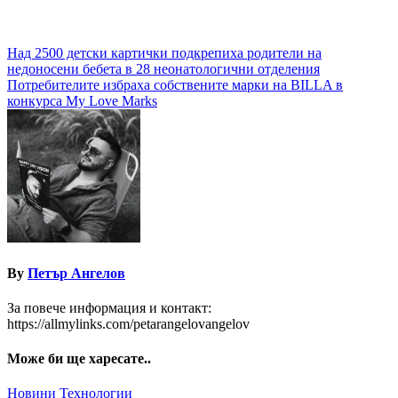
Навигация
Над 2500 детски картички подкрепиха родители на
недоносени бебета в 28 неонатологични отделения
Потребителите избраха собствените марки на BILLA в
конкурса My Love Marks
By
Петър Ангелов
За повече информация и контакт:
https://allmylinks.com/petarangelovangelov
Може би ще харесате..
Новини
Технологии