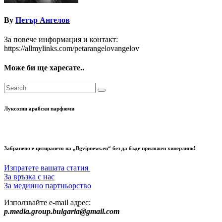
By
Петър Ангелов
За повече информация и контакт:
https://allmylinks.com/petarangelovangelov
Може би ще харесате..
Луксозни арабски парфюми
Забранено е цитирането на „Bgvipnews.eu“ без да бъде приложен хиперлинк!
Изпратете вашата статия
За връзка с нас
За медиино партньорство
Използвайте e-mail адрес:
p.media.group.bulgaria@gmail.com