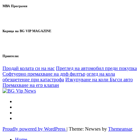
МВА Програми
Корица на BG VIP MAGAZINE
Приятели:
Продай колата си на нас
Преглед на автомобил преди покупка
Софтуерно премахване на дпф филтър
оглед на кола
обезщетение при катастрофа
Изкупуване на коли Бъгси авто
Премахване на егр клапан
Proudly powered by WordPress
|
Theme: Newses by
Themeansar
.
Home