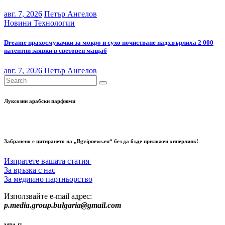
авг. 7, 2026
Петър Ангелов
Новини
Технологии
Dreame прахосмукачки за мокро и сухо почистване надхвърлиха 2 000
патентни заявки в световен мащаб
авг. 7, 2026
Петър Ангелов
Луксозни арабски парфюми
Забранено е цитирането на „Bgvipnews.eu“ без да бъде приложен хиперлинк!
Изпратете вашата статия
За връзка с нас
За медиино партньорство
Използвайте e-mail адрес:
p.media.group.bulgaria@gmail.com