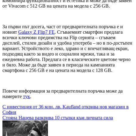
комбинира функционалност и естетика и може да бъде заявен
от Vivacom с 512 GB на цената на модела с 256 GB.
За първи път досега, част от предварителната поръчка е и
новият
Galaxy Z Flip7 FE
. Сгъваемият смартфон предлага
всички ключови предимства на Flip серията – сгъваем
дисплей, стилен дизайн и удобна употреба – но в по-достъпен
вариант. Устройството е леко, здраво и с впечатляващ екран,
подходящ както за видео и социални мрежи, така и за
ежедневна работа. Предлага се в класическите цветове черно
и бяло. Може да бъде заявен в периода на кампанията
смартфона с 256 GB е на цената на модела с 128 GB.
Повече информация за предварителната поръчка може да
намерите
тук
.
Навигация
С инвестиция от 36 млн. лв. Kaufland открива нов магазин в
София
Стояна Нацева разкрива 10 стъпки към личната сила