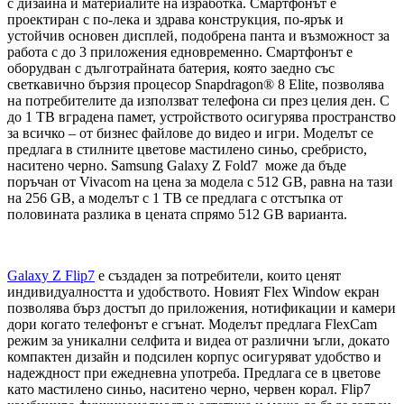
с дизайна и материалите на изработка. Смартфонът е
проектиран с по-лека и здрава конструкция, по-ярък и
устойчив основен дисплей, подобрена панта и възможност за
работа с до 3 приложения едновременно. Смартфонът е
оборудван с дълготрайната батерия, която заедно със
светкавично бързия процесор Snapdragon® 8 Elite, позволява
на потребителите да използват телефона си през целия ден. С
до 1 TB вградена памет, устройството осигурява пространство
за всичко – от бизнес файлове до видео и игри. Моделът се
предлага в стилните цветове мастилено синьо, сребристо,
наситено черно. Samsung Galaxy Z Fold7 може да бъде
поръчан от Vivacom на цена за модела с 512 GB, равна на тази
на 256 GB, а моделът с 1 TB се предлага с отстъпка от
половината разлика в цената спрямо 512 GB варианта.
Galaxy Z Flip7
е създаден за потребители, които ценят
индивидуалността и удобството. Новият Flex Window екран
позволява бърз достъп до приложения, нотификации и камери
дори когато телефонът е сгънат. Моделът предлага FlexCam
режим за уникални селфита и видеа от различни ъгли, докато
компактен дизайн и подсилен корпус осигуряват удобство и
надеждност при ежедневна употреба. Предлага се в цветове
като мастилено синьо, наситено черно, червен корал. Flip7