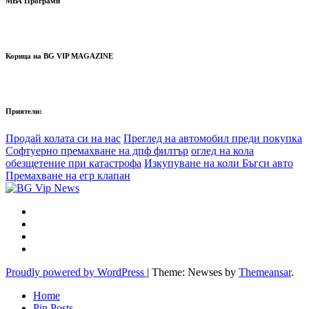
МВА Програми
Корица на BG VIP MAGAZINE
Приятели:
Продай колата си на нас
Преглед на автомобил преди покупка
Софтуерно премахване на дпф филтър
оглед на кола
обезщетение при катастрофа
Изкупуване на коли Бъгси авто
Премахване на егр клапан
Proudly powered by WordPress
|
Theme: Newses by
Themeansar
.
Home
Pin Posts