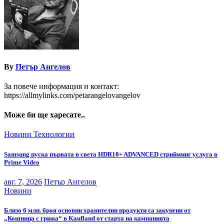
By
Петър Ангелов
За повече информация и контакт:
https://allmylinks.com/petarangelovangelov
Може би ще харесате..
Новини
Технологии
Samsung пуска първата в света HDR10+ ADVANCED стрийминг услуга в
Prime Video
авг. 7, 2026
Петър Ангелов
Новини
Близо 6 млн. броя основни хранителни продукти са закупени от
„Кошница с грижа“ в Kaufland от старта на кампанията