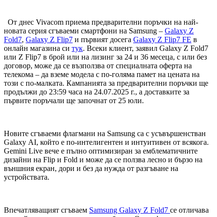
От днес Vivacom приема предварителни поръчки на най-
новата серия сгъваеми смартфони на Samsung –
Galaxy Z
Fold7
,
Galaxy Z Flip7
и първият досега
Galaxy Z Flip7 FE
в
онлайн магазина си
тук
. Всеки клиент, заявил Galaxy Z Fold7
или Z Flip7 в брой или на лизинг за 24 и 36 месеца, с или без
договор, може да се възползва от специалната оферта на
телекома – да вземе модела с по-голяма памет на цената на
този с по-малката. Кампанията за предварителни поръчки ще
продължи до 23:59 часа на 24.07.2025 г., а доставките за
първите поръчали ще започнат от 25 юли.
Новите сгъваеми флагмани на Samsung са с усъвършенстван
Galaxy АI, който е по-интелигентен и интуитивен от всякога.
Gemini Live вече е пълно оптимизиран за емблематичните
дизайни на Flip и Fold и може да се ползва лесно и бързо на
външния екран, дори и без да нужда от разгъване на
устройствата.
Впечатляващият сгъваем
Samsung Galaxy Z Fold7
се отличава