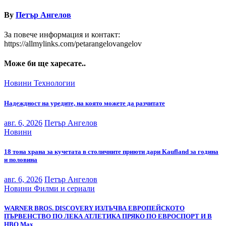
By
Петър Ангелов
За повече информация и контакт:
https://allmylinks.com/petarangelovangelov
Може би ще харесате..
Новини
Технологии
Надеждност на уредите, на която можете да разчитате
авг. 6, 2026
Петър Ангелов
Новини
18 тона храна за кучетата в столичните приюти дари Kaufland за година
и половина
авг. 6, 2026
Петър Ангелов
Новини
Филми и сериали
WARNER BROS. DISCOVERY ИЗЛЪЧВА ЕВРОПЕЙСКОТО
ПЪРВЕНСТВО ПО ЛЕКА АТЛЕТИКА ПРЯКО ПО ЕВРОСПОРТ И В
НВО Мах