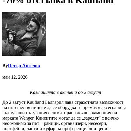
-70% отстъпка в Kaufland
By
Петър Ангелов
май 12, 2026
Кампанията е активна до 2 август
До 2 август Kaufland България дава страхотната възможност
на пътешествениците да се оборудват с премиум аксесоари за
вълнуващи пътувания с лимитирана лоялна кампания на
марката Wenger. Клиентите могат да се „заредят“ с всичко
необходимо за път – раници, органайзери, несесери,
портфейли, чанти и куфар на преференциални цени с