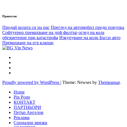
Приятели:
Продай колата си на нас
Преглед на автомобил преди покупка
Софтуерно премахване на дпф филтър
оглед на кола
обезщетение при катастрофа
Изкупуване на коли Бъгси авто
Премахване на егр клапан
Proudly powered by WordPress
|
Theme: Newses by
Themeansar
.
Home
Pin Posts
КОНТАКТ
ПАРТНЬОРИ
Петър Ангелов
Реклама
Социални мрежи