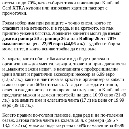
отстъпки до 70%, като събират точки и активират Kaufland
Card XTRA купони или използват хартиен паспорт с
промоточки.
Голям избор има при раниците – точно онези, които те
спасяват и на летището, и в града, и на краткото, но пък
приятно уикенд бягство. Лоялните клиенти могат да вземат
дамска раница 20 л
,
раница 26 л
или
Rolltop 26 л
с
70%
намаление
на цена
22,99 евро (44,96 лв.)
– удобен избор за
моментите, в които всичко трябва да е под ръка.
За хората, които обичат багажът им да бъде прилежно
организиран – документи, зарядни, тоалетни принадлежности
и „малките важни неща“, в кампанията с преференциални
цени влизат и практични аксесоари: несесер за 6,99 евро
(13,67 лв.), както и чантичка за кръста и органайзер за кабели
и аксесоари с до 66% отстъпка. А за да изглеждате стилно,
освен в ежедневието, а и по време на пътуване, в Kaufland се
предлагат мъжки и дамски портфейл на цена 10,99 евро (21,49
лв.), а за дамите има и елегантна чанта (17 л) на цена от 19,99
евро (39,10 лв.).
Когато правим по-големи планове, идва ред и на по-големия
багаж. Затова пътна чанта на колела 58 л. с размери (59,5 ×
13,5 × 32 см) може да бъде закупена с 64% намаление за 49,99