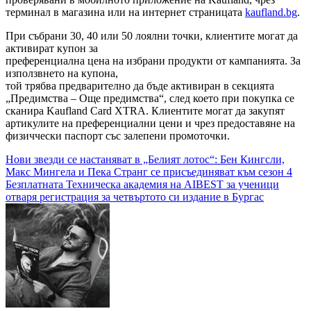
терминал в магазина или на интернет страницата
kaufland.bg
.
При събрани 30, 40 или 50 лоялни точки, клиентите могат да
активират купон за
преференциална цена на избрани продукти от кампанията. За
използвнето на купона,
той трябва предварително да бъде активиран в секцията
„Предимства – Още предимства“, след което при покупка се
сканира Kaufland Card XTRA. Клиентите могат да закупят
артикулите на преференциални цени и чрез предоставяне на
физиччески паспорт със залепени промоточки.
Навигация
Нови звезди се настаняват в „Белият лотос“: Бен Кингсли,
Макс Мингела и Пека Странг се присъединяват към сезон 4
Безплатната Техническа академия на AIBEST за ученици
отваря регистрация за четвъртото си издание в Бургас