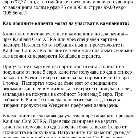
евро (97,77 лв.), а за семейните пътувания и всички сувенири
от ваканцията голям куфар 75 см и 93 л. струва 99,00 евро
(195,56 лв.).
Как лоялните клиенти могат да участват в кампанията?
Клиентите могат да участват в кампанията по два начина –
чрез Kaufland Card XTRA или чрез специален хартиен
паспорт. Независимо от избрания начин, промоточките и
Kaufland Card XTRA лоялните точки могат да бъдат събирани
във всички хипермаркети Kaufland в страната.
При участие с хартиен паспорт и достигната стойност на
покупката от поне 5 евро, клиентът получава по един стикер
на касата. Всеки стикер се равнява на 5 промоточки (1 евро =
1 точка). Паспортът може да бъде взет от специалните
рекламни дисплеи в магазина, а стикерите се получават след
заплащане на покупка на стойност 5 или над 5 евро. При
събрани 6, 8 или 10 стикера, клиентите могат да закупят
избрани продукти на Wenger на преференциална цена.
В кампанията всеки може да участва и чрез лоялната програма
Kaufland Card XTRA. При всяко сканиране на картата
клиентът получава по една лоялна точка за всяко 1 евро от
стойността на покупката. Натрупаните точки могат да бъдат
проверявани в мобилното приложение на Kaufland, чрез