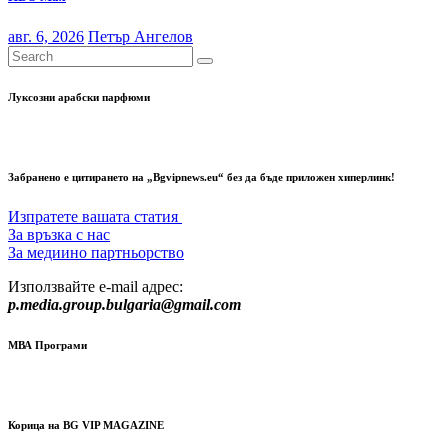
авг. 6, 2026
Петър Ангелов
Луксозни арабски парфюми
Забранено е цитирането на „Bgvipnews.eu“ без да бъде приложен хиперлинк!
Изпратете вашата статия
За връзка с нас
За медиино партньорство
Използвайте e-mail адрес:
p.media.group.bulgaria@gmail.com
МВА Програми
Корица на BG VIP MAGAZINE