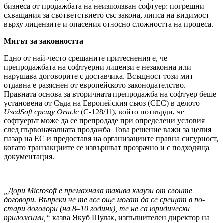
бизнеса от продажбата на неизползван софтуер: погрешни
схващания за съответствието със закона, липса на видимост
върху лицензите и опасения относно сложността на процеса.
Митът за законността
Едно от най-често срещаните притеснения е, че
препродажбата на софтуерни лицензи е незаконна или
нарушава договорите с доставчика. Всъщност този мит
отдавна е разяснен от европейското законодателство.
Правната основа за вторичната препродажба на софтуер беше
установена от Съда на Европейския съюз (СЕС) в делото
UsedSoft
срещу
Oracle
(C-128/11), който потвърди, че
софтуерът може да се препродаде при определени условия
след първоначалната продажба. Това решение важи за целия
пазар на ЕС и предоставя на организациите правна сигурност,
когато транзакциите се извършват прозрачно и с подходяща
документация.
„Дори
Microsoft
е премахнала такива клаузи от своите
договори. Въпреки че те все още могат да се срещат в по-
стари договори (на 8–10 години), те не са юридически
приложими,“
казва Якуб Шулак, изпълнителен директор на