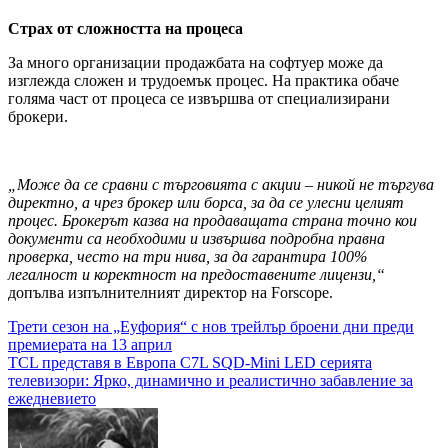
Страх от сложността на процеса
За много организации продажбата на софтуер може да
изглежда сложен и трудоемък процес. На практика обаче
голяма част от процеса се извършва от специализирани
брокери.
„Може да се сравни с търговията с акции – никой не търгува
директно, а чрез брокер или борса, за да се улесни целият
процес. Брокерът казва на продаващата страна точно кои
документи са необходими и извършва подробна правна
проверка, често на три нива, за да гарантира 100%
легалност и коректност на предоставените лицензи,“
допълва изпълнителният директор на Forscope.
Навигация
Трети сезон на „Еуфория“ с нов трейлър броени дни преди
премиерата на 13 април
TCL представя в Европа C7L SQD-Mini LED серията
телевизори: Ярко, динамично и реалистично забавление за
ежедневието