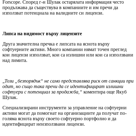
Forscope. Според г-н Шулак остарялата информация често
продължава да съществува в компаниите и им пречи да
използват потенциала на валидните си лицензи.
Липса на видимост върху лицензите
Друга значителна пречка е липсата на яснота върху
софтуерните активи. Много компании нямат точен преглед
кои лицензи използват, кои са излишни или кои са използвани
над лимита.
„Този „безпорядък“ не само представлява риск от санкции при
одит, но също така пречи да се идентифицират излишни
софтуери с потенциал за продажба,“
коментира още Якуб
Шулак.
Специализирани инструменти за управление на софтуерни
активи могат да помогнат на организациите да получат по-
голяма яснота върху своето софтуерно портфолио и да
идентифицират неизползвани лицензи.