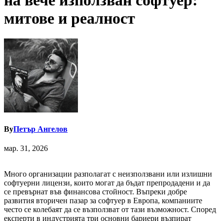
на вече използван софтуер:
митове и реалност
By
Петър Ангелов
мар. 31, 2026
Много организации разполагат с неизползвани или излишни
софтуерни лицензи, които могат да бъдат препродадени и да
се превърнат във финансова стойност. Въпреки добре
развития вторичен пазар за софтуер в Европа, компаниите
често се колебаят да се възползват от тази възможност. Според
експерти в индустрията три основни бариери възпират