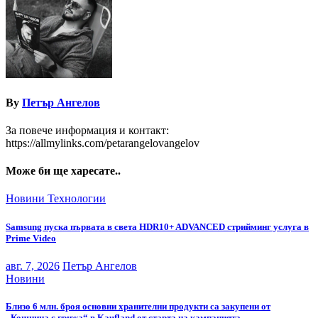
By
Петър Ангелов
За повече информация и контакт:
https://allmylinks.com/petarangelovangelov
Може би ще харесате..
Новини
Технологии
Samsung пуска първата в света HDR10+ ADVANCED стрийминг услуга в
Prime Video
авг. 7, 2026
Петър Ангелов
Новини
Близо 6 млн. броя основни хранителни продукти са закупени от
„Кошница с грижа“ в Kaufland от старта на кампанията