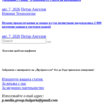
авг. 7, 2026
Петър Ангелов
Новини
Технологии
Dreame прахосмукачки за мокро и сухо почистване надхвърлиха 2 000
патентни заявки в световен мащаб
авг. 7, 2026
Петър Ангелов
Луксозни арабски парфюми
Забранено е цитирането на „Bgvipnews.eu“ без да бъде приложен хиперлинк!
Изпратете вашата статия
За връзка с нас
За медиино партньорство
Използвайте e-mail адрес:
p.media.group.bulgaria@gmail.com