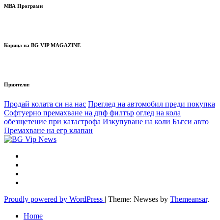
МВА Програми
Корица на BG VIP MAGAZINE
Приятели:
Продай колата си на нас
Преглед на автомобил преди покупка
Софтуерно премахване на дпф филтър
оглед на кола
обезщетение при катастрофа
Изкупуване на коли Бъгси авто
Премахване на егр клапан
Proudly powered by WordPress
|
Theme: Newses by
Themeansar
.
Home