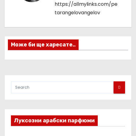
а
https://allmylinks.com/pe
tarangelovangelov
ц
и
я
Може би ще харесате..
Луксозни арабски парфюми