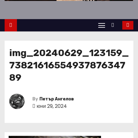
img_20240629_123159_
73821616554937876347
89
By
Петър Ангелов
юни 29, 2024