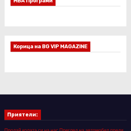
МВА Програми
Корица на BG VIP MAGAZINE
Приятели:
Продай колата си на нас
Преглед на автомобил преди