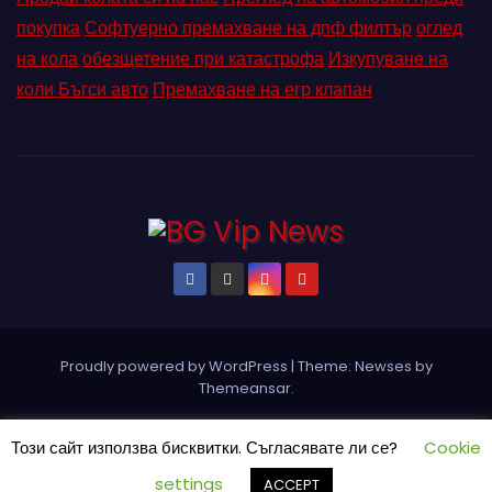
покупка
Софтуерно премахване на дпф филтър
оглед
на кола
обезщетение при катастрофа
Изкупуване на
коли Бъгси авто
Премахване на егр клапан
Proudly powered by WordPress
|
Theme: Newses by
Themeansar
.
Home
Pin Posts
КОНТАКТ
ПАРТНЬОРИ
Петър Ангелов
Този сайт използва бисквитки. Съгласявате ли се?
Cookie
Реклама
Социални мрежи
СЪБИТИЯ
settings
ACCEPT