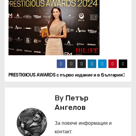
PRESTIGIOUS AWARDS с първо издание и в България
Н
а
By
Петър
в
Ангелов
и
За повече информация и
г
контакт: