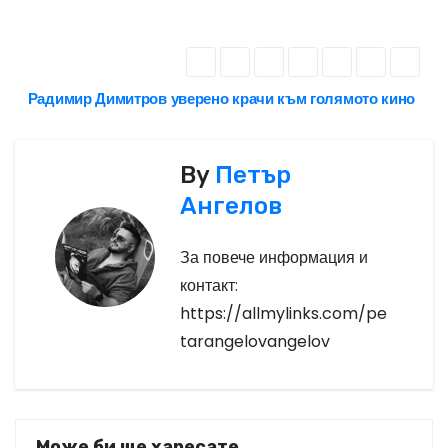
Радимир Димитров уверено крачи към голямото кино
Н
а
By
Петър
в
Ангелов
и
За повече информация и
г
контакт:
а
https://allmylinks.com/pe
tarangelovangelov
ц
и
я
Може би ще харесате..