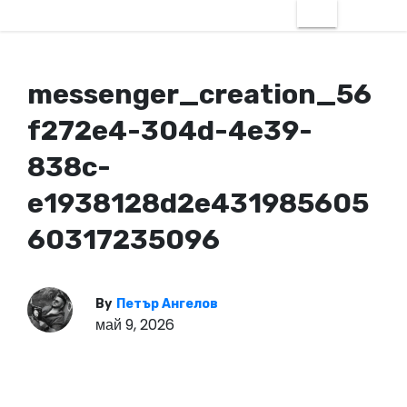
messenger_creation_56
f272e4-304d-4e39-
838c-
e1938128d2e431985605
60317235096
By
Петър Ангелов
май 9, 2026