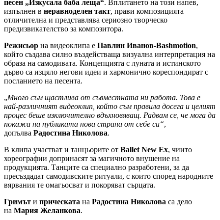
песен „Изкусала баба леща“
. Вплитането на този напев,
изпълнен в
неравноделен такт
, прави композицията
отличителна и представлява сериозно творческо
предизвикателство за композитора.
Режисьор
на видеоклипа е
Павлин Иванов-Bashmotion
,
който създава силно въздействаща визуална интерпретация на
образа на самодивата. Концепцията с луната и истинското
дърво са изцяло негови идеи и хармонично кореспондират с
посланието на песента.
„
Много съм щастлива от съвместната ни работа. Това е
най-различният видеоклип, който съм правила досега и целият
процес беше изключително вдъхновяващ. Радвам се, че мога да
покажа на публиката нова страна от себе си“
,
допълва
Радостина Николова
.
В клипа участват и танцьорите от
Ballet New Ex
, чиито
хореографии допринасят за магичното внушение на
продукцията. Танците са специално разработени, за да
пресъздадат самодивските ритуали, с които според народните
вярвания те омагьосват и покоряват сърцата.
Гримът
и
прическата
на
Радостина Николова
са дело
на
Мария Желанкова
.