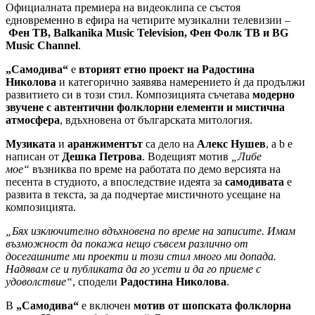
Официалната премиера на видеоклипа се състоя
едновременно в ефира на четирите музикални телевизии –
Фен ТВ, Balkanika Music Television, Фен Фолк ТВ и BG
Music Channel
.
„Самодива“
е
вторият етно проект на Радостина
Николова
и категорично заявява намерението ѝ да продължи
развитието си в този стил. Композицията съчетава
модерно
звучене с автентични фолклорни елементи и мистична
атмосфера
, вдъхновена от българската митология.
Музиката
и
аранжиментът
са дело на
Алекс Нушев
, а b е
написан от
Дешка Петрова
. Водещият мотив
„Либе
мое“
възниква по време на работата по демо версията на
песента в студиото, а впоследствие идеята за
самодивата
е
развита в текста, за да подчертае мистичното усещане на
композицията.
„Бях изключително вдъхновена по време на записите. Имам
възможност да покажа нещо съвсем различно от
досегашните ми проекти и този стил много ми допада.
Надявам се и публиката да го усети и да го приеме с
удоволствие“
, сподели
Радостина Николова
.
В
„Самодива“
е включен
мотив от шопската фолклорна