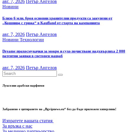
авг. 7, 2026
Петър Ангелов
Новини
Близо 6 млн. броя основни хранителни продукти са закупени от
„Кошница с грижа“ в Kaufland от старта на кампанията
авг. 7, 2026
Петър Ангелов
Новини
Технологии
Dreame прахосмукачки за мокро и сухо почистване надхвърлиха 2 000
патентни заявки в световен мащаб
авг. 7, 2026
Петър Ангелов
Луксозни арабски парфюми
Забранено е цитирането на „Bgvipnews.eu“ без да бъде приложен хиперлинк!
Изпратете вашата статия
За връзка с нас
За медиино партньорство