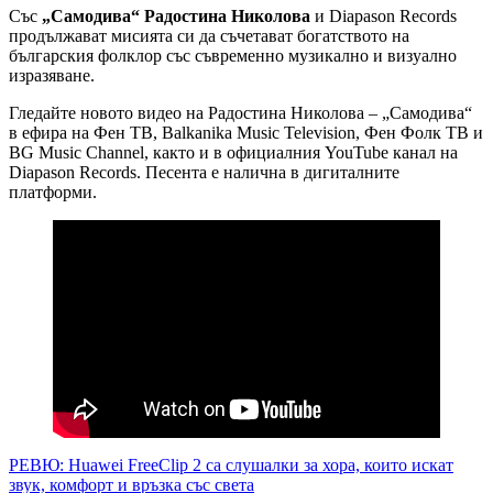
Със
„Самодива“ Радостина Николова
и Diapason Records
продължават мисията си да съчетават богатството на
българския фолклор със съвременно музикално и визуално
изразяване.
Гледайте новото видео на Радостина Николова – „Самодива“
в ефира на Фен ТВ, Balkanika Music Television, Фен Фолк ТВ и
BG Music Channel, както и в официалния YouTube канал на
Diapason Records. Песента е налична в дигиталните
платформи.
Навигация
РЕВЮ: Huawei FreeClip 2 са слушалки за хора, които искат
звук, комфорт и връзка със света