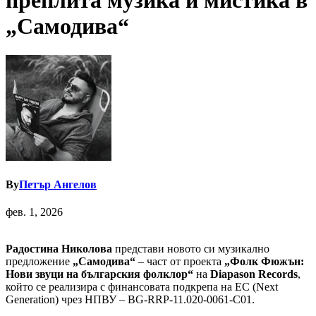
преплита музика и мистика в
„Самодива“
By
Петър Ангелов
фев. 1, 2026
Радостина Николова
представи новото си музикално
предложение
„Самодива“
– част от проекта
„Фолк Фюжън:
Нови звуци на българския фолклор“
на
Diapason Records
,
който се реализира с финансовата подкрепа на ЕС (Next
Generation) чрез НПВУ – BG-RRP-11.020-0061-C01.