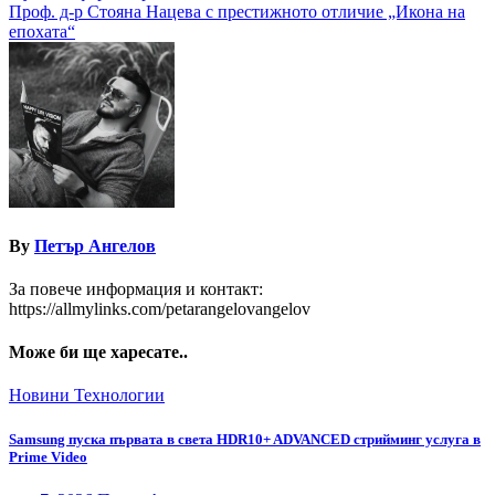
Проф. д-р Стояна Нацева с престижното отличие „Икона на
епохата“
By
Петър Ангелов
За повече информация и контакт:
https://allmylinks.com/petarangelovangelov
Може би ще харесате..
Новини
Технологии
Samsung пуска първата в света HDR10+ ADVANCED стрийминг услуга в
Prime Video