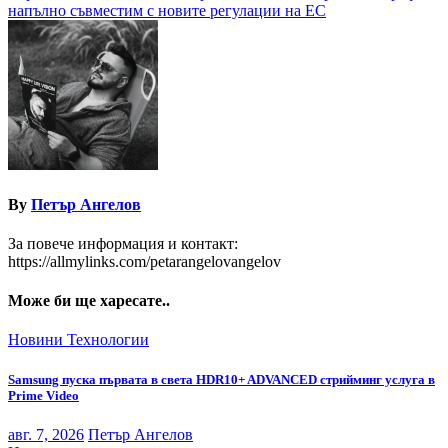
напълно съвместим с новите регулации на ЕС
By
Петър Ангелов
За повече информация и контакт:
https://allmylinks.com/petarangelovangelov
Може би ще харесате..
Новини
Технологии
Samsung пуска първата в света HDR10+ ADVANCED стрийминг услуга в
Prime Video
авг. 7, 2026
Петър Ангелов