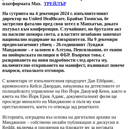
платформата Max.
ТРЕЙЛЪР
На сутринта на 4 декември 2024 г. изпълнителният
директор на United Healthcare, Брайън Томпсън, бе
застрелян фатално пред своя хотел в Манхатън, докато
пътувал към конференция. Случайният, но брутален акт
на насилие шокира света, а властите незабавно започват
национално издирване на извършителя. На 9 декември
предполагаемият убиец – 26-годишният Луиджи
Манджионе – е заловен в Алтуна, Пенсилвания, от екипи
на нюйоркската полиция и ФБР. Въпреки това, с
разкриването на нови подробности след ареста му,
включително откриването на манифест, възникват повече
въпроси, отколкото отговори.
С коментари от изпълнителния продуцент Дан Ейбрамс,
криминолога Кейси Джордан, началника на детективите от
полицейското управление на Ню Йорк Джоузеф Кени, както и
кмета на Ню Йорк Ерик Адамс, документалният филм ще
проследи миналото на Манджионе и пътя му към
престъплението, което го отвежда зад решетките.
Историята, изградена въз основа на дигитални архиви на
Манджионе – собствени онлайн публикации и дискусии в
Reddit, включва и прозрения на близките му за неговата