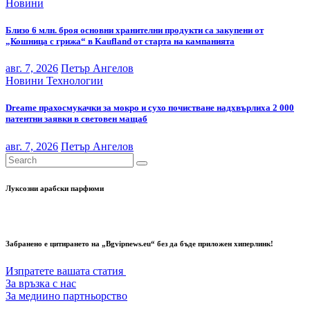
Новини
Близо 6 млн. броя основни хранителни продукти са закупени от
„Кошница с грижа“ в Kaufland от старта на кампанията
авг. 7, 2026
Петър Ангелов
Новини
Технологии
Dreame прахосмукачки за мокро и сухо почистване надхвърлиха 2 000
патентни заявки в световен мащаб
авг. 7, 2026
Петър Ангелов
Луксозни арабски парфюми
Забранено е цитирането на „Bgvipnews.eu“ без да бъде приложен хиперлинк!
Изпратете вашата статия
За връзка с нас
За медиино партньорство