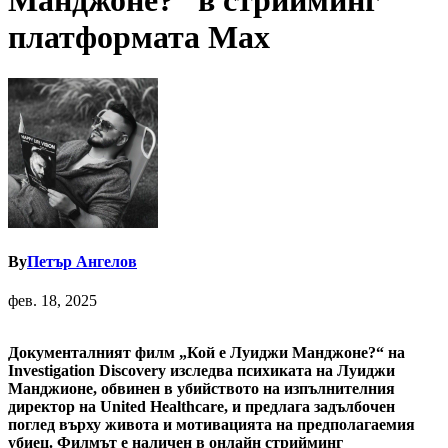
Манджоне?“ в стрийминг
платформата Max
By
Петър Ангелов
фев. 18, 2025
Документалният филм „Кой е Луиджи Манджоне?“ на
Investigation Discovery изследва психиката на Луиджи
Манджионе, обвинен в убийството на изпълнителния
директор на United Healthcare, и предлага задълбочен
поглед върху живота и мотивацията на предполагаемия
убиец. Филмът е наличен в онлайн стрийминг