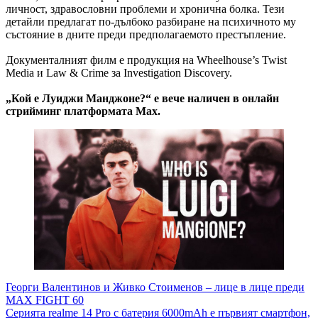
личност, здравословни проблеми и хронична болка. Тези
детайли предлагат по-дълбоко разбиране на психичното му
състояние в дните преди предполагаемото престъпление.
Документалният филм е продукция на Wheelhouse’s Twist
Media и Law & Crime за Investigation Discovery.
„Кой е Луиджи Манджоне?“ е вече наличен в онлайн
стрийминг платформата Max.
Навигация
Георги Валентинов и Живко Стоименов – лице в лице преди
MAX FIGHT 60
Серията realme 14 Pro с батерия 6000mAh е първият смартфон,