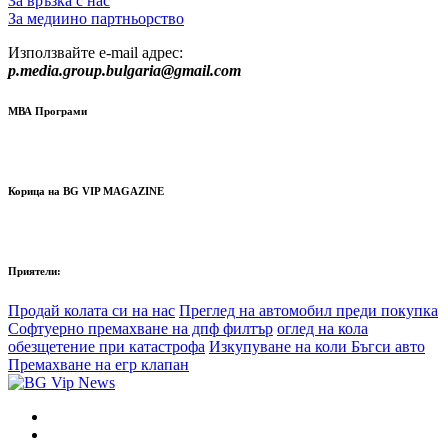
За връзка с нас
За медиино партньорство
Използвайте e-mail адрес:
p.media.group.bulgaria@gmail.com
МВА Програми
Корица на BG VIP MAGAZINE
Приятели:
Продай колата си на нас
Преглед на автомобил преди покупка
Софтуерно премахване на дпф филтър
оглед на кола
обезщетение при катастрофа
Изкупуване на коли Бъгси авто
Премахване на егр клапан