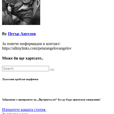
By
Петър Ангелов
За повече информация и контакт:
https://allmylinks.com/petarangelovangelov
Може би ще харесате..
Луксозни арабски парфюми
Забранено е цитирането на „Bgvipnews.eu“ без да бъде приложен хиперлинк!
Изпратете вашата статия