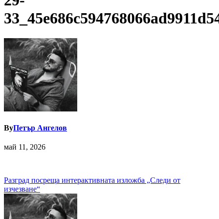
29-
33_45e686c594768066ad9911d5
By
Петър Ангелов
май 11, 2026
Навигация
Разград посреща интерактивната изложба „Следи от
изчезване“