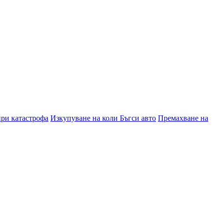
при катастрофа
Изкупуване на коли Бъгси авто
Премахване на