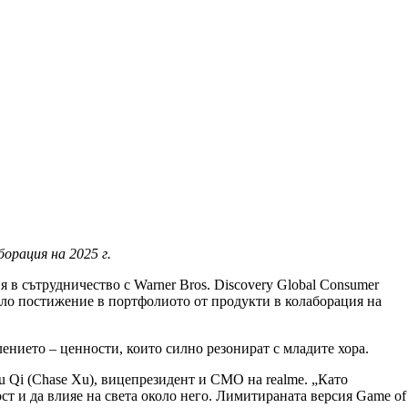
борация на 2025 г.
я в сътрудничество с Warner Bros. Discovery Global Consumer
мело постижение в портфолиото от продукти в колаборация на
ението – ценности, които силно резонират с младите хора.
u Qi (Chase Xu), вицепрезидент и CMO на realme. „Като
т и да влияе на света около него. Лимитираната версия Game of