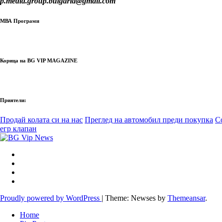
p.media.group.bulgaria@gmail.com
МВА Програми
Корица на BG VIP MAGAZINE
Приятели:
Продай колата си на нас
Преглед на автомобил преди покупка
С
егр клапан
Proudly powered by WordPress
|
Theme: Newses by
Themeansar
.
Home