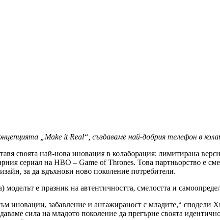
концепцията „
Make
it
Real
“, създаваме най-добрия телефон в кола
ставя своята най-нова иновация в колаборация: лимитирана верси
дарния сериал на HBO – Game of Thrones. Това партньорство е с
дизайн, за да вдъхнови ново поколение потребители.
) моделът е празник на автентичността, смелостта и самоопредел
 към иновации, забавление и ангажираност с младите,“ сподели X
аваме сила на младото поколение да прегърне своята идентичнос