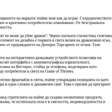
щанието на марката: realme знае как да играе. Сътрудничеството
ане и креативно потребителско изживяване. От безстрашната
востта.
нят не може да убие дракон“. Черно-златната стилистика съчетава
лемент на дизайна е първата в света визия на драконовия огън,
вен от прераждането на Денерис Таргариен от огъня. Тази
енти на интерактивно разказване устройството позволява на
ислят интерфейса с кинематографска изразителност,
ика на Вестерос, стойка за телефона, моделирана като
у потребителя и света на Game of Thrones.
ателни франчайзи в света, realme утвърждава позицията си като
ра в един сложен и динамичен свят. Това е призив да прегърнат
ранд стратегията на realme да създава иновативни продукти,
казва, че истинската сила е в смелостта, индивидуалността и