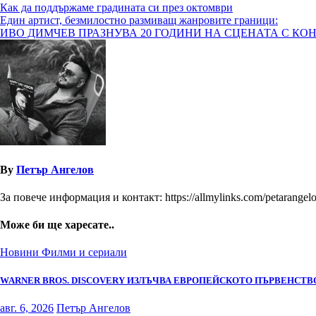
Навигация
Как да поддържаме градината си през октомври
Един артист, безмилостно размиващ жанровите граници:
ИВО ДИМЧЕВ ПРАЗНУВА 20 ГОДИНИ НА СЦЕНАТА С КОН
By
Петър Ангелов
За повече информация и контакт: https://allmylinks.com/petarangel
Може би ще харесате..
Новини
Филми и сериали
WARNER BROS. DISCOVERY ИЗЛЪЧВА ЕВРОПЕЙСКОТО ПЪРВЕНСТВО
авг. 6, 2026
Петър Ангелов