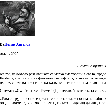
By
Петър Ангелов
окт. 1, 2025
В духа на бранд 
realme, най-бързо развиващата се марка смартфони в света, пред
Products, което носи на феновете смартфон, вдъхновен от леген
realme, съчетаващо епично разказване на истории и завладяващ 
С темата „Own Your Real Power“ (Притежавай истинската си сила
„Това сътрудничество е доказателство за отдадеността на realme
обединяваме вдъхновяващи легенди със завладяващ дизайн, ние д