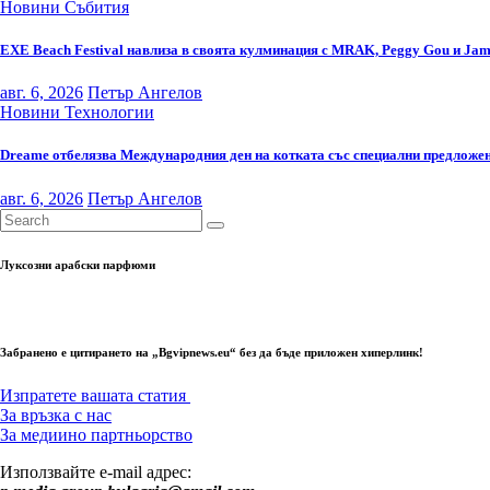
Новини
Събития
EXE Beach Festival навлиза в своята кулминация с MRAK, Peggy Gou и Jam
авг. 6, 2026
Петър Ангелов
Новини
Технологии
Dreame отбелязва Международния ден на котката със специални предложени
авг. 6, 2026
Петър Ангелов
Луксозни арабски парфюми
Забранено е цитирането на „Bgvipnews.eu“ без да бъде приложен хиперлинк!
Изпратете вашата статия
За връзка с нас
За медиино партньорство
Използвайте e-mail адрес: