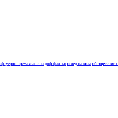
офтуерно премахване на дпф филтър
оглед на кола
обезщетение 