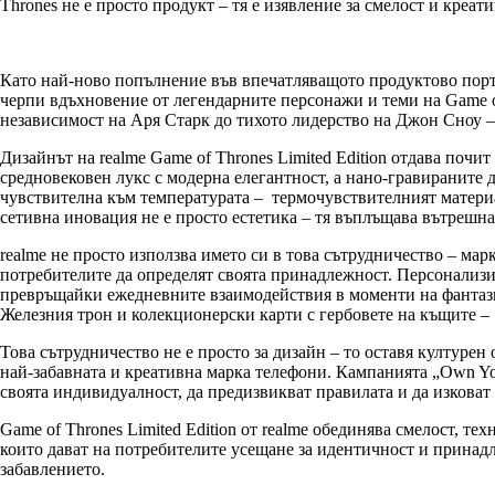
Thrones не е просто продукт – тя е изявление за смелост и креати
Като най-ново попълнение във впечатляващото продуктово портфо
черпи вдъхновение от легендарните персонажи и теми на Game o
независимост на Аря Старк до тихото лидерство на Джон Сноу –
Дизайнът на realme Game of Thrones Limited Edition отдава почи
средновековен лукс с модерна елегантност, а нано-гравираните 
чувствителна към температурата – термочувствителният материа
сетивна иновация не е просто естетика – тя въплъщава вътрешнат
realme не просто използва името си в това сътрудничество – мар
потребителите да определят своята принадлежност. Персонализи
превръщайки ежедневните взаимодействия в моменти на фантазия
Железния трон и колекционерски карти с гербовете на къщите – в
Това сътрудничество не е просто за дизайн – то оставя културен
най-забавната и креативна марка телефони. Кампанията „Own Yo
своята индивидуалност, да предизвикват правилата и да изковат 
Game of Thrones Limited Edition от realme обединява смелост, те
които дават на потребителите усещане за идентичност и принадле
забавлението.