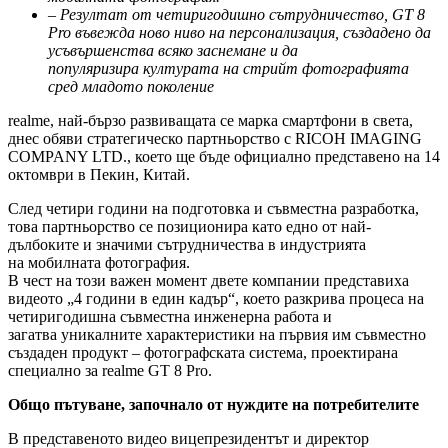
–
Резултат от четиригодишно сътрудничество, GT 8
Pro въвежда ново ниво на
персонализация, създадено да
усъвършенства всяко заснемане и да
популяризира
културата на стрийт фотографията
сред младото поколение
realme, най-бързо развиващата се марка смартфони в света,
днес обяви стратегическо партньорство с RICOH IMAGING
COMPANY LTD., което ще бъде официално представено на 14
октомври в Пекин, Китай.
След четири години на подготовка и съвместна разработка,
това партньорство се позиционира като едно от най-
дълбоките и значими сътрудничества в индустрията
на мобилната фотография.
В чест на този важен момент двете компании представиха
видеото „4 години в един кадър“, което разкрива процеса на
четиригодишна съвместна инженерна работа и
загатва уникалните характеристики на първия им съвместно
създаден продукт – фотографската система, проектирана
специално за realme GT 8 Pro.
Общо пътуване, започнало от нуждите на потребителите
В представеното видео вицепрезидентът и директор