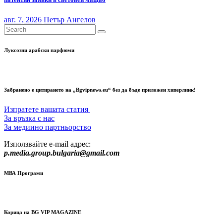
авг. 7, 2026
Петър Ангелов
Луксозни арабски парфюми
Забранено е цитирането на „Bgvipnews.eu“ без да бъде приложен хиперлинк!
Изпратете вашата статия
За връзка с нас
За медиино партньорство
Използвайте e-mail адрес:
p.media.group.bulgaria@gmail.com
МВА Програми
Корица на BG VIP MAGAZINE