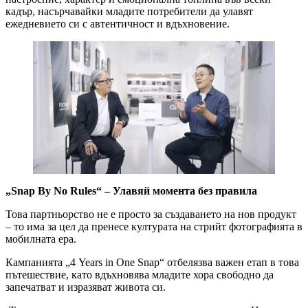
кадър, насърчавайки младите потребители да улавят
ежедневието си с автентичност и вдъхновение.
„
Snap
By
No
Rules
“ – Улавяй момента без правила
Това партньорство не е просто за създаването на нов продукт
– то има за цел да пренесе културата на стрийт фотографията в
мобилната ера.
Кампанията „4 Years in One Snap“ отбелязва важен етап в това
пътешествие, като вдъхновява младите хора свободно да
запечатват и изразяват живота си.