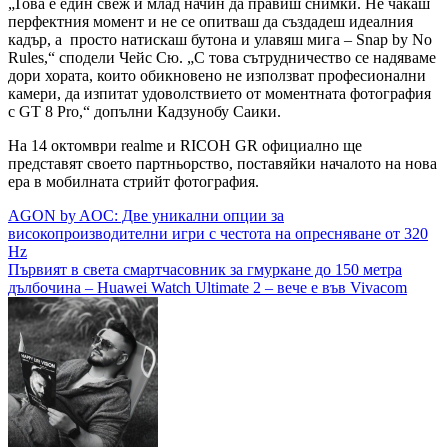
„Това е един свеж и млад начин да правиш снимки. Не чакаш
перфектния момент и не се опитваш да създадеш идеалния
кадър, а просто натискаш бутона и улавяш мига – Snap by No
Rules,“ сподели Чейс Сю. „С това сътрудничество се надяваме
дори хората, които обикновено не използват професионални
камери, да изпитат удоволствието от моментната фотография
с GT 8 Pro,“ допълни Кадзунобу Саики.
На 14 октомври realme и RICOH GR официално ще
представят своето партньорство, поставяйки началото на нова
ера в мобилната стрийт фотография.
Навигация
AGON by AOC: Две уникални опции за
високопроизводителни игри с честота на опресняване от 320
Hz
Първият в света смартчасовник за гмуркане до 150 метра
дълбочина – Huawei Watch Ultimate 2 – вече е във Vivacom