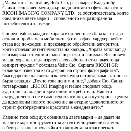
„Маркетинг“ на realme, Чейс Сю, разговаря с Кадзунобу
Саики, генерален мениджър на дивизията за фотоапарати в
RICOH IMAGING COMPANY LTD., за обстоятелствата, които
обединиха двете марки – споделеното им разбиране за
потребителските нужди.
Според realme, младите хора все по-често се сблъскват с два
основни проблема в мобилната фотография: хардуер, който
става все по-сходен, и прекомерно обработени алгоритми,
които отнемат автентичността на кадъра. „Хората започват да
се изморяват от едни и същи ‘перфектни’ снимки. Все повече
млади хора искат да изразят своя собствен стил, вместо да
копират чуждия.“ обяснява Чейс Сю. Серията RICOH GR
отдавна е известна като „героят на стрийт фотографията“,
благодарение на своята изключителна острота, компактност и
бърза реакция. „Точно това ценим и ние,“ добавя Сю. Саики
потвърждава: „RICOH Imaging и realme споделят обща
аудитория от млади и креативни потребители. Нашето
сътрудничество не е само технологично, а и културно – целим
да вдъхновим новото поколение да открие удоволствието от
стрийт фотографията и красотата в ежедневието.“
Именно този общ дух обединява двете марки – да дадат на
младите хора инструменти за автентично улавяне и лично
себеизразяване, пренасяйки традицията на класическата