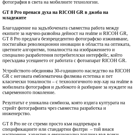
фотография в света на мобилните технологии.
GT
8
Pro
пренася духа на
RICOH
GR
в джоба на
младежите
Благодарение на задълбочената съвместна работа между
екипите за научно-развойна дейност на realme и RICOH GR,
GT 8 Pro предлага безпрецедентно фотографско изживяване,
постигайки революционни иновации в областта на оптиката,
цветните алгоритми, тоналността на изображението и
специално разработения потребителски интерфейс, който
пресъздава усещането от работата с фотоапарат RICOH GR.
Устройството обединява 30-годишното наследство на RICOH
GR с неговата емблематична филмова естетика и пет
класически тоналности – с технологичното ноу-хау на realme в
мобилната фотография и дълбокото ѝ разбиране за нуждите на
съвременното поколение.
Резултатът е уникална симбиоза, която издига културата на
стрийт фотографията чрез съвместна разработка и
инженерство.
GT 8 Pro не се стреми просто към надпревара в
спецификациите или стандартни филтри – той внася
настроение, характер и емоционална топлина във всеки