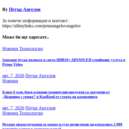
By
Петър Ангелов
За повече информация и контакт:
https://allmylinks.com/petarangelovangelov
Може би ще харесате..
Новини
Технологии
Samsung пуска първата в света HDR10+ ADVANCED стрийминг услуга в
Prime Video
авг. 7, 2026
Петър Ангелов
Новини
Близо 6 млн. броя основни хранителни продукти са закупени от
„Кошница с грижа“ в Kaufland от старта на кампанията
авг. 7, 2026
Петър Ангелов
Новини
Технологии
Dreame прахосмукачки за мокро и сухо почистване надхвърлиха 2 000
патентни заявки в световен мащаб