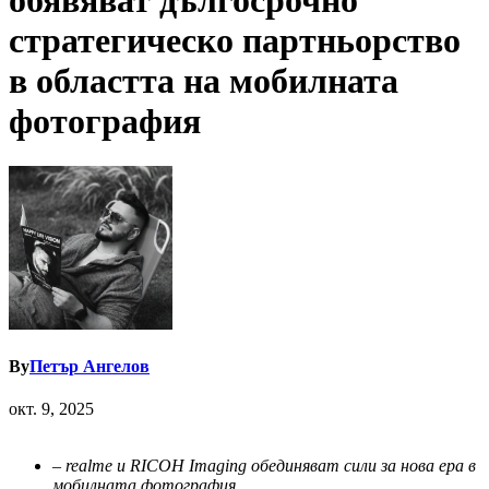
обявяват дългосрочно
стратегическо партньорство
в областта на мобилната
фотография
By
Петър Ангелов
окт. 9, 2025
–
realme и RICOH Imaging обединяват сили за нова ера в
мобилната фотография.