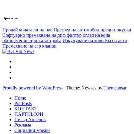
Приятели:
Продай колата си на нас
Преглед на автомобил преди покупка
Софтуерно премахване на дпф филтър
оглед на кола
обезщетение при катастрофа
Изкупуване на коли Бъгси авто
Премахване на егр клапан
Proudly powered by WordPress
|
Theme: Newses by
Themeansar
.
Home
Pin Posts
КОНТАКТ
ПАРТНЬОРИ
Петър Ангелов
Реклама
Социални мрежи