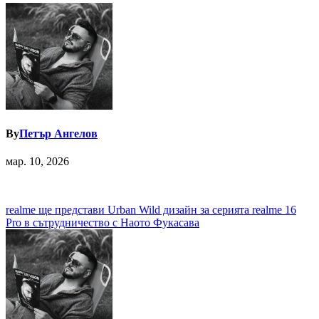
By
Петър Ангелов
мар. 10, 2026
Навигация
realme ще представи Urban Wild дизайн за серията realme 16
Pro в сътрудничество с Наото Фукасава