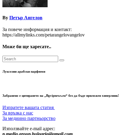
By
Петър Ангелов
За повече информация и контакт:
https://allmylinks.com/petarangelovangelov
Може би ще харесате..
Луксозни арабски парфюми
Забранено е цитирането на „Bgvipnews.eu“ без да бъде приложен хиперлинк!
Изпратете вашата статия
За връзка с нас
За медиино партньорство
Използвайте e-mail адрес:
p.media.group.bulgaria@gmail.com