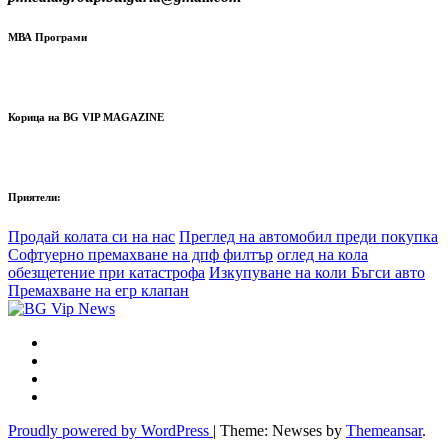
МВА Програми
Корица на BG VIP MAGAZINE
Приятели:
Продай колата си на нас
Преглед на автомобил преди покупка
Софтуерно премахване на дпф филтър
оглед на кола
обезщетение при катастрофа
Изкупуване на коли Бъгси авто
Премахване на егр клапан
Proudly powered by WordPress
|
Theme: Newses by
Themeansar
.