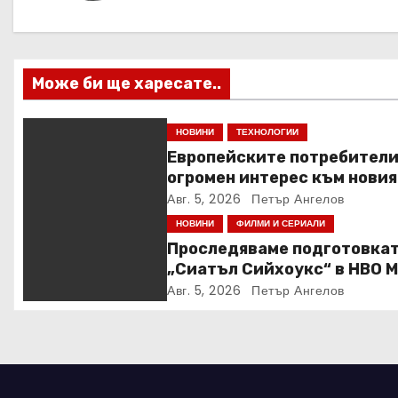
а
ц
и
Може би ще харесате..
я
НОВИНИ
ТЕХНОЛОГИИ
Европейските потребители
огромен интерес към новия
Samsung Galaxy Z Fold8
Авг. 5, 2026
Петър Ангелов
НОВИНИ
ФИЛМИ И СЕРИАЛИ
Проследяваме подготовкат
„Сиатъл Сийхоукс“ в HBO 
Авг. 5, 2026
Петър Ангелов