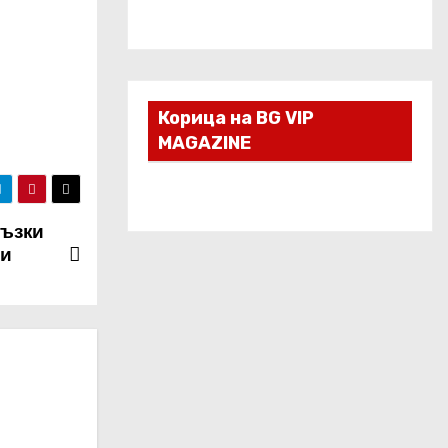
Корица на BG VIP
MAGAZINE
ръзки
 и