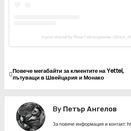
A post shared by Рени Гайтанджиева (@reni_off
Н
Повече мегабайти за клиентите на Yettel,
пътуващи в Швейцария и Монако
а
в
и
By
Петър Ангелов
г
За повече информация и контакт: 