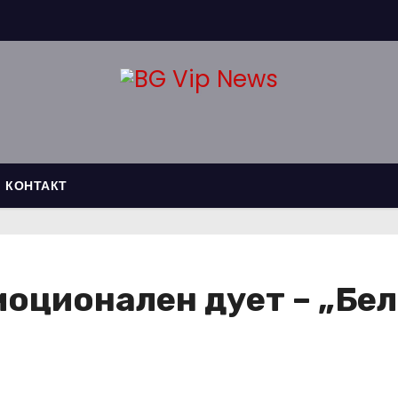
КОНТАКТ
моционален дует – „Бел