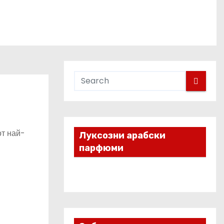
от най-
Луксозни арабски
парфюми