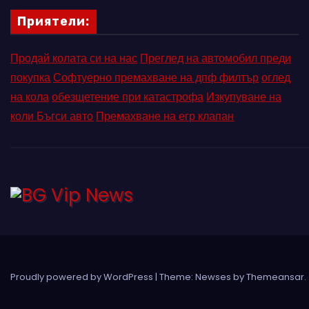
Приятели:
Продай колата си на нас
Преглед на автомобил преди
покупка
Софтуерно премахване на дпф филтър
оглед
на кола
обезщетение при катастрофа
Изкупуване на
коли Бъгси авто
Премахване на егр клапан
Proudly powered by WordPress
|
Theme: Newses by
Themeansar
.