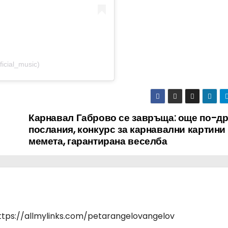
icial_music)
Карнавал Габрово се завръща: още по-д
послания, конкурс за карнавални картини
мемета, гарантирана веселба
https://allmylinks.com/petarangelovangelov