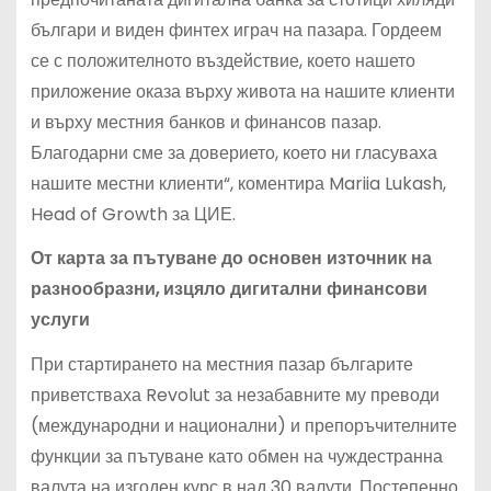
българи и виден финтех играч на пазара. Гордеем
се с положителното въздействие, което нашето
приложение оказа върху живота на нашите клиенти
и върху местния банков и финансов пазар.
Благодарни сме за доверието, което ни гласуваха
нашите местни клиенти“, коментира Mariia Lukash,
Head of Growth за ЦИЕ.
От карта за пътуване до основен източник на
разнообразни, изцяло дигитални финансови
услуги
При стартирането на местния пазар българите
приветстваха Revolut за незабавните му преводи
(международни и национални) и препоръчителните
функции за пътуване като обмен на чуждестранна
валута на изгоден курс в над 30 валути. Постепенно