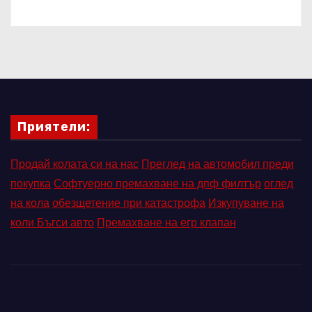
Приятели:
Продай колата си на нас
Преглед на автомобил преди
покупка
Софтуерно премахване на дпф филтър
оглед
на кола
обезщетение при катастрофа
Изкупуване на
коли Бъгси авто
Премахване на егр клапан