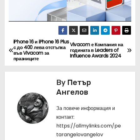
iPhone 16 и iPhone 16 Plus
Н
Vivacom е Компания на
с до 400 лева отстъпка
годината в Leaders of
във Vivacom за
а
Influence Awards 2024
празниците
в
By
Петър
и
Ангелов
г
За повече информация и
а
контакт:
ц
https://allmylinks.com/pe
tarangelovangelov
и