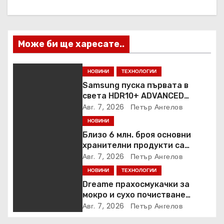
я
Може би ще харесате..
НОВИНИ
ТЕХНОЛОГИИ
Samsung пуска първата в
света HDR10+ ADVANCED
стрийминг услуга в Prime
Авг. 7, 2026
Петър Ангелов
Video
НОВИНИ
Близо 6 млн. броя основни
хранителни продукти са
закупени от „Кошница с
Авг. 7, 2026
Петър Ангелов
грижа“ в Kaufland от старта на
НОВИНИ
ТЕХНОЛОГИИ
кампанията
Dreame прахосмукачки за
мокро и сухо почистване
надхвърлиха 2 000 патентни
Авг. 7, 2026
Петър Ангелов
заявки в световен мащаб