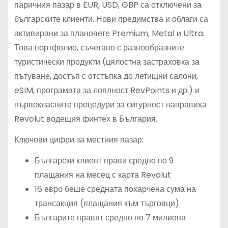
паричния пазар в EUR, USD, GBP са отключени за
българските клиенти. Нови предимства и облаги са
активирани за плановете Premium, Metal и Ultra.
Това портфолио, съчетано с разнообразните
туристически продукти (цялостна застраховка за
пътуване, достъп с отстъпка до летищни салони,
eSIM, програмата за лоялност RevPoints и др.) и
първокласните процедури за сигурност направиха
Revolut водещия финтех в България.
Ключови цифри за местния пазар:
Български клиент прави средно по 9
плащания на месец с карта Revolut
16 евро беше средната похарчена сума на
трансакция (плащания към търговци)
Българите правят средно по 7 милиона