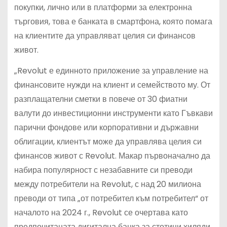
покупки, лично или в платформи за електронна
търговия, това е банката в смартфона, която помага
на клиентите да управляват целия си финансов
живот.
„Revolut е единното приложение за управление на
финансовите нужди на клиент и семейството му. От
разплащателни сметки в повече от 30 фиатни
валути до инвестиционни инструменти като Гъвкави
парични фондове или корпоративни и държавни
облигации, клиентът може да управлява целия си
финансов живот с Revolut. Макар първоначално да
набира популярност с незабавните си преводи
между потребители на Revolut, с над 20 милиона
преводи от типа „от потребител към потребител“ от
началото на 2024 г., Revolut се очертава като
предпочитаната дигитална банка за стотици хиляди