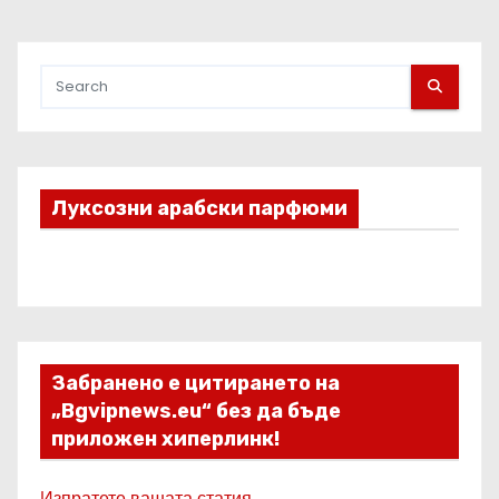
Луксозни арабски парфюми
Забранено е цитирането на
„Bgvipnews.eu“ без да бъде
приложен хиперлинк!
Изпратете вашата статия