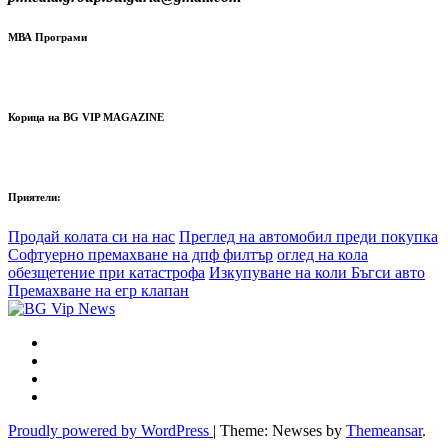
МВА Програми
Корица на BG VIP MAGAZINE
Приятели:
Продай колата си на нас
Преглед на автомобил преди покупка
Софтуерно премахване на дпф филтър
оглед на кола
обезщетение при катастрофа
Изкупуване на коли Бъгси авто
Премахване на егр клапан
Proudly powered by WordPress
|
Theme: Newses by
Themeansar
.