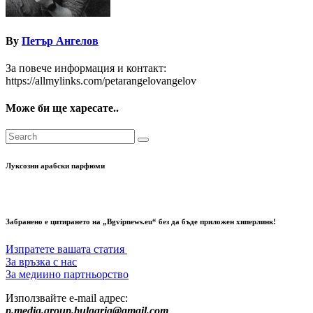
By
Петър Ангелов
За повече информация и контакт:
https://allmylinks.com/petarangelovangelov
Може би ще харесате..
Луксозни арабски парфюми
Забранено е цитирането на „Bgvipnews.eu“ без да бъде приложен хиперлинк!
Изпратете вашата статия
За връзка с нас
За медиино партньорство
Използвайте e-mail адрес:
p.media.group.bulgaria@gmail.com