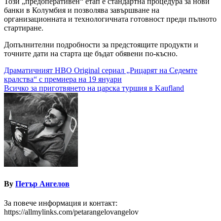
Този „предоперативен“ етап е стандартна процедура за нови
банки в Колумбия и позволява завършване на
организационната и технологичната готовност преди пълното
стартиране.
Допълнителни подробности за предстоящите продукти и
точните дати на старта ще бъдат обявени по-късно.
Навигация
Драматичният HBO Original сериал „Рицарят на Седемте
кралства“ с премиера на 19 януари
Всичко за приготвянето на царска туршия в Kaufland
By
Петър Ангелов
За повече информация и контакт:
https://allmylinks.com/petarangelovangelov