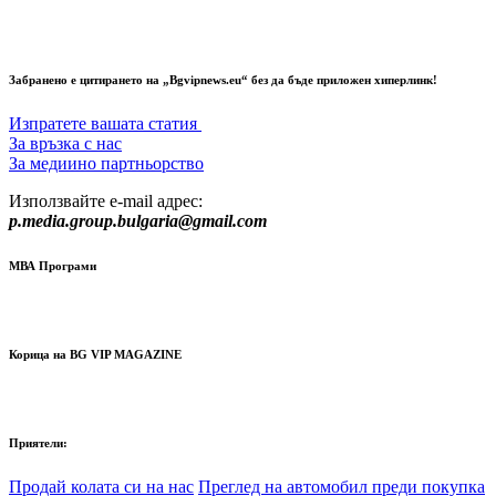
Забранено е цитирането на „Bgvipnews.eu“ без да бъде приложен хиперлинк!
Изпратете вашата статия
За връзка с нас
За медиино партньорство
Използвайте e-mail адрес:
p.media.group.bulgaria@gmail.com
МВА Програми
Корица на BG VIP MAGAZINE
Приятели:
Продай колата си на нас
Преглед на автомобил преди покупка