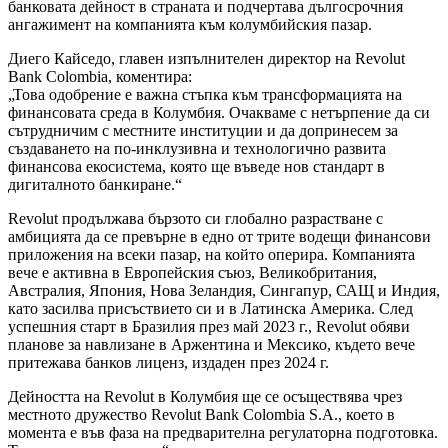
банковата дейност в страната и подчертава дългосрочния
ангажимент на компанията към колумбийския пазар.
Диего Кайседо, главен изпълнителен директор на Revolut
Bank Colombia, коментира:
„Това одобрение е важна стъпка към трансформацията на
финансовата среда в Колумбия. Очакваме с нетърпение да си
сътрудничим с местните институции и да допринесем за
създаването на по-инклузивна и технологично развита
финансова екосистема, която ще въведе нов стандарт в
дигиталното банкиране.“
Revolut продължава бързото си глобално разрастване с
амбицията да се превърне в едно от трите водещи финансови
приложения на всеки пазар, на който оперира. Компанията
вече е активна в Европейския съюз, Великобритания,
Австралия, Япония, Нова Зеландия, Сингапур, САЩ и Индия,
като засилва присъствието си и в Латинска Америка. След
успешния старт в Бразилия през май 2023 г., Revolut обяви
планове за навлизане в Аржентина и Мексико, където вече
притежава банков лиценз, издаден през 2024 г.
Дейността на Revolut в Колумбия ще се осъществява чрез
местното дружество Revolut Bank Colombia S.A., което в
момента е във фаза на предварителна регулаторна подготовка.