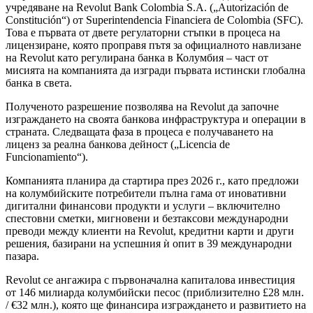
учредяване на Revolut Bank Colombia S.A. („Autorización de
Constitución“) от Superintendencia Financiera de Colombia (SFC).
Това е първата от двете регулаторни стъпки в процеса на
лицензиране, която проправя пътя за официалното навлизане
на Revolut като регулирана банка в Колумбия – част от
мисията на компанията да изгради първата истински глобална
банка в света.
Полученото разрешение позволява на Revolut да започне
изграждането на своята банкова инфраструктура и операции в
страната. Следващата фаза в процеса е получаването на
лиценз за реална банкова дейност („Licencia de
Funcionamiento“).
Компанията планира да стартира през 2026 г., като предложи
на колумбийските потребители пълна гама от иновативни
дигитални финансови продукти и услуги – включително
спестовни сметки, мигновени и безтаксови международни
преводи между клиенти на Revolut, кредитни карти и други
решения, базирани на успешния ѝ опит в 39 международни
пазара.
Revolut се ангажира с първоначална капиталова инвестиция
от 146 милиарда колумбийски песос (приблизително £28 млн.
/ €32 млн.), която ще финансира изграждането и развитието на