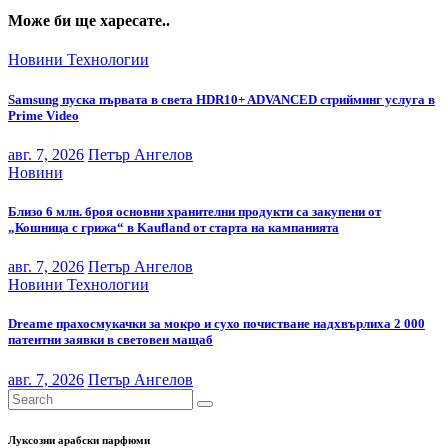
Може би ще харесате..
Новини
Технологии
Samsung пуска първата в света HDR10+ ADVANCED стрийминг услуга в
Prime Video
авг. 7, 2026
Петър Ангелов
Новини
Близо 6 млн. броя основни хранителни продукти са закупени от
„Кошница с грижа“ в Kaufland от старта на кампанията
авг. 7, 2026
Петър Ангелов
Новини
Технологии
Dreame прахосмукачки за мокро и сухо почистване надхвърлиха 2 000
патентни заявки в световен мащаб
авг. 7, 2026
Петър Ангелов
Луксозни арабски парфюми