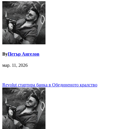
By
Петър Ангелов
мар. 11, 2026
Навигация
Revolut стартира банка в Обединеното кралство