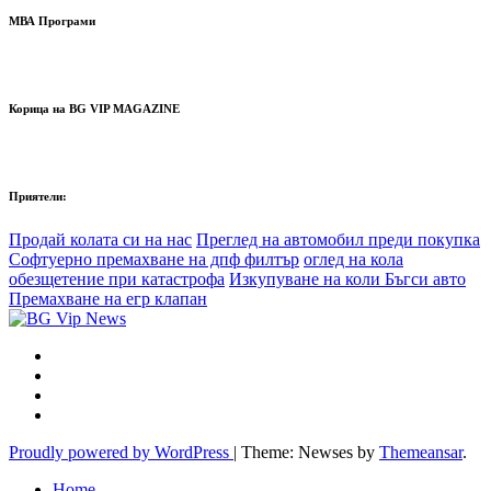
МВА Програми
Корица на BG VIP MAGAZINE
Приятели:
Продай колата си на нас
Преглед на автомобил преди покупка
Софтуерно премахване на дпф филтър
оглед на кола
обезщетение при катастрофа
Изкупуване на коли Бъгси авто
Премахване на егр клапан
Proudly powered by WordPress
|
Theme: Newses by
Themeansar
.
Home