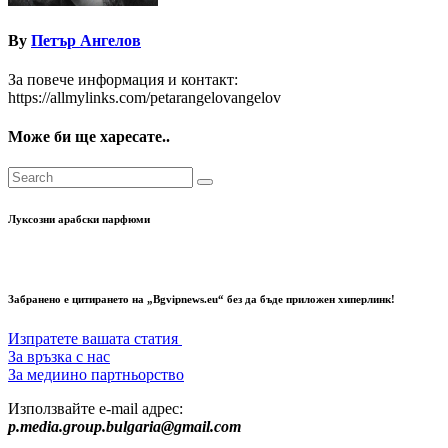
By
Петър Ангелов
За повече информация и контакт:
https://allmylinks.com/petarangelovangelov
Може би ще харесате..
Луксозни арабски парфюми
Забранено е цитирането на „Bgvipnews.eu“ без да бъде приложен хиперлинк!
Изпратете вашата статия
За връзка с нас
За медиино партньорство
Използвайте e-mail адрес:
p.media.group.bulgaria@gmail.com