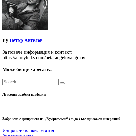
By
Петър Ангелов
За повече информация и контакт:
https://allmylinks.com/petarangelovangelov
Може би ще харесате..
Луксозни арабски парфюми
Забранено е цитирането на „Bgvipnews.eu“ без да бъде приложен хиперлинк!
Изпратете вашата статия