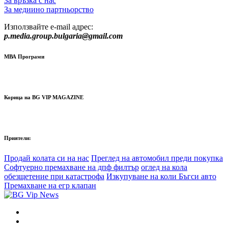
За връзка с нас
За медиино партньорство
Използвайте e-mail адрес:
p.media.group.bulgaria@gmail.com
МВА Програми
Корица на BG VIP MAGAZINE
Приятели:
Продай колата си на нас
Преглед на автомобил преди покупка
Софтуерно премахване на дпф филтър
оглед на кола
обезщетение при катастрофа
Изкупуване на коли Бъгси авто
Премахване на егр клапан