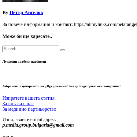
By
Петър Ангелов
За повече информация и контакт: https://allmylinks.com/petarange
Може би ще харесате..
Луксозни арабски парфюми
Забранено е цитирането на „Bgvipnews.eu“ без да бъде приложен хиперлинк!
Изпратете вашата статия
За връзка с нас
За медиино партньорство
Използвайте e-mail адрес:
p.media.group.bulgaria@gmail.com