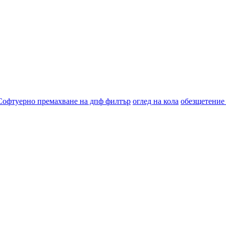
Софтуерно премахване на дпф филтър
оглед на кола
обезщетение