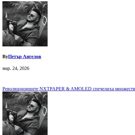
By
Петър Ангелов
мар. 24, 2026
Навигация
Революционните NXTPAPER & AMOLED спечелиха множество ме