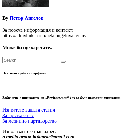
By
Петър Ангелов
За повече информация и контакт:
https://allmylinks.com/petarangelovangelov
Може би ще харесате..
Луксозни арабски парфюми
Забранено е цитирането на „Bgvipnews.eu“ без да бъде приложен хиперлинк!
Изпратете вашата статия
За връзка с нас
За медиино партньорство
Използвайте e-mail адрес:
p.media.group.bulgaria@gmail.com