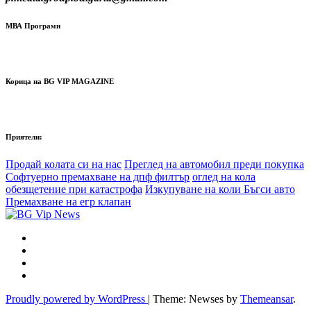
МВА Програми
Корица на BG VIP MAGAZINE
Приятели:
Продай колата си на нас
Преглед на автомобил преди покупка
Софтуерно премахване на дпф филтър
оглед на кола
обезщетение при катастрофа
Изкупуване на коли Бъгси авто
Премахване на егр клапан
Proudly powered by WordPress
|
Theme: Newses by
Themeansar
.