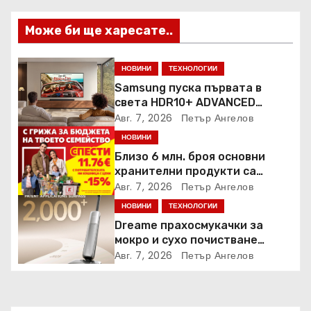
Може би ще харесате..
НОВИНИ
ТЕХНОЛОГИИ
Samsung пуска първата в
света HDR10+ ADVANCED
стрийминг услуга в Prime
Авг. 7, 2026
Петър Ангелов
Video
НОВИНИ
Близо 6 млн. броя основни
хранителни продукти са
закупени от „Кошница с
Авг. 7, 2026
Петър Ангелов
грижа“ в Kaufland от старта на
НОВИНИ
ТЕХНОЛОГИИ
кампанията
Dreame прахосмукачки за
мокро и сухо почистване
надхвърлиха 2 000 патентни
Авг. 7, 2026
Петър Ангелов
заявки в световен мащаб