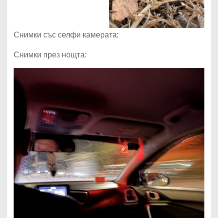
Снимки със селфи камерата:
Снимки през нощта: