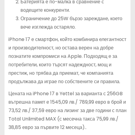
Батерията е по-малка в сравнение с
водещите конкуренти.
Ограничение до 25W бързо зареждане, което
вече изглежда остаряло.
iPhone 17 е смартфон, който комбинира елегантност
и производителност, но остава верен на добре
познатите компромиси на Apple. Подходящ е за
потребители, които търсят надеждност, мощ и
престиж, но трябва да приемат, че компанията
продължава да играе по собствените си правила.
Цената на iPhone 17 в Yettel за варианта с 256GB
вътрешна памет е 1545,09 лв./ 789,99 евро в брой и
73,52 лв./ 37,59 евро на лизинг за две години с план
Total Unlimited MAX (с месечна такса 75,99 лв./
38,85 евро за първите 12 месеца)..