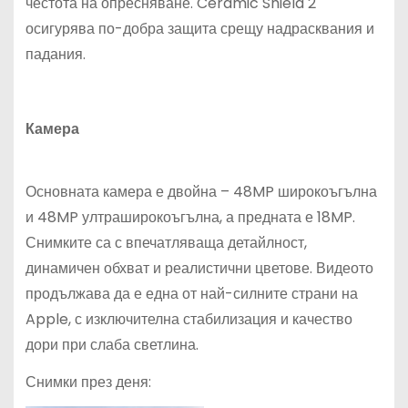
честота на опресняване. Ceramic Shield 2
осигурява по-добра защита срещу надрасквания и
падания.
Камера
Основната камера е двойна – 48MP широкоъгълна
и 48MP ултраширокоъгълна, а предната е 18MP.
Снимките са с впечатляваща детайлност,
динамичен обхват и реалистични цветове. Видеото
продължава да е една от най-силните страни на
Apple, с изключителна стабилизация и качество
дори при слаба светлина.
Снимки през деня: