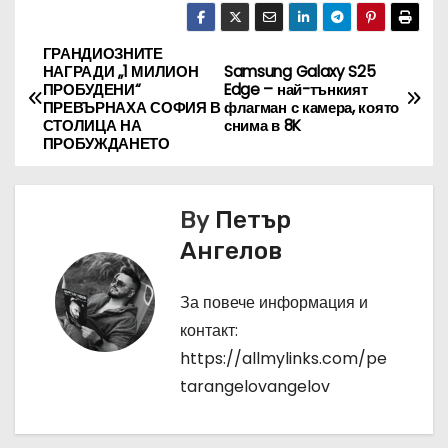
ГРАНДИОЗНИТЕ
Н
НАГРАДИ „1 МИЛИОН
Samsung Galaxy S25
ПРОБУДЕНИ“
Edge – най-тънкият
а
ПРЕВЪРНАХА СОФИЯ В
флагман с камера, която
СТОЛИЦА НА
снима в 8K
в
ПРОБУЖДАНЕТО
и
By
Петър
г
Ангелов
а
За повече информация и
ц
контакт:
и
https://allmylinks.com/pe
tarangelovangelov
я