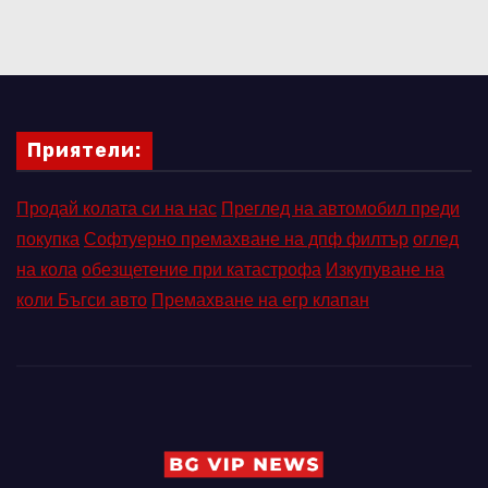
Приятели:
Продай колата си на нас
Преглед на автомобил преди
покупка
Софтуерно премахване на дпф филтър
оглед
на кола
обезщетение при катастрофа
Изкупуване на
коли Бъгси авто
Премахване на егр клапан