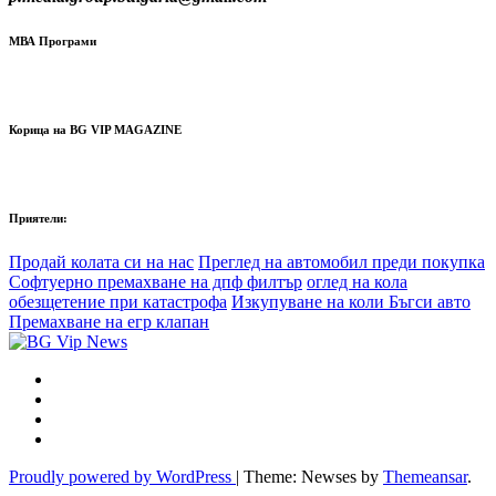
МВА Програми
Корица на BG VIP MAGAZINE
Приятели:
Продай колата си на нас
Преглед на автомобил преди покупка
Софтуерно премахване на дпф филтър
оглед на кола
обезщетение при катастрофа
Изкупуване на коли Бъгси авто
Премахване на егр клапан
Proudly powered by WordPress
|
Theme: Newses by
Themeansar
.