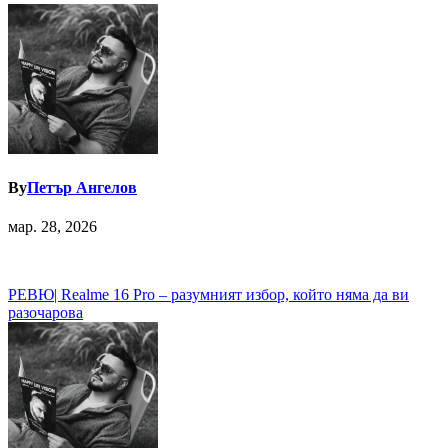
By
Петър Ангелов
мар. 28, 2026
Навигация
РЕВЮ| Realme 16 Pro – разумният избор, който няма да ви
разочарова