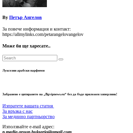
By
Петър Ангелов
За повече информация и контакт:
https://allmylinks.com/petarangelovangelov
Може би ще харесате..
Луксозни арабски парфюми
Забранено е цитирането на „Bgvipnews.eu“ без да бъде приложен хиперлинк!
Изпратете вашата статия
За връзка с нас
За медиино партньорство
Използвайте e-mail адрес:
p.media.group.bulgaria@gmail.com