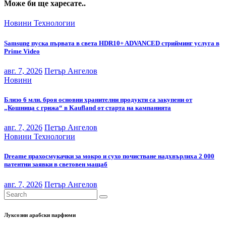
Може би ще харесате..
Новини
Технологии
Samsung пуска първата в света HDR10+ ADVANCED стрийминг услуга в
Prime Video
авг. 7, 2026
Петър Ангелов
Новини
Близо 6 млн. броя основни хранителни продукти са закупени от
„Кошница с грижа“ в Kaufland от старта на кампанията
авг. 7, 2026
Петър Ангелов
Новини
Технологии
Dreame прахосмукачки за мокро и сухо почистване надхвърлиха 2 000
патентни заявки в световен мащаб
авг. 7, 2026
Петър Ангелов
Луксозни арабски парфюми