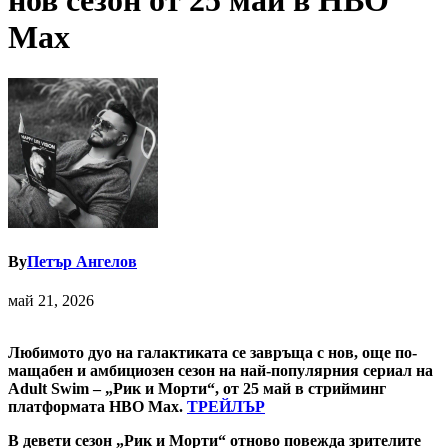
нов сезон от 25 май в HBO
Max
By
Петър Ангелов
май 21, 2026
Любимото дуо на галактиката се завръща с нов, още по-
мащабен и амбициозен сезон на най-популярния сериал на
Adult Swim – „Рик и Морти“, от 25 май в стрийминг
платформата HBO Max.
ТРЕЙЛЪР
В девети сезон „Рик и Морти“ отново повежда зрителите