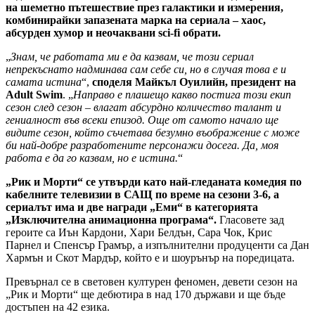
на шеметно пътешествие през галактики и измерения,
комбинирайки запазената марка на сериала – хаос,
абсурден хумор и неочаквани sci-fi обрати.
„
Знам, че работата ми е да казвам, че този сериал
непрекъснато надминава сам себе си, но в случая това е и
самата истина
“,
споделя Майкъл Оуилийн, президент на
Adult Swim
. „
Направо е плашещо какво постига този екип
сезон след сезон – влагат абсурдно количество талант и
гениалност във всеки епизод. Още от самото начало ще
видите сезон, който съчетава безумно въображение с може
би най-добре разработените персонажи досега. Да, моя
работа е да го казвам, но е истина.
“
„Рик и Морти“ се утвърди като най-гледаната комедия по
кабелните телевизии в САЩ по време на сезони 3-6, а
сериалът има и две награди „Еми“ в категорията
„Изключителна анимационна програма“.
Гласовете зад
героите са Иън Кардони, Хари Белдън, Сара Чок, Крис
Парнел и Спенсър Грамър, а изпълнителни продуценти са Дан
Хармън и Скот Мардър, който е и шоурънър на поредицата.
Превърнал се в световен културен феномен, девети сезон на
„Рик и Морти“ ще дебютира в над 170 държави и ще бъде
достъпен на 42 езика.