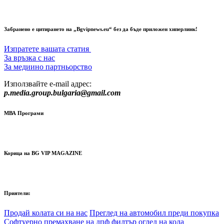
Забранено е цитирането на „Bgvipnews.eu“ без да бъде приложен хиперлинк!
Изпратете вашата статия
За връзка с нас
За медиино партньорство
Използвайте e-mail адрес:
p.media.group.bulgaria@gmail.com
МВА Програми
Корица на BG VIP MAGAZINE
Приятели:
Продай колата си на нас
Преглед на автомобил преди покупка
Софтуерно премахване на дпф филтър
оглед на кола