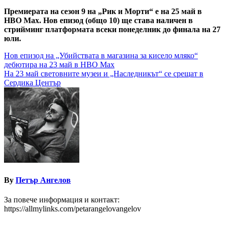
Премиерата на сезон 9 на „Рик и Морти“ е на 25 май в
HBO Max. Нов епизод (общо 10) ще става наличен в
стрийминг платформата всеки понеделник до финала на 27
юли.
Навигация
Нов епизод на „Убийствата в магазина за кисело мляко“
дебютира на 23 май в HBO Max
На 23 май световните музеи и „Наследникът“ се срещат в
Сердика Център
By
Петър Ангелов
За повече информация и контакт:
https://allmylinks.com/petarangelovangelov