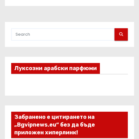
Луксозни арабски парфюми
Забранено е цитирането на
„Bgvipnews.eu“ без да бъде
приложен хиперлинк!