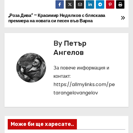
„Роза Дива“ – Красимир Недялков с бляскава
Н
премиера на новата си песен във Варна
а
в
By
Петър
Ангелов
и
г
За повече информация и
контакт:
а
https://allmylinks.com/pe
ц
tarangelovangelov
и
я
Може би ще харесате..