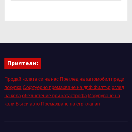
Приятели:
Продай колата си на нас
Преглед на автомобил преди
покупка
Софтуерно премахване на дпф филтър
оглед
на кола
обезщетение при катастрофа
Изкупуване на
коли Бъгси авто
Премахване на егр клапан