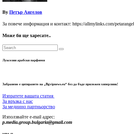
By
Петър Ангелов
За повече информация и контакт: https://allmylinks.com/petarange
Може би ще харесате..
Луксозни арабски парфюми
Забранено е цитирането на „Bgvipnews.eu“ без да бъде приложен хиперлинк!
Изпратете вашата статия
За връзка с нас
За медиино партньорство
Използвайте e-mail адрес:
p.media.group.bulgaria@gmail.com