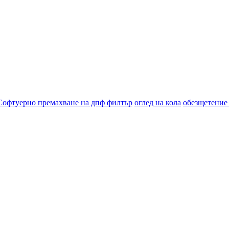
Софтуерно премахване на дпф филтър
оглед на кола
обезщетение