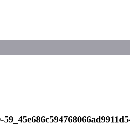
30-59_45e686c594768066ad9911d