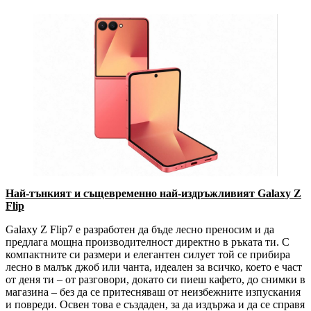
Най-тънкият и същевременно най-издръжливият Galaxy Z
Flip
Galaxy Z Flip7 е разработен да бъде лесно преносим и да
предлага мощна производителност директно в ръката ти. С
компактните си размери и елегантен силует той се прибира
лесно в малък джоб или чанта, идеален за всичко, което е част
от деня ти – от разговори, докато си пиеш кафето, до снимки в
магазина – без да се притесняваш от неизбежните изпускания
и повреди. Освен това е създаден, за да издържа и да се справя