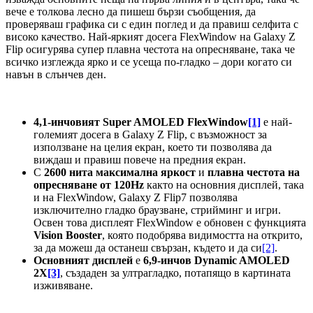
вече е толкова лесно да пишеш бързи съобщения, да
проверяваш графика си с един поглед и да правиш селфита с
високо качество. Най-яркият досега FlexWindow на Galaxy Z
Flip осигурява супер плавна честота на опресняване, така че
всичко изглежда ярко и се усеща по-гладко – дори когато си
навън в слънчев ден.
4,1-инчовият Super AMOLED FlexWindow
[1]
е най-
големият досега в Galaxy Z Flip, с възможност за
използване на целия екран, което ти позволява да
виждаш и правиш повече на предния екран.
С
2600 нита максимална яркост
и
плавна честота на
опресняване от 120Hz
както на основния дисплей, така
и на FlexWindow, Galaxy Z Flip7 позволява
изключително гладко браузване, стрийминг и игри.
Освен това дисплеят FlexWindow е обновен с функцията
Vision Booster
, която подобрява видимостта на открито,
за да можеш да останеш свързан, където и да си
[2]
.
Основният дисплей
е
6,9-инчов Dynamic AMOLED
2X
[3]
, създаден за ултрагладко, потапящо в картината
изживяване.