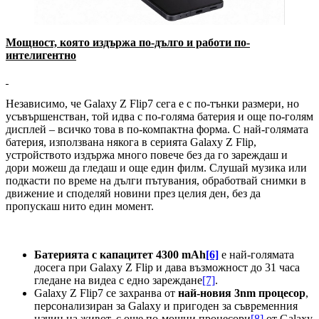
Мощност, която издържа по-дълго и работи по-
интелигентно
Независимо, че Galaxy Z Flip7 сега е с по-тънки размери, но
усъвършенстван, той идва с по-голяма батерия и още по-голям
дисплей – всичко това в по-компактна форма. С най-голямата
батерия, използвана някога в серията Galaxy Z Flip,
устройството издържа много повече без да го зареждаш и
дори можеш да гледаш и още един филм. Слушай музика или
подкасти по време на дълги пътувания, обработвай снимки в
движение и споделяй новини през целия ден, без да
пропускаш нито един момент.
Батерията с капацитет 4300 mAh
[6]
е най-голямата
досега при Galaxy Z Flip и дава възможност до 31 часа
гледане на видеа с едно зареждане
[7]
.
Galaxy Z Flip7 се захранва от
най-новия 3nm процесор
,
персонализиран за Galaxy и пригоден за съвременния
начин на живот, с още по-мощни процесори
[8]
от Galaxy