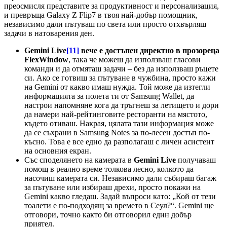
преосмисля представите за продуктивност и персонализация,
и превръща Galaxy Z Flip7 в твоя най-добър помощник,
независимо дали пътуваш по света или просто отхвърляш
задачи в натоварения ден.
Gemini Live
[11]
вече е достъпен директно в прозореца
FlexWindow
, така че можеш да използваш гласови
команди и да отмяташ задачи – без да използваш ръцете
си. Ако се готвиш за пътуване в чужбина, просто кажи
на Gemini от какво имаш нужда. Той може да изтегли
информацията за полета ти от Samsung Wallet, да
настрои напомняне кога да тръгнеш за летището и дори
да намери най-рейтинговите ресторанти на мястото,
където отиваш. Накрая, цялата тази информация може
да се съхрани в Samsung Notes за по-лесен достъп по-
късно. Това е все едно да разполагаш с личен асистент
на основния екран.
Със споделянето на камерата в
Gemini Live
получаваш
помощ в реално време толкова лесно, колкото да
насочиш камерата си. Независимо дали събираш багаж
за пътуване или избираш дрехи, просто покажи на
Gemini какво гледаш. Задай въпроси като: „Кой от тези
тоалети е по-подходящ за времето в Сеул?“. Gemini ще
отговори, точно както би отговорил един добър
приятел.