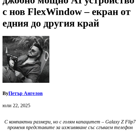
джобно мощно AI устройство
с нов FlexWindow – екран от
едния до другия край
By
Петър Ангелов
юли 22, 2025
С компактни размери, но с голям капацитет – Galaxy Z Flip7
променя представите за изживяване със сгъваем телефон