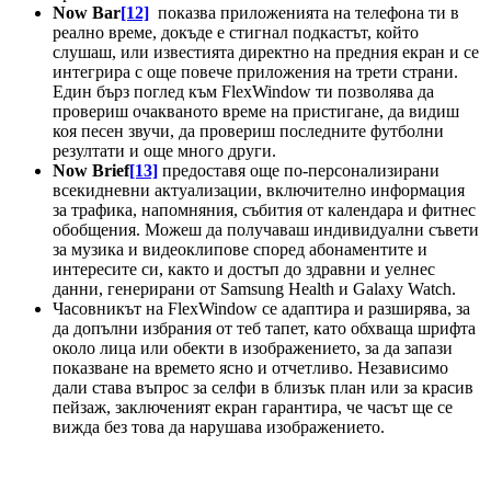
Now Bar
[12]
показва приложенията на телефона ти в
реално време, докъде е стигнал подкастът, който
слушаш, или известията директно на предния екран и се
интегрира с още повече приложения на трети страни.
Един бърз поглед към FlexWindow ти позволява да
провериш очакваното време на пристигане, да видиш
коя песен звучи, да провериш последните футболни
резултати и още много други.
Now Brief
[13]
предоставя още по-персонализирани
всекидневни актуализации, включително информация
за трафика, напомняния, събития от календара и фитнес
обобщения. Можеш да получаваш индивидуални съвети
за музика и видеоклипове според абонаментите и
интересите си, както и достъп до здравни и уелнес
данни, генерирани от Samsung Health и Galaxy Watch.
Часовникът на FlexWindow се адаптира и разширява, за
да допълни избрания от теб тапет, като обхваща шрифта
около лица или обекти в изображението, за да запази
показване на времето ясно и отчетливо. Независимо
дали става въпрос за селфи в близък план или за красив
пейзаж, заключеният екран гарантира, че часът ще се
вижда без това да нарушава изображението.