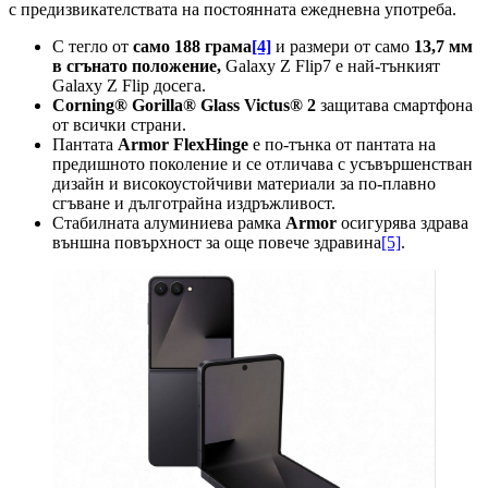
с предизвикателствата на постоянната ежедневна употреба.
С тегло от
само 188 грама
[4]
и размери от само
13,7 мм
в сгънато положение,
Galaxy Z Flip7 е най-тънкият
Galaxy Z Flip досега.
Corning® Gorilla® Glass Victus® 2
защитава смартфона
от всички страни.
Пантата
Armor FlexHinge
е по-тънка от пантата на
предишното поколение и се отличава с усъвършенстван
дизайн и високоустойчиви материали за по-плавно
сгъване и дълготрайна издръжливост.
Стабилната алуминиева рамка
Armor
осигурява здрава
външна повърхност за още повече здравина
[5]
.