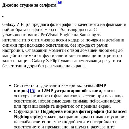
[14]
Джобно студио за селфита
Galaxy Z Flip7 предлага фотография с качеството на флагман и
най-добрата селфи камера на Samsung досега. С
усъвършенствания ProVisual Engine на Samsung тя
интелигентно оптимизира всеки кадър за по-ярки и детайлни
снимки при всякакво осветление, без нужда от ръчни
настройки. От забавни моменти с твоя домашен любимец до
мащабни снимки от фестивали и впечатляващи портрети по
залез слънце – Galaxy Z Flip7 улавя зашеметяващи резултати
без статив и дори без разгъване на екрана.
Системата от две задни камери включва
50МР
широк
[15]
и
12МР ултраширок обективи
, които
осигуряват яснота с флагманско качество при всякакво
осветление, независимо дали снимаш пейзажни кадри
или правиш селфита директно от предния екран.
С функцията
Подобрена нощна фотография (
Enhanced
Nightography
)
можеш да правиш ярки снимки в условия
на слаба осветеност чрез подобрените настройки за
осветлението и премахване на шума и размазаните