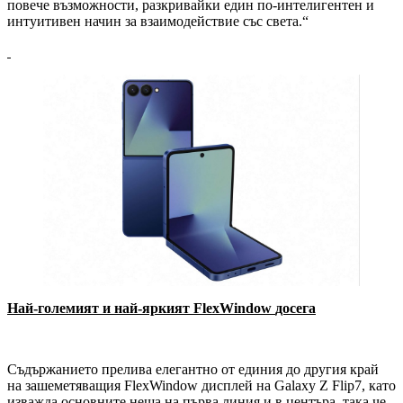
повече възможности, разкривайки един по-интелигентен и
интуитивен начин за взаимодействие със света.“
Най-големият и най-яркият
FlexWindow
досега
Съдържанието прелива елегантно от единия до другия край
на зашеметяващия FlexWindow дисплей на Galaxy Z Flip7, като
изважда основните неща на първа линия и в центъра, така че