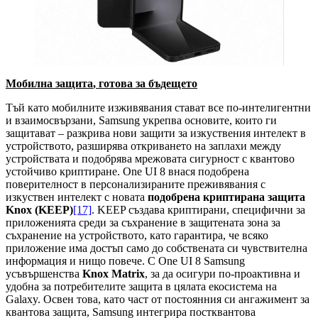
Мобилна
защита
, готова за бъдещето
Тъй като мобилните изживявания стават все по-интелигентни
и взаимосвързани, Samsung укрепва основите, които ги
защитават – разкрива нови защити за изкуствения интелект в
устройството, разширява откриването на заплахи между
устройствата и подобрява мрежовата сигурност с квантово
устойчиво криптиране. One UI 8 внася подобрена
поверителност в персонализираните преживявания с
изкуствен интелект с новата
подобрена криптирана защита
Knox (KEEP)
[17]
. KEEP създава криптирани, специфични за
приложенията среди за съхранение в защитената зона за
съхранение на устройството, като гарантира, че всяко
приложение има достъп само до собствената си чувствителна
информация и нищо повече. С One UI 8 Samsung
усъвършенства
Knox Matrix
, за да осигури по-проактивна и
удобна за потребителите защита в цялата екосистема на
Galaxy. Освен това, като част от постоянния си ангажимент за
квантова защита, Samsung интегрира постквантова