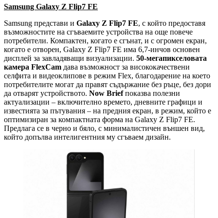
Samsung Galaxy Z Flip7 FE
Samsung представи и
Galaxy Z Flip7 FE
, с който предоставя
възможностите на сгъваемите устройства на още повече
потребители. Компактен, когато е сгънат, и с огромен екран,
когато е отворен, Galaxy Z Flip7 FE има 6,7-инчов основен
дисплей за завладяващи визуализации.
50-мегапикселовата
камера FlexCam
дава възможност за висококачествени
селфита и видеоклипове в режим Flex, благодарение на което
потребителите могат да правят съдържание без ръце, без дори
да отварят устройството.
Now Brief
показва полезни
актуализации – включително времето, дневните графици и
известията за пътувания – на предния екран, в режим, който е
оптимизиран за компактната форма на Galaxy Z Flip7 FE.
Предлага се в черно и бяло, с минималистичен външен вид,
който допълва интелигентния му сгъваем дизайн.