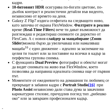
кадри.
10-битовият
HDR
осигурява по-богати цветове, по-
дълбок контраст и реалистични детайли във видеото,
независимо от времето на деня.
Galaxy Z Flip7 издига селфитата на следващото ниво,
като започва от екрана FlexWindow.
Филтрите в реално
време (
Real-Time Filters
) вече ти дават възможност да
разглеждаш и редактираш снимките си директно от
FlexCam. А с новия
слайдер за мащабиране
(
Zoom
Slider
)можеш бързо да увеличаваш или намаляваш
16
мащаба
с едно движение – идеално за заснемане на
целия ти тоалет или за поставяне на всички в кадър за
перфектна групова снимка.
С функцията
Dual Preview
фотографът и обектът могат
да видят снимката на живо във FlexWindow, което
позволява да направиш идеалната снимка още от първия
път.
Моментите от ежедневието на домашния ти любимец се
превръщат в забавни кадри с
Portrait Studio
[16]
при
Photo Assist
независимо дали става дума за закачливи
карикатурни стилове, причудлив поглед тип „рибешко
око“ или за завършен професионален кадър.