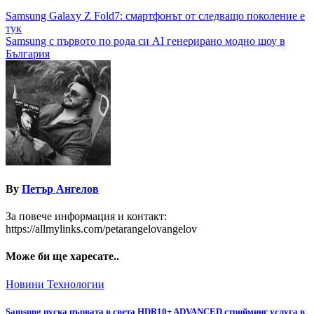
Навигация
Samsung Galaxy Z Fold7: смартфонът от следващо поколение е
тук
Samsung с първото по рода си AI генерирано модно шоу в
България
By
Петър Ангелов
За повече информация и контакт:
https://allmylinks.com/petarangelovangelov
Може би ще харесате..
Новини
Технологии
Samsung пуска първата в света HDR10+ ADVANCED стрийминг услуга в