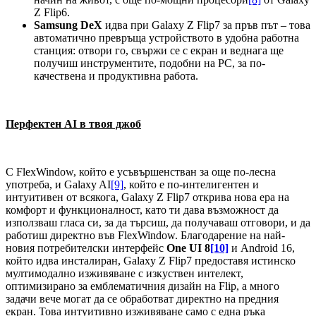
Z Flip6.
Samsung DeX
идва при Galaxy Z Flip7 за пръв път – това
автоматично превръща устройството в удобна работна
станция: отвори го, свържи се с екран и веднага ще
получиш инструментите, подобни на PC, за по-
качествена и продуктивна работа.
Перфектен AI в твоя джоб
С FlexWindow, който е усъвършенстван за още по-лесна
употреба, и Galaxy AI
[9]
, който е по-интелигентен и
интуитивен от всякога, Galaxy Z Flip7 открива нова ера на
комфорт и функционалност, като ти дава възможност да
използваш гласа си, за да търсиш, да получаваш отговори, и да
работиш директно във FlexWindow. Благодарение на най-
новия потребителски интерфейс
One UI 8
[10]
и Android 16,
който идва инсталиран, Galaxy Z Flip7 предоставя истинско
мултимодално изживяване с изкуствен интелект,
оптимизирано за емблематичния дизайн на Flip, а много
задачи вече могат да се обработват директно на предния
екран. Това интуитивно изживяване само с една ръка