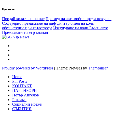
Приятели:
Продай колата си на нас
Преглед на автомобил преди покупка
Софтуерно премахване на дпф филтър
оглед на кола
обезщетение при катастрофа
Изкупуване на коли Бъгси авто
Премахване на егр клапан
Proudly powered by WordPress
|
Theme: Newses by
Themeansar
.
Home
Pin Posts
КОНТАКТ
ПАРТНЬОРИ
Петър Ангелов
Реклама
Социални мрежи
СЪБИТИЯ