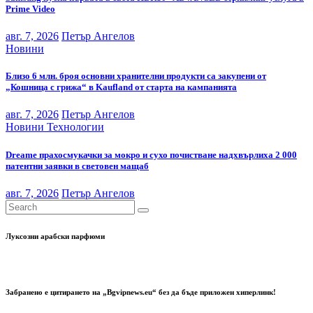
Prime Video
авг. 7, 2026
Петър Ангелов
Новини
Близо 6 млн. броя основни хранителни продукти са закупени от
„Кошница с грижа“ в Kaufland от старта на кампанията
авг. 7, 2026
Петър Ангелов
Новини
Технологии
Dreame прахосмукачки за мокро и сухо почистване надхвърлиха 2 000
патентни заявки в световен мащаб
авг. 7, 2026
Петър Ангелов
Луксозни арабски парфюми
Забранено е цитирането на „Bgvipnews.eu“ без да бъде приложен хиперлинк!