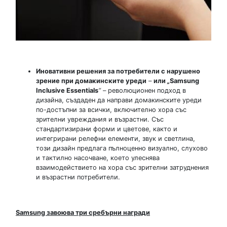
Иновативни решения за потребители с нарушено
зрение при домакинските уреди
–
или
„
Samsung
Inclusive Essentials
“
– революционен подход в
дизайна, създаден да направи домакинските уреди
по-достъпни за всички, включително хора със
зрителни увреждания и възрастни. Със
стандартизирани форми и цветове, както и
интегрирани релефни елементи, звук и светлина,
този дизайн предлага пълноценно визуално, слухово
и тактилно насочване, което улеснява
взаимодействието на хора със зрителни затруднения
и възрастни потребители.
Samsung завоюва три сребърни награди