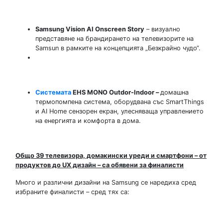
Samsung Vision AI Onscreen Story
– визуално
представяне на брандирането на телевизорите на
Samsun в рамките на концепцията „Безкрайно чудо“.
Системата
EHS MONO Outdor-Indoor
–
домашна
термопомпена система, оборудвана със SmartThings
и AI Home сензорен екран, улесняваща управлението
на енергията и комфорта в дома.
Общо 39 телевизора, домакински уреди и смартфони – от
продуктов до UX дизайн – са обявени за финалисти
Много и различни дизайни на Samsung се наредиха сред
избраните финалисти – сред тях са: