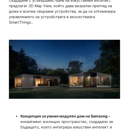
създадени с усъвършенстване на изкуствения интелект,
предлагат 3D Map View, който дава визуален преглед на
дома и всички свързани устройства, за да се оптимизира
управлението на устройствата в екосистемата
SmartThings..
Концепция за умния модулен дом на
Samsung –
иновативно жилищно пространство, създадено за
бъдещето, което интегрира изкуствен интелект и