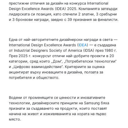
престижни отличия за дизайн на конкурса International
Design Excellence Awards (IDEA) 2025. Компанията затвърди
лидерската си позиция, като спечели 2 златни, 3 сребърни
и 3 бронзови награди, заедно с 39 признания за финалисти.
Една от най-авторитетните дизайнерски награди в света —
International Design Excellence Awards (
IDEA
) — е създадена
от Industrial Designers Society of America (IDSA) през 1980 г.
През 2025 г. конкурсът отличи най-добрите проекти в 20
категории, сред които „Дом“, „Потребителски технологии“
и „Цифрово взаимодействие“. Критериите за оценка
акцентират върху иновациите в дизайна, ползата за
потребителя и обществото.
Водени от променящите се ценности и иновативните
технологии, дизайнерските принципи на Samsung бяха
признати за създаването на продукти, които поставят
начина на живот и изживяванията на хората на първо
място.