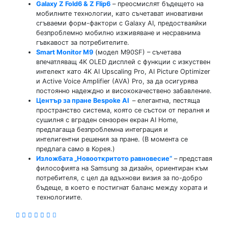
Galaxy Z Fold6 & Z Flip6
– преосмислят бъдещето на
мобилните технологии, като съчетават иновативни
сгъваеми форм-фактори с Galaxy AI, предостваяйки
безпроблемно мобилно изживяване и несравнима
гъвкавост за потребителите.
Smart Monitor M9
(модел M90SF) – съчетава
впечатляващ 4K OLED дисплей с функции с изкуствен
интелект като 4K AI Upscaling Pro, AI Picture Optimizer
и Active Voice Amplifier (AVA) Pro, за да осигурява
постоянно надеждно и висококачествено забавление.
Център за пране
Bespoke AI
– елегантна, пестяща
пространство система, която се състои от пералня и
сушилня с вграден сензорен екран AI Home,
предлагаща безпроблемна интеграция и
интелигентни решения за пране. (В момента се
предлага само в Корея.)
Изложбата „Новооткритото равновесие“
– представя
философията на Samsung за дизайн, ориентиран към
потребителя, с цел да вдъхнови визия за по-добро
бъдеще, в което е постигнат баланс между хората и
технологиите.