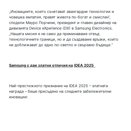
„Иновациите, които съчетават авангардни технологии и
човешка емпатия, правят живота по-богат и смислен“,
сподели Мауро Порчини, президент и главен дизайнер на
дивизията Device eXperience
(DX)
в Samsung Electronics.
„Нашата мисия е не само да преминаваме отвъд
технологичните граници, но и да създаваме връзки, които
ни доближават до едно по-светло и свързано бъдеще.“
Samsung
с две златни отличия на
IDEA 2025
Най-престижното признание на IDEA 2025 – златната
награда – беше присъдено на следните забележителни
иновации: