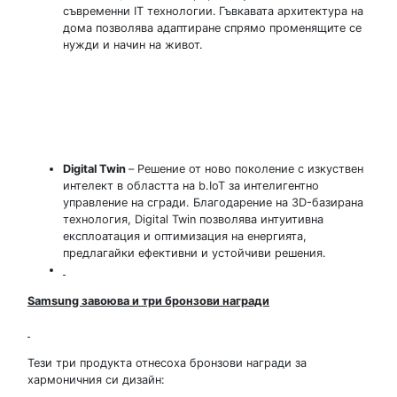
съвременни IT технологии.
Гъвкавата архитектура на
дома позволява адаптиране спрямо променящите се
нужди и начин на живот.
Digital Twin
– Решение от ново поколение с изкуствен
интелект в областта на b.IoT за интелигентно
управление на сгради. Благодарение на 3D-базирана
технология, Digital Twin позволява интуитивна
експлоатация и оптимизация на енергията,
предлагайки ефективни и устойчиви решения.
Samsung
завоюва и три бронзови награди
Тези три продукта отнесоха бронзови награди за
хармоничния си дизайн: