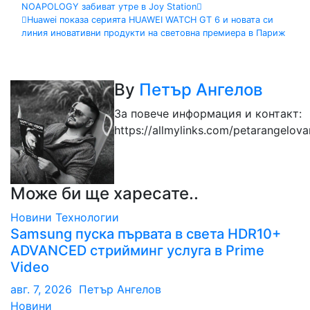
Навигация
NOAPOLOGY забиват утре в Joy Station
Huawei показа серията HUAWEI WATCH GT 6 и новата си
линия иновативни продукти на световна премиера в Париж
By
Петър Ангелов
За повече информация и контакт:
https://allmylinks.com/petarangelov
Може би ще харесате..
Новини
Технологии
Samsung пуска първата в света HDR10+
ADVANCED стрийминг услуга в Prime
Video
авг. 7, 2026
Петър Ангелов
Новини