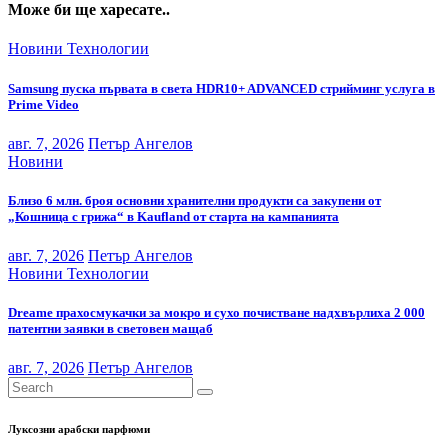
Може би ще харесате..
Новини
Технологии
Samsung пуска първата в света HDR10+ ADVANCED стрийминг услуга в
Prime Video
авг. 7, 2026
Петър Ангелов
Новини
Близо 6 млн. броя основни хранителни продукти са закупени от
„Кошница с грижа“ в Kaufland от старта на кампанията
авг. 7, 2026
Петър Ангелов
Новини
Технологии
Dreame прахосмукачки за мокро и сухо почистване надхвърлиха 2 000
патентни заявки в световен мащаб
авг. 7, 2026
Петър Ангелов
Луксозни арабски парфюми