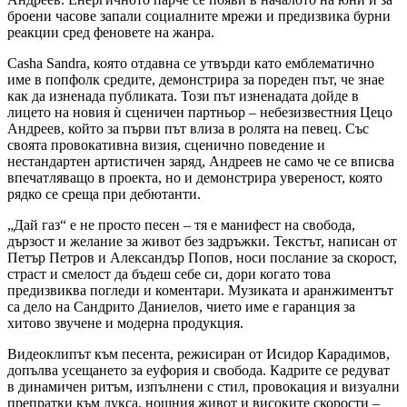
броени часове запали социалните мрежи и предизвика бурни
реакции сред феновете на жанра.
Сasha Sandra, която отдавна се утвърди като емблематично
име в попфолк средите, демонстрира за пореден път, че знае
как да изненада публиката. Този път изненадата дойде в
лицето на новия ѝ сценичен партньор – небезизвестния Цецо
Андреев, който за първи път влиза в ролята на певец. Със
своята провокативна визия, сценично поведение и
нестандартен артистичен заряд, Андреев не само че се вписва
впечатляващо в проекта, но и демонстрира увереност, която
рядко се среща при дебютанти.
„Дай газ“ е не просто песен – тя е манифест на свобода,
дързост и желание за живот без задръжки. Текстът, написан от
Петър Петров и Александър Попов, носи послание за скорост,
страст и смелост да бъдеш себе си, дори когато това
предизвиква погледи и коментари. Музиката и аранжиментът
са дело на Сандрито Даниелов, чието име е гаранция за
хитово звучене и модерна продукция.
Видеоклипът към песента, режисиран от Исидор Карадимов,
допълва усещането за еуфория и свобода. Кадрите се редуват
в динамичен ритъм, изпълнени с стил, провокация и визуални
препратки към лукса, нощния живот и високите скорости –