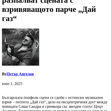
разпалват сцената с
взривяващото парче „Дай
газ“
By
Петър Ангелов
юни 1, 2025
Българската попфолк сцена се сдоби с истински музикален
взрив – песента „Дай газ“, дело на ексцентричния дует между
певицата Саша Сандра и гримьора със звезден статус Цецо
Андреев. Енергичното парче се появи в началото на юни и за