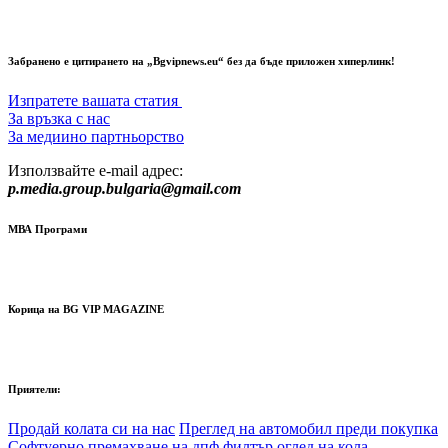
Забранено е цитирането на „Bgvipnews.eu“ без да бъде приложен хиперлинк!
Изпратете вашата статия
За връзка с нас
За медиино партньорство
Използвайте e-mail адрес:
p.media.group.bulgaria@gmail.com
МВА Програми
Корица на BG VIP MAGAZINE
Приятели:
Продай колата си на нас
Преглед на автомобил преди покупка
Софтуерно премахване на дпф филтър
оглед на кола