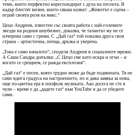
теми, които перфектно кореспондират с духа на песента. В
кадър блестят визии, които сякаш казват: „Животът е сцена –
играй своята роля на макс.“
Цецо Андреев, известен със своята работа с най-големите
звезди на родния шоубизнес, доказва, че талантът му не се
изчерпва само с грима. С „Дай газ“ той показва друга своя
страна – артистична, пееща, дръзка и уверена.
„Това е само началото“, споделя Андреев в социалните мрежи.
А Саша Сандра допълва: „С Цецо сме като искра и огън – и
когато се срещнем, се ражда експлозия“.
„Дай газ“ е песен, която трудно може да бъде подмината. Тя не
само вдига градуса на настроението, но и дава заявка за нова,
още по-цветна ера в попфолк музиката. Ако досега не сте я
чули – време е да „дадете газ“ към YouTube и да се убедите
сами.