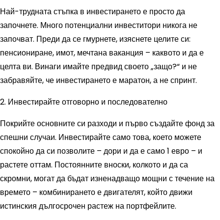
Най-трудната стъпка в инвестирането е просто да
започнете. Много потенциални инвеститори никога не
започват. Преди да се гмурнете, изяснете целите си:
пенсиониране, имот, мечтана ваканция – каквото и да е
целта ви. Винаги имайте предвид своето „защо?“ и не
забравяйте, че инвестирането е маратон, а не спринт.
2. Инвестирайте отговорно и последователно
Покрийте основните си разходи и първо създайте фонд за
спешни случаи. Инвестирайте само това, което можете
спокойно да си позволите – дори и да е само 1 евро – и
растете оттам. Постоянните вноски, колкото и да са
скромни, могат да бъдат изненадващо мощни с течение на
времето – комбинирането е двигателят, който движи
истинския дългосрочен растеж на портфейлите.