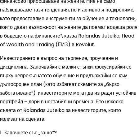
финансово приобщаване на жените. Ние не само
наблюдаваме тази тенденция, но и активно я подкрепяме,
като предоставяме инструменти за обучение и технологии,
които дават възможност на жените да поемат водеща роля
в бъдещето на финансите“, казва Rolandas Juteika, Head
of Wealth and Trading (ЕИЗ) в Revolut.
Инвестирането е въпрос на търпение, проучване и
дисциплина. Започвайки с малки стъпки, фокусирайки се
върху непрекъснатото обучение и придържайки се към
дългосрочен план (като избягват схемите за „бързо
забогатяване“), инвеститорите могат да изградят устойчив
портфейл – дори в нестабилни времена. Ето няколко
съвета от Rolandas Juteika за инвеститорите, които
излизат на сцената:
1. Започнете със „защо“?