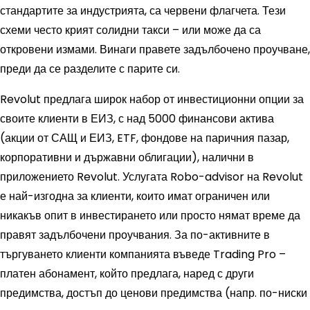
стандартите за индустрията, са червени флагчета. Тези
схеми често крият солидни такси – или може да са
откровени измами. Винаги правете задълбочено проучване,
преди да се разделите с парите си.
Revolut предлага широк набор от инвестиционни опции за
своите клиенти в ЕИЗ, с над 5000 финансови актива
(акции от САЩ и ЕИЗ, ETF, фондове на паричния пазар,
корпоративни и държавни облигации), налични в
приложението Revolut. Услугата Robo-advisor на Revolut
е най-изгодна за клиенти, които имат ограничен или
никакъв опит в инвестирането или просто нямат време да
правят задълбочени проучвания. За по-активните в
търгуването клиенти компанията въведе Trading Pro –
платен абонамент, който предлага, наред с други
предимства, достъп до ценови предимства (напр. по-ниски