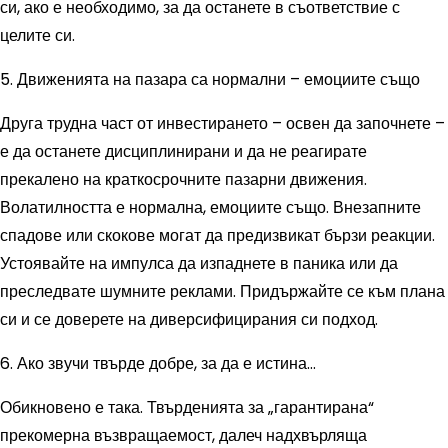
си, ако е необходимо, за да останете в съответствие с
целите си.
5. Движенията на пазара са нормални – емоциите също
Друга трудна част от инвестирането – освен да започнете –
е да останете дисциплинирани и да не реагирате
прекалено на краткосрочните пазарни движения.
Волатилността е нормална, емоциите също. Внезапните
спадове или скокове могат да предизвикат бързи реакции.
Устоявайте на импулса да изпаднете в паника или да
преследвате шумните реклами. Придържайте се към плана
си и се доверете на диверсифицирания си подход.
6. Ако звучи твърде добре, за да е истина…
Обикновено е така. Твърденията за „гарантирана“
прекомерна възвращаемост, далеч надхвърляща