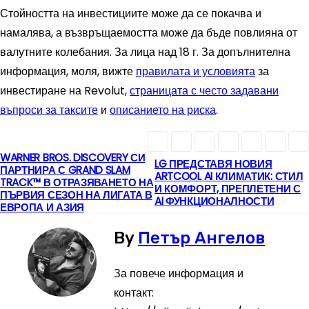
Стойността на инвестициите може да се покачва и
намалява, а възвръщаемостта може да бъде повлияна от
валутните колебания. За лица над 18 г. За допълнителна
информация, моля, вижте
правилата и условията
за
инвестиране на Revolut,
страницата с често задавани
въпроси за таксите
и
описанието на риска
.
WARNER BROS. DISCOVERY СИ
Н
LG ПРЕДСТАВЯ НОВИЯ
ПАРТНИРА С GRAND SLAM
ARTCOOL AI КЛИМАТИК: СТИЛ
TRACK™ В ОТРАЗЯВАНЕТО НА
а
И КОМФОРТ, ПРЕПЛЕТЕНИ С
ПЪРВИЯ СЕЗОН НА ЛИГАТА В
AI ФУНКЦИОНАЛНОСТИ
ЕВРОПА И АЗИЯ
в
By
Петър Ангелов
и
За повече информация и
г
контакт: