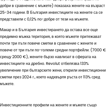
добри в сравнение с мъжете) показаха жените на възраст
25-34 години. В България инвестициите на жените са се
представили с 0,12% по-добре от тези на мъжете.
Макар и в България инвестирането да остава все още
предимно мъжка територия, в която мъжете притежават
почти три пъти повече сметки в сравнение с жените и
повече от три пъти по-големи средни портфейли. (7000 €
срещу 2000 €), жените бързо навлизат в сферата на
инвестициите на дребно. Revolut отбелязва 133%
увеличение при българските жени, открили инвестиционни
сметки през 2024 г., което надхвърля ръста от 113% сред
мъжете.
Инвестиционните профили на жените и мъжете също