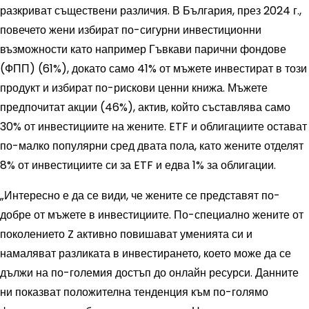
разкриват съществени различия. В България, през 2024 г.,
повечето жени избират по-сигурни инвестиционни
възможности като например Гъвкави парични фондове
(ФПП) (61%), докато само 41% от мъжете инвестират в този
продукт и избират по-рискови ценни книжа. Мъжете
предпочитат акции (46%), актив, който съставлява само
30% от инвестициите на жените. ETF и облигациите остават
по-малко популярни сред двата пола, като жените отделят
8% от инвестициите си за ETF и едва 1% за облигации.
„Интересно е да се види, че жените се представят по-
добре от мъжете в инвестициите. По-специално жените от
поколението Z активно повишават уменията си и
намаляват разликата в инвестирането, което може да се
дължи на по-големия достъп до онлайн ресурси. Данните
ни показват положителна тенденция към по-голямо