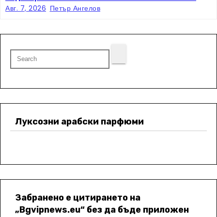
мащаб
Авг. 7, 2026
Петър Ангелов
Луксозни арабски парфюми
Забранено е цитирането на
„Bgvipnews.eu“ без да бъде приложен