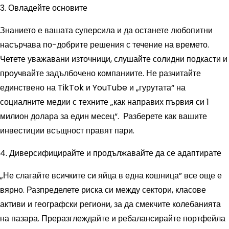
3. Овладейте основите
Знанието е вашата суперсила и да останете любопитни
насърчава по-добрите решения с течение на времето.
Четете уважавани източници, слушайте солидни подкасти и
проучвайте задълбочено компаниите. Не разчитайте
единствено на TikTok и YouTube и „гурутата“ на
социалните медии с техните „как направих първия си 1
милион долара за един месец“. Разберете как вашите
инвестиции всъщност правят пари.
4. Диверсифицирайте и продължавайте да се адаптирате
„Не слагайте всичките си яйца в една кошница” все още е
вярно. Разпределете риска си между сектори, класове
активи и географски региони, за да смекчите колебанията
на пазара. Преразглеждайте и ребалансирайте портфейла