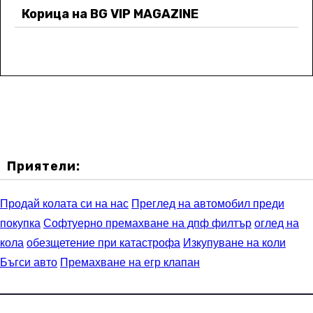
Корица на BG VIP MAGAZINE
Приятели:
Продай колата си на нас
Преглед на автомобил преди
покупка
Софтуерно премахване на дпф филтър
оглед на
кола
обезщетение при катастрофа
Изкупуване на коли
Бъгси авто
Премахване на егр клапан