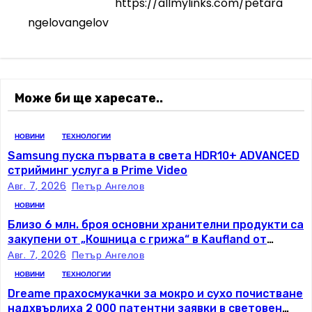
а
https://allmylinks.com/petara
ngelovangelov
ц
и
я
Може би ще харесате..
НОВИНИ
ТЕХНОЛОГИИ
Samsung пуска първата в света HDR10+ ADVANCED
стрийминг услуга в Prime Video
Авг. 7, 2026
Петър Ангелов
НОВИНИ
Близо 6 млн. броя основни хранителни продукти са
закупени от „Кошница с грижа“ в Kaufland от
старта на кампанията
Авг. 7, 2026
Петър Ангелов
НОВИНИ
ТЕХНОЛОГИИ
Dreame прахосмукачки за мокро и сухо почистване
надхвърлиха 2 000 патентни заявки в световен