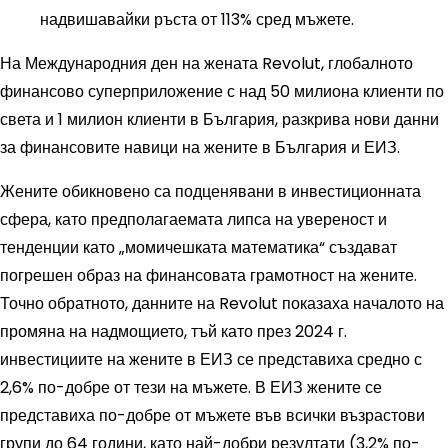
надвишавайки ръста от 113% сред мъжете.
На Международния ден на жената Revolut, глобалното
финансово суперприложение с над 50 милиона клиенти по
света и 1 милион клиенти в България, разкрива нови данни
за финансовите навици на жените в България и ЕИЗ.
Жените обикновено са подценявани в инвестиционната
сфера, като предполагаемата липса на увереност и
тенденции като „момичешката математика“ създават
погрешен образ на финансовата грамотност на жените.
Точно обратното, данните на Revolut показаха началото на
промяна на надмощието, тъй като през 2024 г.
инвестициите на жените в ЕИЗ се представиха средно с
2,6% по-добре от тези на мъжете. В ЕИЗ жените се
представиха по-добре от мъжете във всички възрастови
групи до 64 години, като най-добри резултати (3,2% по-