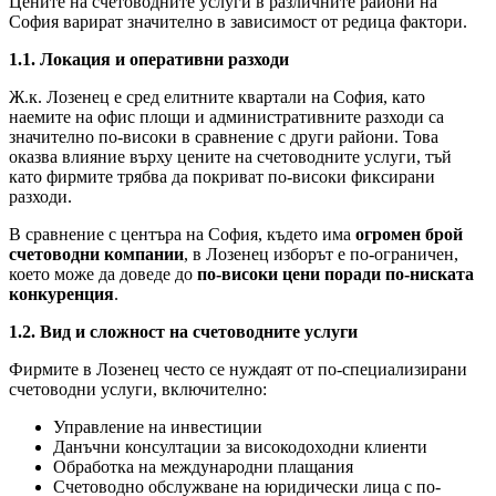
Цените на счетоводните услуги в различните райони на
София варират значително в зависимост от редица фактори.
1.1. Локация и оперативни разходи
Ж.к. Лозенец е сред елитните квартали на София, като
наемите на офис площи и административните разходи са
значително по-високи в сравнение с други райони. Това
оказва влияние върху цените на счетоводните услуги, тъй
като фирмите трябва да покриват по-високи фиксирани
разходи.
В сравнение с центъра на София, където има
огромен брой
счетоводни компании
, в Лозенец изборът е по-ограничен,
което може да доведе до
по-високи цени поради по-ниската
конкуренция
.
1.2. Вид и сложност на счетоводните услуги
Фирмите в Лозенец често се нуждаят от по-специализирани
счетоводни услуги, включително:
Управление на инвестиции
Данъчни консултации за високодоходни клиенти
Обработка на международни плащания
Счетоводно обслужване на юридически лица с по-