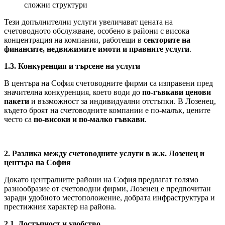
сложни структури
Тези допълнителни услуги увеличават цената на
счетоводното обслужване, особено в райони с висока
концентрация на компании, работещи в
секторите на
финансите, недвижимите имоти и правните услуги
.
1.3. Конкуренция и търсене на услуги
В центъра на София счетоводните фирми са изправени пред
значителна конкуренция, което води до
по-гъвкави ценови
пакети
и възможност за индивидуални отстъпки. В Лозенец,
където броят на счетоводните компании е по-малък, цените
често са
по-високи и по-малко гъвкави
.
2. Разлика между счетоводните услуги в ж.к. Лозенец и
центъра на София
Докато централните райони на София предлагат голямо
разнообразие от счетоводни фирми, Лозенец е предпочитан
заради удобното местоположение, добрата инфраструктура и
престижния характер на района.
2.1. Достъпност и удобство