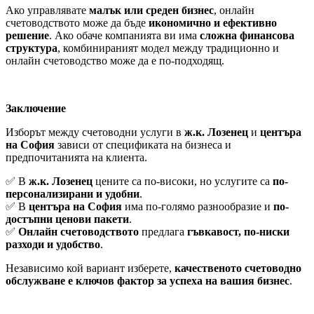
Ако управлявате
малък или среден бизнес
, онлайн
счетоводството може да бъде
икономично и ефективно
решение
. Ако обаче компанията ви има
сложна финансова
структура
, комбинираният модел между традиционно и
онлайн счетоводство може да е по-подходящ.
Заключение
Изборът между счетоводни услуги в
ж.к. Лозенец
и
центъра
на София
зависи от спецификата на бизнеса и
предпочитанията на клиента.
✅ В
ж.к. Лозенец
цените са по-високи, но услугите са
по-
персонализирани и удобни
.
✅ В
центъра на София
има по-голямо разнообразие и
по-
достъпни ценови пакети
.
✅
Онлайн счетоводството
предлага
гъвкавост, по-ниски
разходи и удобство
.
Независимо кой вариант изберете,
качественото счетоводно
обслужване е ключов фактор за успеха на вашия бизнес
.