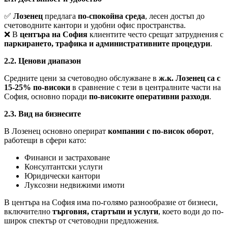
✅
Лозенец
предлага
по-спокойна среда
, лесен достъп до
счетоводните кантори и удобни офис пространства.
❌ В
центъра на София
клиентите често срещат затруднения с
паркирането, трафика и административните процедури
.
2.2. Ценови диапазон
Средните цени за счетоводно обслужване в
ж.к. Лозенец са с
15-25% по-високи
в сравнение с тези в централните части на
София, основно поради
по-високите оперативни разходи
.
2.3. Вид на бизнесите
В Лозенец основно оперират
компании с по-висок оборот
,
работещи в сфери като:
Финанси и застраховане
Консултантски услуги
Юридически кантори
Луксозни недвижими имоти
В центъра на София има по-голямо разнообразие от бизнеси,
включително
търговия, стартъпи и услуги
, което води до по-
широк спектър от счетоводни предложения.