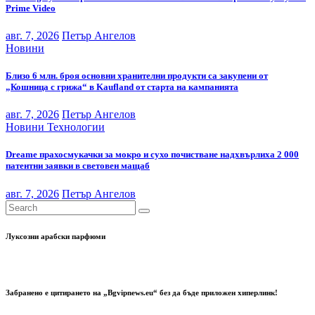
Prime Video
авг. 7, 2026
Петър Ангелов
Новини
Близо 6 млн. броя основни хранителни продукти са закупени от
„Кошница с грижа“ в Kaufland от старта на кампанията
авг. 7, 2026
Петър Ангелов
Новини
Технологии
Dreame прахосмукачки за мокро и сухо почистване надхвърлиха 2 000
патентни заявки в световен мащаб
авг. 7, 2026
Петър Ангелов
Луксозни арабски парфюми
Забранено е цитирането на „Bgvipnews.eu“ без да бъде приложен хиперлинк!