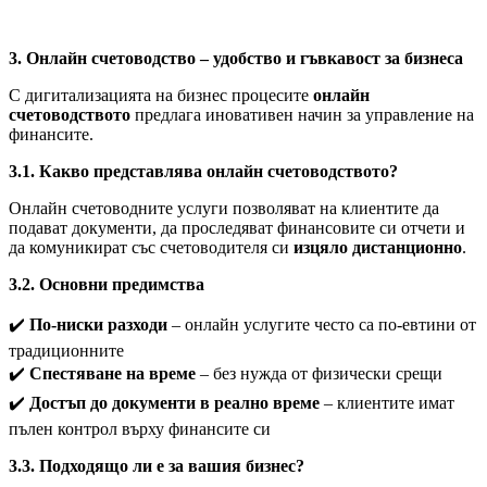
3. Онлайн счетоводство – удобство и гъвкавост за бизнеса
С дигитализацията на бизнес процесите
онлайн
счетоводството
предлага иновативен начин за управление на
финансите.
3.1. Какво представлява онлайн счетоводството?
Онлайн счетоводните услуги позволяват на клиентите да
подават документи, да проследяват финансовите си отчети и
да комуникират със счетоводителя си
изцяло дистанционно
.
3.2. Основни предимства
✔️
По-ниски разходи
– онлайн услугите често са по-евтини от
традиционните
✔️
Спестяване на време
– без нужда от физически срещи
✔️
Достъп до документи в реално време
– клиентите имат
пълен контрол върху финансите си
3.3. Подходящо ли е за вашия бизнес?