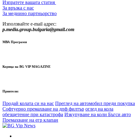
Изпратете вашата статия
За връзка с нас
За медиино партньорство
Използвайте e-mail адрес:
p.media.group.bulgaria@gmail.com
МВА Програми
Корица на BG VIP MAGAZINE
Приятели:
Продай колата си на нас
Преглед на автомобил преди покупка
Софтуерно премахване на дпф филтър
оглед на кола
обезщетение при катастрофа
Изкупуване на коли Бъгси авто
Премахване на егр клапан