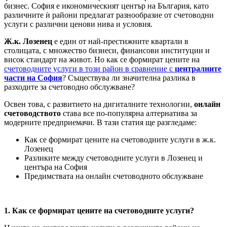
бизнес. София е икономическият център на България, като
различните ѝ райони предлагат разнообразие от счетоводни
услуги с различни ценови нива и условия.
Ж.к. Лозенец
е един от най-престижните квартали в
столицата, с множество бизнеси, финансови институции и
висок стандарт на живот. Но как се формират цените на
счетоводните услуги в този район в сравнение с
централните
части на София
? Съществува ли значителна разлика в
разходите за счетоводно обслужване?
Освен това, с развитието на дигиталните технологии,
онлайн
счетоводството
става все по-популярна алтернатива за
модерните предприемачи. В тази статия ще разгледаме:
Как се формират цените на счетоводните услуги в ж.к.
Лозенец
Разликите между счетоводните услуги в Лозенец и
центъра на София
Предимствата на онлайн счетоводното обслужване
1. Как се формират цените на счетоводните услуги?