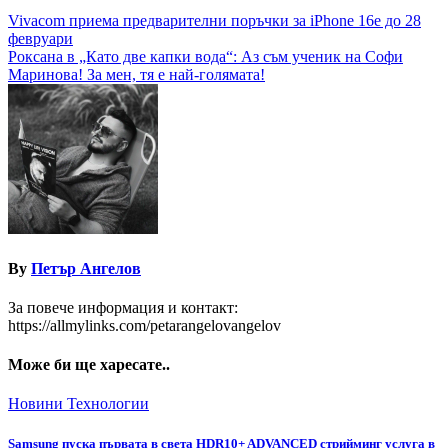
Навигация
Vivacom приема предварителни поръчки за iPhone 16e до 28
февруари
Роксана в „Като две капки вода“: Аз съм ученик на Софи
Маринова! За мен, тя е най-голямата!
By
Петър Ангелов
За повече информация и контакт:
https://allmylinks.com/petarangelovangelov
Може би ще харесате..
Новини
Технологии
Samsung пуска първата в света HDR10+ ADVANCED стрийминг услуга в