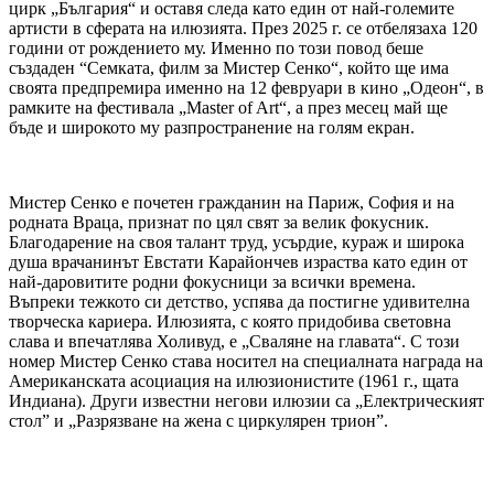
цирк „България“ и оставя следа като един от най-големите
артисти в сферата на илюзията. През 2025 г. се отбелязаха 120
години от рождението му. Именно по този повод беше
създаден “Семката, филм за Мистер Сенко“, който ще има
своята предпремира именно на 12 февруари в кино „Одеон“, в
рамките на фестивала „Master of Art“, а през месец май ще
бъде и широкото му разпространение на голям екран.
Мистер Сенко е почетен гражданин на Париж, София и на
родната Враца, признат по цял свят за велик фокусник.
Благодарение на своя талант труд, усърдие, кураж и широка
душа врачанинът Евстати Карайончев израства като един от
най-даровитите родни фокусници за всички времена.
Въпреки тежкото си детство, успява да постигне удивителна
творческа кариера. Илюзията, с която придобива световна
слава и впечатлява Холивуд, е „Сваляне на главата“. С този
номер Мистер Сенко става носител на специалната награда на
Американската асоциация на илюзионистите (1961 г., щата
Индиана). Други известни негови илюзии са „Електрическият
стол” и „Разрязване на жена с циркулярен трион”.