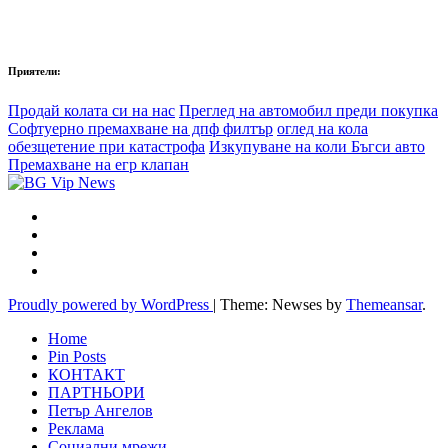
Приятели:
Продай колата си на нас
Преглед на автомобил преди покупка
Софтуерно премахване на дпф филтър
оглед на кола
обезщетение при катастрофа
Изкупуване на коли Бъгси авто
Премахване на егр клапан
Proudly powered by WordPress
|
Theme: Newses by
Themeansar
.
Home
Pin Posts
КОНТАКТ
ПАРТНЬОРИ
Петър Ангелов
Реклама
Социални мрежи