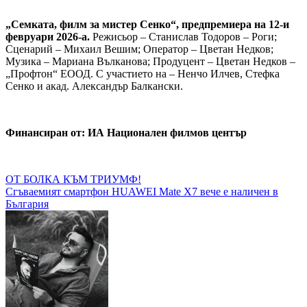
„Семката, филм за мистер Сенко“, предпремиера на 12-и
февруари 2026-а.
Режисьор – Станислав Тодоров – Роги;
Сценарий – Михаил Вешим; Оператор – Цветан Недков;
Музика – Мариана Вълканова; Продуцент – Цветан Недков –
„Профтон“ ЕООД. С участието на – Ненчо Илчев, Стефка
Сенко и акад. Александър Балкански.
Финансиран от: ИА Национален филмов център
Навигация
ОТ БОЛКА КЪМ ТРИУМФ!
Сгъваемият смартфон HUAWEI Mate X7 вече е наличен в
България