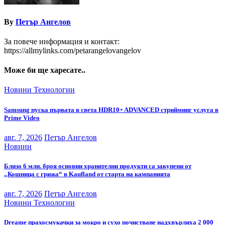
By
Петър Ангелов
За повече информация и контакт:
https://allmylinks.com/petarangelovangelov
Може би ще харесате..
Новини
Технологии
Samsung пуска първата в света HDR10+ ADVANCED стрийминг услуга в
Prime Video
авг. 7, 2026
Петър Ангелов
Новини
Близо 6 млн. броя основни хранителни продукти са закупени от
„Кошница с грижа“ в Kaufland от старта на кампанията
авг. 7, 2026
Петър Ангелов
Новини
Технологии
Dreame прахосмукачки за мокро и сухо почистване надхвърлиха 2 000