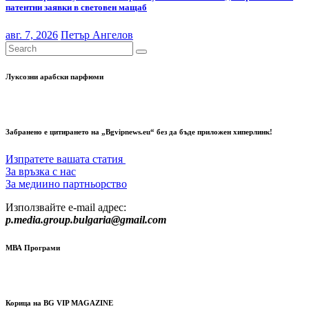
патентни заявки в световен мащаб
авг. 7, 2026
Петър Ангелов
Луксозни арабски парфюми
Забранено е цитирането на „Bgvipnews.eu“ без да бъде приложен хиперлинк!
Изпратете вашата статия
За връзка с нас
За медиино партньорство
Използвайте e-mail адрес:
p.media.group.bulgaria@gmail.com
МВА Програми
Корица на BG VIP MAGAZINE