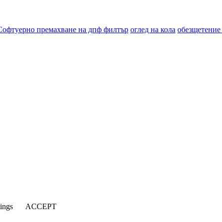
Софтуерно премахване на дпф филтър
оглед на кола
обезщетение
tings
ACCEPT