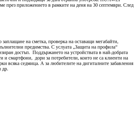
еме през приложението в рамките на деня на 30 септември. След
о заплащане на сметка, проверка на оставащи мегабайти,
опълнителни предимства. С услуата „Защита на профила“
ризиран достъп. Поддържането на устройствата в най-добрата
и и смартфони, дори за потребители, които не са клиенти на
арки всяка седмица. А за любителите на дигиталните забавления
 др.