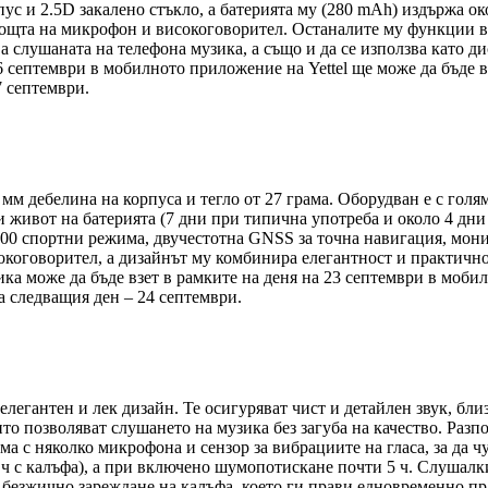
ус и 2.5D закалено стъкло, а батерията му (280 mAh) издържа ок
омощта на микрофон и високоговорител. Останалите му функции 
ява слушаната на телефона музика, а също и да се използва като
6 септември в мобилното приложение на Yettel ще може да бъде в
7 септември.
5 мм дебелина на корпуса и тегло от 27 грама. Оборудван е с го
живот на батерията (7 дни при типична употреба и около 4 дни с
00 спортни режима, двучестотна GNSS за точна навигация, монит
коговорител, а дизайнът му комбинира елегантност и практичнос
а може да бъде взет в рамките на деня на 23 септември в мобилн
а следващия ден – 24 септември.
легантен и лек дизайн. Те осигуряват чист и детайлен звук, бли
о позволяват слушането на музика без загуба на качество. Разп
а с няколко микрофона и сензор за вибрациите на гласа, за да чу
 ч с калъфа), а при включено шумопотискане почти 5 ч. Слушалк
т безжично зареждане на калъфа, което ги прави едновременно 