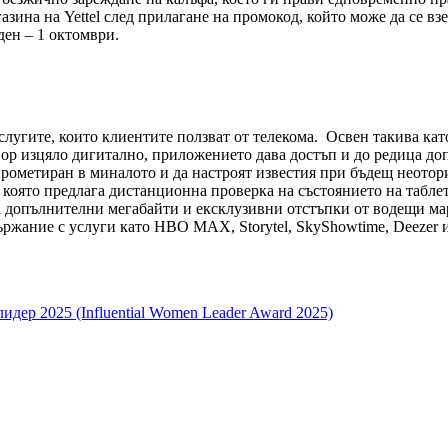
азина на Yettel след прилагане на промокод, който може да се вз
 ден – 1 октомври.
слугите, които клиентите ползват от телекома. Освен такива кат
вор изцяло дигитално, приложението дава достъп и до редица д
мпрометиран в миналото и да настроят известия при бъдещ неото
която предлага дистанционна проверка на състоянието на таблет
е на допълнителни мегабайти и ексклузивни отстъпки от водещи м
ржание с услуги като HBO MAX, Storytel, SkyShowtime, Deezer и
дер 2025 (Influential Women Leader Award 2025)