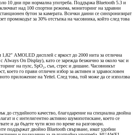
оло 10 дни при нормална употреба. Поддържа Bluetooth 5.3 и
включват над 100 спортни режима, мониторинг на здравни
 дистанционен бутон за камерата. Всички данни се синхронизират
зет промокодът за 30% отстъпка на часовника, който след това
лям 1,82″ AMOLED дисплей с яркост до 2000 нита за отлична
 Always On Display), като се зарежда безжично за около час и
оринг на пулс, SpO₂, сън, стрес и дишане. Часовникът
т, което го прави отличен избор за активен и здравословен
ото приложение на Yettel. След това, той може да се използва
зък до студийното качество, благодарение на специална двойна
олагат и с интелигентно активно шумопотискане, което се
вате и да бъдете чути ясно по време на разговори.
ите поддържат двойно Bluetooth свързване, имат удобни
практични и подходящи за дълготрайна употреба. HUAWEI