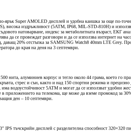
, по-ярък Super AMOLED дисплей и удобна каишка за още по-точ
GPS), висока издръжливост (5ATM, IP68, MIL-STD-810H) и използв
ъдовото натоварване, индекс за метаболитната възраст, ЕКГ анал
ва да се провеждат разговори и да се използва интернет на часо
од, даващ 20% отстъпка за SAMSUNG Watch8 40mm LTE Grey. Про
ератора до края на деня на 3 септември.
00 нита, алуминиев корпус и тегло около 44 грама, което го прав
кръвта, стрес и сън, както и над 150 спортни режима и прецизн
h, има водоустойчивост 5ATM и могат да се използват удобни жес
зе в приложението на телекома, ще може да вземе промокод за 30
дващия ден – 10 септември.
.3″ IPS тъчскрийн дисплей с разделителна способност 320×320 пи