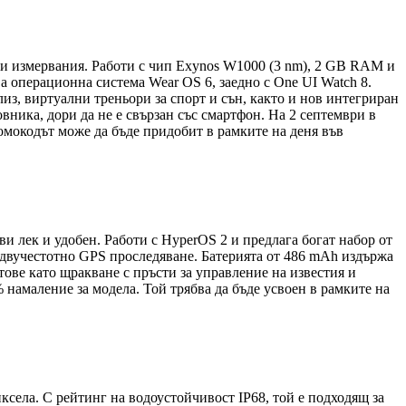
ни измервания. Работи с чип Exynos W1000 (3 nm), 2 GB RAM и
а операционна система Wear OS 6, заедно с One UI Watch 8.
из, виртуални треньори за спорт и сън, както и нов интегриран
вника, дори да не е свързан със смартфон. На 2 септември в
мокодът може да бъде придобит в рамките на деня във
и лек и удобен. Работи с HyperOS 2 и предлага богат набор от
о двучестотно GPS проследяване. Батерията от 486 mAh издържа
тове като щракване с пръсти за управление на известия и
% намаление за модела. Той трябва да бъде усвоен в рамките на
ксела. С рейтинг на водоустойчивост IP68, той е подходящ за