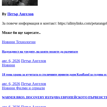
By
Петър Ангелов
За повече информация и контакт: https://allmylinks.com/petarange
Може би ще харесате..
Новини
Технологии
Надеждност на уредите, на която можете да разчитате
авг. 6, 2026
Петър Ангелов
Новини
18 тона храна за кучетата в столичните приюти дари Kaufland за година и
авг. 6, 2026
Петър Ангелов
Новини
Филми и сериали
WARNER BROS. DISCOVERY ИЗЛЪЧВА ЕВРОПЕЙСКОТО ПЪРВЕНСТВ
авг. 6, 2026
Петър Ангелов