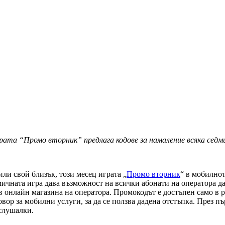
рата “Промо вторник” предлага кодове за намаление всяка седм
или свой близък, този месец играта „
Промо вторник
“ в мобилнот
мичната игра дава възможност на всички абонати на оператора да
 онлайн магазина на оператора. Промокодът е достъпен само в рам
овор за мобилни услуги, за да се ползва дадена отстъпка. През п
 слушалки.