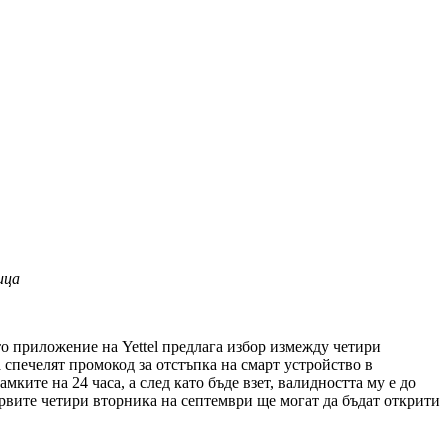
ица
о приложение на Yettel предлага избор измежду четири
 спечелят промокод за отстъпка на смарт устройство в
ките на 24 часа, а след като бъде взет, валидността му е до
ървите четири вторника на септември ще могат да бъдат открити