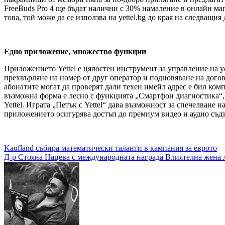
FreeBuds Pro 4 ще бъдат налични с 30% намаление в онлайн маг
това, той може да се използва на yettel.bg до края на следващия
Едно приложение, множество функции
Приложението Yettel е цялостен инструмент за управление на у
прехвърляне на номер от друг оператор и подновяване на дого
абонатите могат да проверят дали техен имейл адрес е бил ко
възможна форма е лесно с функцията „Смартфон диагностика“, 
Yettel. Играта „Петък с Yettel“ дава възможност за спечелван
приложението осигурява достъп до премиум видео и аудио съдъ
Навигация
Kaufland събира математически таланти в кампания за еврото
Д-р Стояна Нацева с международната награда Влиятелна жена ли