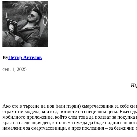
By
Петър Ангелов
сеп. 1, 2025
Иг
Ако сте в търсене на нов (или първи) смартчасовник за себе си 
страхотни модела, които да вземете на специална цена. Ежесед
мобилното приложение, който след това да ползват за покупка в
края на следващия ден, като няма нужда да бъде подписван дог
намаления за смартчасовници, а през последния – за безжични