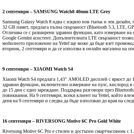
2 септември – SAMSUNG Watch8 40mm LTE Grey
Samsung Galaxy Watch 8 идва с изцяло нов тънък и лек дизайн
32 GB памет, предлага пълна свързаност (Bluetooth 5.3, LTE, 
Отличава се с разширени здравни функции, като измерване на с
Google Gemini асистент. Допълнителната LTE свързаност позволя
мобилното приложение на Yettel ще може да бъде взет промок
вторник, 2 септември и да се използва в онлайн магазина на оп
9 септември – XIAOMI Watch S4
Xiaomi Watch S4 предлага 1,43″ AMOLED дисплей с яркост до 15
здравни функции, включително измерване на пулс, кислород в 
до 15 дни с едно зареждане. Поддържа разговори през Bluetoot
повиквания. На 9 септември, всеки клиент на Yettel, който вле
деня на 9 септември и следва да бъде използван до края на сле
16 септември – RIVERSONG Motive 6C Pro Gold White
Riversong Motive 6C Pro е стилен и достъпен смартчасовник с 1