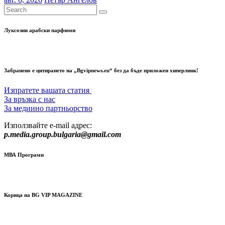
Луксозни арабски парфюми
Забранено е цитирането на „Bgvipnews.eu“ без да бъде приложен хиперлинк!
Изпратете вашата статия
За връзка с нас
За медиино партньорство
Използвайте e-mail адрес:
p.media.group.bulgaria@gmail.com
МВА Програми
Корица на BG VIP MAGAZINE