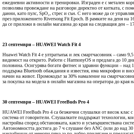
ежедневни активности и тренировки. Изграден е с метален корп
позволява провеждане на разговори директно от китката, с п
данни, като пулс, SpO₂, стрес и сън. С него може да се управл
през приложението Riversong Fit Epoch. В рамките на деня на 1
да се приложи в онлайн магазина до края на следващия ден – 1
23 септември – HUAWEI Watch Fit 4
Huawei Watch Fit 4 е ултратънък и лек смартчасовник – само 9,
видимост на открито. Работи с HarmonyOS и предлага до 10 дни 
половина. Осигурява богати фитнес и здравни функции – над 1
поддържа Bluetooth обаждания и известия, има микрофон и висо
начин на живот. Промокодът за 30% намаление на смартчасовник
за покупка на модела в онлайн магазина на оператора до края н
30 септември – HUAWEI FreeBuds Pro 4
HUAWEI FreeBuds Pro 4 са безжични слушалки от висок клас с е
система от говорители. Слушалките поддържат технологии, коит
настройва според обстановката, както и усъвършенствана систем
Автономността достига до 7 ч слушане без ANC (или до над 30
накрайници от мемори пяна за по-добро прилягане и предлага