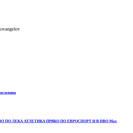
lovangelov
 половина
О ПО ЛЕКА АТЛЕТИКА ПРЯКО ПО ЕВРОСПОРТ И В НВО Мах