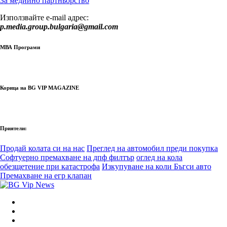
За медиино партньорство
Използвайте e-mail адрес:
p.media.group.bulgaria@gmail.com
МВА Програми
Корица на BG VIP MAGAZINE
Приятели:
Продай колата си на нас
Преглед на автомобил преди покупка
Софтуерно премахване на дпф филтър
оглед на кола
обезщетение при катастрофа
Изкупуване на коли Бъгси авто
Премахване на егр клапан