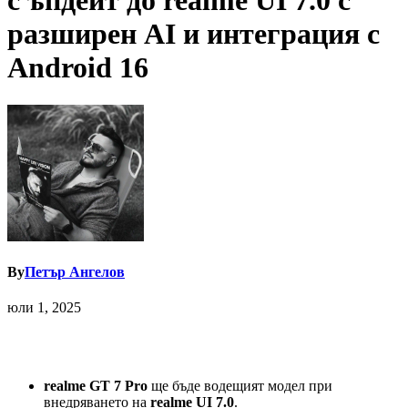
с ъпдейт до realme UI 7.0 с
разширен AI и интеграция с
Android 16
By
Петър Ангелов
юли 1, 2025
realme
GT
7
Pro
ще бъде водещият модел при
внедряването на
realme
UI
7.0
.