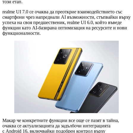
този етап.
realme UI 7.0 се очаква да преоткрие взаимодействието със
смартфони чрез напреднали AI възможности, стъпвайки върху
успеха на своя предшественик, realme UI 6.0, който въведе
функции като AI-базирана оптимизация на ресурсите и нови
функционалности.
Макар че конкретните функции все още се пазят в тайна,
очаква се актуализацията да задълбочи интеграцията
с Android 16, включвайки подобрен контрол върху