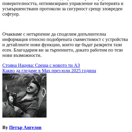
поверителността, оптимизирано управление на батерията и
усъвършенствани протоколи за сигурност срещу зловреден
софтуер.
Очакваме с нетърпение да споделим допълнителна
информация относно подобрената съвместимост с устройства
и детайлните нови функции, които ще бъдат разкрити тази
есен. Благодарим ви за търпението, докато работим по тези
нови възможности.
Навигация
Стояна Нацева: Среща с новото ти АЗ
Какво да гледаме в Max през юли 2025 година
By
Петър Ангелов