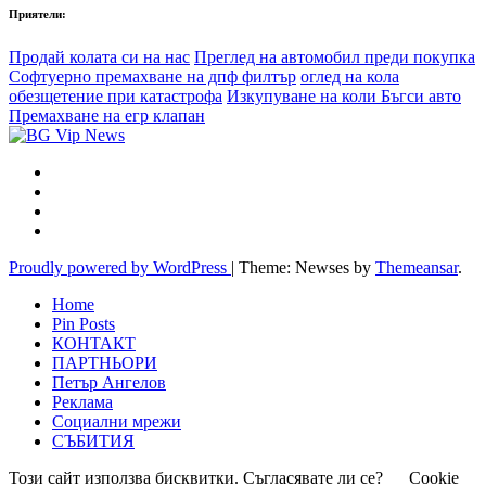
Приятели:
Продай колата си на нас
Преглед на автомобил преди покупка
Софтуерно премахване на дпф филтър
оглед на кола
обезщетение при катастрофа
Изкупуване на коли Бъгси авто
Премахване на егр клапан
Proudly powered by WordPress
|
Theme: Newses by
Themeansar
.
Home
Pin Posts
КОНТАКТ
ПАРТНЬОРИ
Петър Ангелов
Реклама
Социални мрежи
СЪБИТИЯ
Този сайт използва бисквитки. Съгласявате ли се?
Cookie