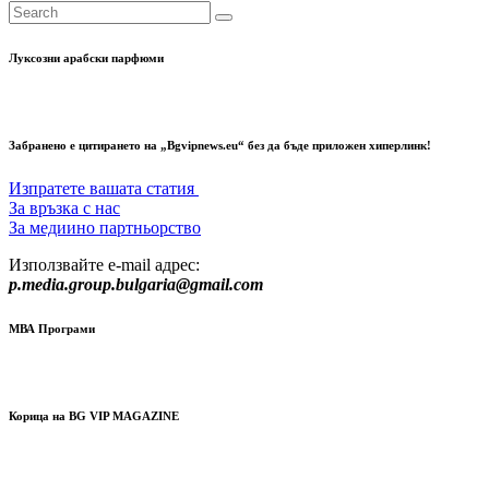
Луксозни арабски парфюми
Забранено е цитирането на „Bgvipnews.eu“ без да бъде приложен хиперлинк!
Изпратете вашата статия
За връзка с нас
За медиино партньорство
Използвайте e-mail адрес:
p.media.group.bulgaria@gmail.com
МВА Програми
Корица на BG VIP MAGAZINE