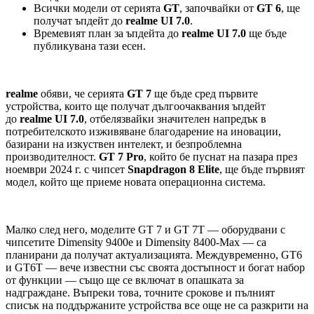
Всички модели от серията
GT
, започвайки от
GT
6
, ще
получат ъпдейт до
realme
UI
7.0
.
Времевият план за ъпдейта до
realme
UI
7.0
ще бъде
публикувана тази есен.
realme
обяви, че серията
GT
7
ще бъде сред първите
устройства, които ще получат дългоочаквания ъпдейт
до
realme
UI
7.0
, отбелязвайки значителен напредък в
потребителското изживяване благодарение на иновации,
базирани на изкуствен интелект, и безпроблемна
производителност.
GT
7
Pro
, който бе пуснат на пазара през
ноември 2024 г. с чипсет
Snapdragon
8
Elite
, ще бъде първият
модел, който ще приеме новата операционна система.
Mалко след него, моделите GT 7 и GT 7T — оборудвани с
чипсетите Dimensity 9400e и Dimensity 8400-Max — са
планирани да получат актуализацията. Междувременно, GT6
и GT6T — вече известни със своята достъпност и богат набор
от функции — също ще се включат в опашката за
надграждане. Въпреки това, точните срокове и пълният
списък на поддържаните устройства все още не са разкрити на