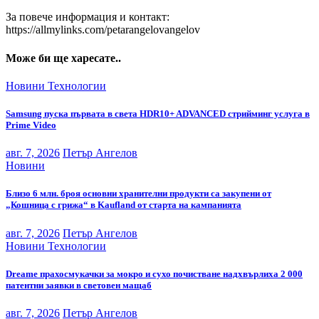
За повече информация и контакт:
https://allmylinks.com/petarangelovangelov
Може би ще харесате..
Новини
Технологии
Samsung пуска първата в света HDR10+ ADVANCED стрийминг услуга в
Prime Video
авг. 7, 2026
Петър Ангелов
Новини
Близо 6 млн. броя основни хранителни продукти са закупени от
„Кошница с грижа“ в Kaufland от старта на кампанията
авг. 7, 2026
Петър Ангелов
Новини
Технологии
Dreame прахосмукачки за мокро и сухо почистване надхвърлиха 2 000
патентни заявки в световен мащаб
авг. 7, 2026
Петър Ангелов