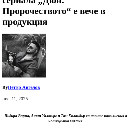
сериала „Дюн:
Пророчеството“ е вече в
продукция
By
Петър Ангелов
ное. 11, 2025
Индира Варма, Ашли Уолтърс и Том Холандър са новите попълнения в
актьорския състав