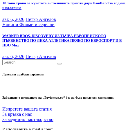
18 тона храна за кучетата в столичните приюти дари Kaufland за година
и половина
авг. 6, 2026
Петър Ангелов
Новини
Филми и сериали
WARNER BROS. DISCOVERY ИЗЛЪЧВА ЕВРОПЕЙСКОТО
ПЪРВЕНСТВО ПО ЛЕКА АТЛЕТИКА ПРЯКО ПО ЕВРОСПОРТ И В
НВО Мах
авг. 6, 2026
Петър Ангелов
Луксозни арабски парфюми
Забранено е цитирането на „Bgvipnews.eu“ без да бъде приложен хиперлинк!
Изпратете вашата статия
За връзка с нас
За медиино партньорство
Използвайте e-mail адрес: