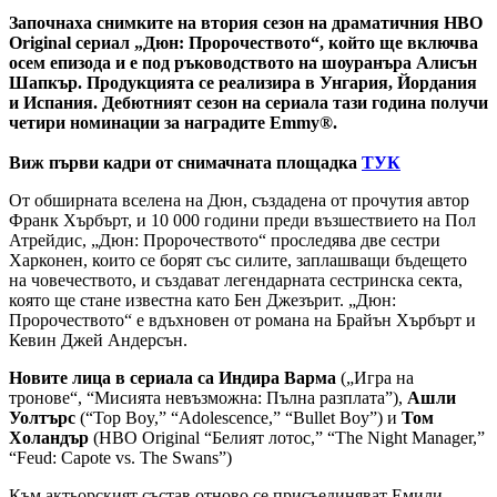
Започнаха снимките на втория сезон на драматичния HBO
Original сериал „Дюн: Пророчеството“, който ще включва
осем епизода и е под ръководството на шоуранъра Алисън
Шапкър. Продукцията се реализира в Унгария, Йордания
и Испания. Дебютният сезон на сериала тази година получи
четири номинации за наградите Emmy®.
Виж първи кадри от снимачната площадка
ТУК
От обширната вселена на Дюн, създадена от прочутия автор
Франк Хърбърт, и 10 000 години преди възшествието на Пол
Атрейдис, „Дюн: Пророчеството“ проследява две сестри
Харконен, които се борят със силите, заплашващи бъдещето
на човечеството, и създават легендарната сестринска секта,
която ще стане известна като Бен Джезърит. „Дюн:
Пророчеството“ е вдъхновен от романа на Брайън Хърбърт и
Кевин Джей Андерсън.
Новите лица в сериала са Индира Варма
(„Игра на
тронове“, “Мисията невъзможна: Пълна разплата”),
Ашли
Уолтърс
(“Top Boy,” “Adolescence,” “Bullet Boy”) и
Том
Холандър
(HBO Original “Белият лотос,” “The Night Manager,”
“Feud: Capote vs. The Swans”)
Към актьорският състав отново се присъединяват Емили