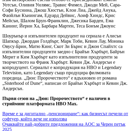
Уотсън, Оливия Уилямс, Травис Фимел, Джоди Мей, Сара-
Софи Буснина, Джош Хюстън, Клои Лиа, Джейд Анука,
Фаойлън Кънингам, Едуард Дейвис, Аоиф Хиндс, Крис
Мейсън, Шалом Брун-Франклин, Джесика Барден, Ема
Канинг, Йерин Ха, Барбара Мартен, Теса Бонъм Джоунс
Шоурънър и изпълнителен продуцент на сериала е Алисън
Шапкър. Джордан Голдбърг, Марк Тоби, Кевин Лау, Моника
Овусу-Брин, Матю Кинг, Скот Зи Бърнс и Джон Спайхтс са
изпълнителни продуценти заедно с Брайън Хърбърт, Байрън
Мерит и Ким Хърбърт като изпълнителни продуценти за
творчеството на Франк Хърбърт. Кевин Дж. Андерсън е
копродуцент. Сериалът е копродукция на HBO и Legendary
Television, като Legendary също продуцира филмовата
поредица. „Дюн: Пророчеството“ е вдъхновен от романа
„Sisterhood of Dune“, написан от Брайън Хърбърт и Кевин Дж.
Андерсън.
Първи сезон на „Дюн: Пророчеството“ е наличен в
стрийминг платформата HBO Max.
Навигация
Време е за дигитално „пенсиониране“: как бизнесът печели от
софтуер, който вече не използва
Очаквайте най-добрите предложения на AOC за Черен петък
2025