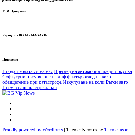
МВА Програми
Корица на BG VIP MAGAZINE
Приятели:
Продай колата си на нас
Преглед на автомобил преди покупка
Софтуерно премахване на дпф филтър
оглед на кола
обезщетение при катастрофа
Изкупуване на коли Бъгси авто
Премахване на егр клапан
Proudly powered by WordPress
|
Theme: Newses by
Themeansar
.