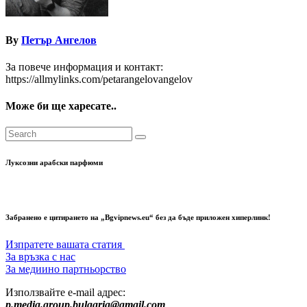
By
Петър Ангелов
За повече информация и контакт:
https://allmylinks.com/petarangelovangelov
Може би ще харесате..
Луксозни арабски парфюми
Забранено е цитирането на „Bgvipnews.eu“ без да бъде приложен хиперлинк!
Изпратете вашата статия
За връзка с нас
За медиино партньорство
Използвайте e-mail адрес:
p.media.group.bulgaria@gmail.com