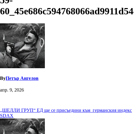
59-
60_45e686c594768066ad9911d54
By
Петър Ангелов
апр. 9, 2026
Навигация
„ШЕЛЛИ ГРУП“ ЕД ще се присъедини към германския индекс
SDAX