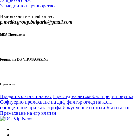
За връзка с нас
За медиино партньорство
Използвайте e-mail адрес:
p.media.group.bulgaria@gmail.com
МВА Програми
Корица на BG VIP MAGAZINE
Приятели:
Продай колата си на нас
Преглед на автомобил преди покупка
Софтуерно премахване на дпф филтър
оглед на кола
обезщетение при катастрофа
Изкупуване на коли Бъгси авто
Премахване на егр клапан