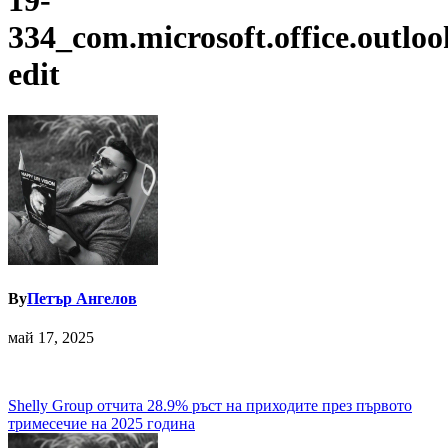
19-
334_com.microsoft.office.outloo
edit
By
Петър Ангелов
май 17, 2025
Навигация
Shelly Group отчита 28.9% ръст на приходите през първото
тримесечие на 2025 година