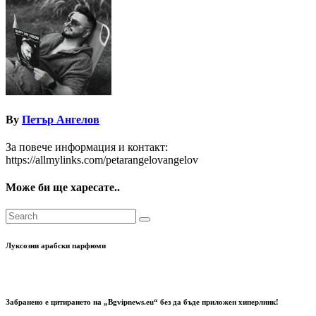
By
Петър Ангелов
За повече информация и контакт:
https://allmylinks.com/petarangelovangelov
Може би ще харесате..
Луксозни арабски парфюми
Забранено е цитирането на „Bgvipnews.eu“ без да бъде приложен хиперлинк!