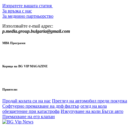
Изпратете вашата статия
За връзка с нас
За медиино партньорство
Използвайте e-mail адрес:
p.media.group.bulgaria@gmail.com
МВА Програми
Корица на BG VIP MAGAZINE
Приятели:
Продай колата си на нас
Преглед на автомобил преди покупка
Софтуерно премахване на дпф филтър
оглед на кола
обезщетение при катастрофа
Изкупуване на коли Бъгси авто
Премахване на егр клапан