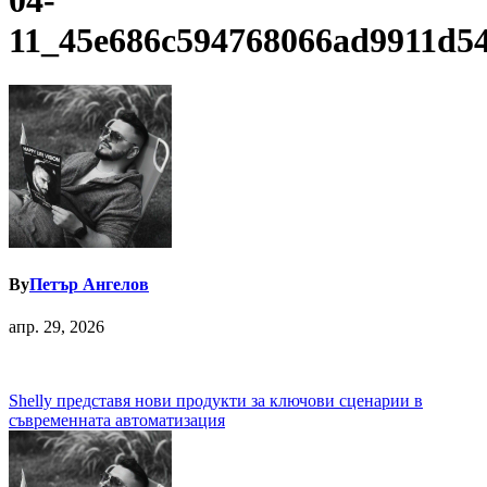
04-
11_45e686c594768066ad9911d5
By
Петър Ангелов
апр. 29, 2026
Навигация
Shelly представя нови продукти за ключови сценарии в
съвременната автоматизация