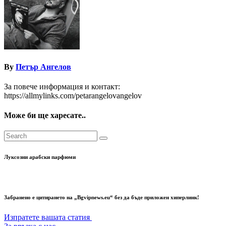
By
Петър Ангелов
За повече информация и контакт:
https://allmylinks.com/petarangelovangelov
Може би ще харесате..
Луксозни арабски парфюми
Забранено е цитирането на „Bgvipnews.eu“ без да бъде приложен хиперлинк!
Изпратете вашата статия