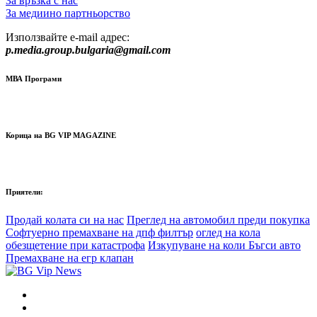
За връзка с нас
За медиино партньорство
Използвайте e-mail адрес:
p.media.group.bulgaria@gmail.com
МВА Програми
Корица на BG VIP MAGAZINE
Приятели:
Продай колата си на нас
Преглед на автомобил преди покупка
Софтуерно премахване на дпф филтър
оглед на кола
обезщетение при катастрофа
Изкупуване на коли Бъгси авто
Премахване на егр клапан